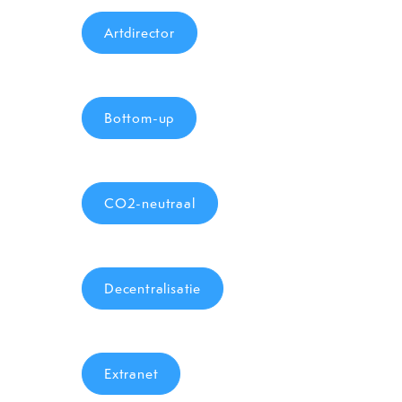
Artdirector
Bottom-up
CO2-neutraal
Decentralisatie
Extranet