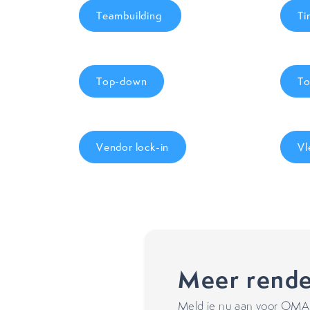
Teambuilding
Ti
Top-down
To
Vendor lock-in
Vl
Meer rende
Meld je nu aan voor OMA's