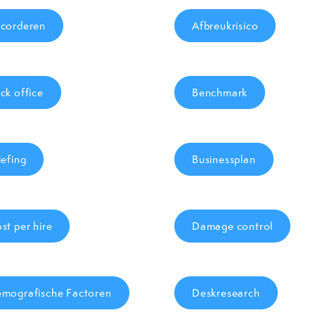
corderen
Afbreukrisico
ck office
Benchmark
iefing
Businessplan
st per hire
Damage control
mografische Factoren
Deskresearch