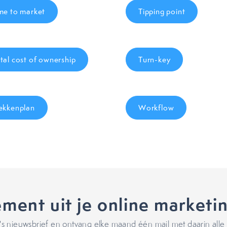
me to market
Tipping point
tal cost of ownership
Turn-key
ekkenplan
Workflow
ment uit je online marketi
 nieuwsbrief en ontvang elke maand één mail met daarin alle 