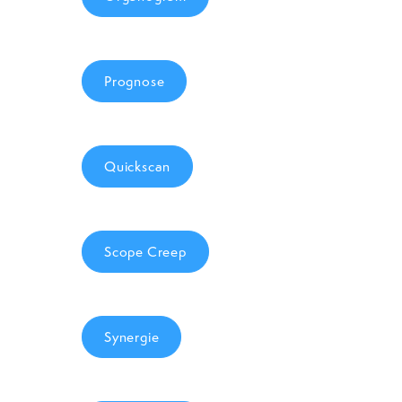
Prognose
Quickscan
Scope Creep
Synergie