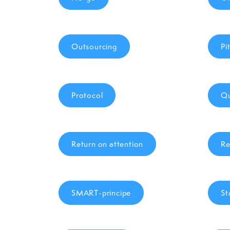
Outsourcing
Pi
Protocol
Qu
Return on attention
Re
SMART-principe
St