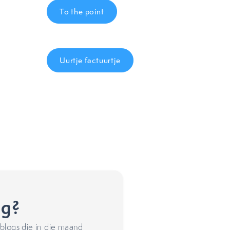
To the point
Uurtje factuurtje
ng?
blogs die in die maand