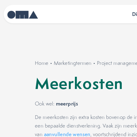
D
Home
•
Marketingtermen
•
Project managem
Meerkosten
meerprijs
Ook wel:
De meerkosten zijn extra kosten bovenop de i
een bepaalde dienstverlening. Vaak zijn meer
van
aanvullende wensen
, voortschrijdend in