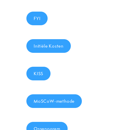
FYI
Initiële Kosten
KISS
MoSCoW-methode
Organogram