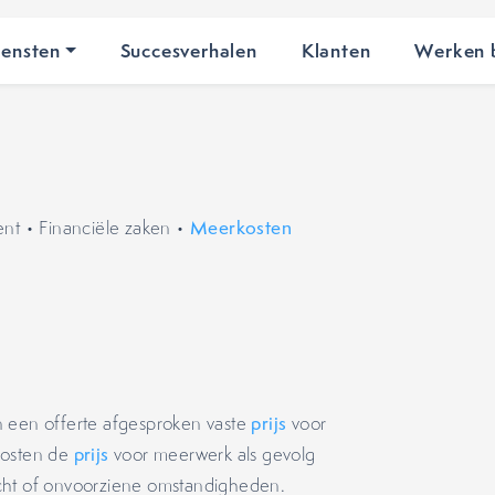
iensten
Succesverhalen
Klanten
Werken b
ent
•
Financiële zaken
•
Meerkosten
n een offerte afgesproken vaste
prijs
voor
kosten de
prijs
voor meerwerk als gevolg
zicht of onvoorziene omstandigheden.