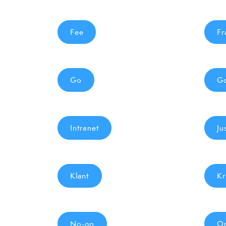
Fee
Fr
Go
G
Intranet
Ju
Klant
Kr
No-go
On