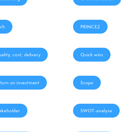
tch
PRINCE2
ality, cost, delivery
Quick wins
turn on investment
Scope
akeholder
SWOT-analyse