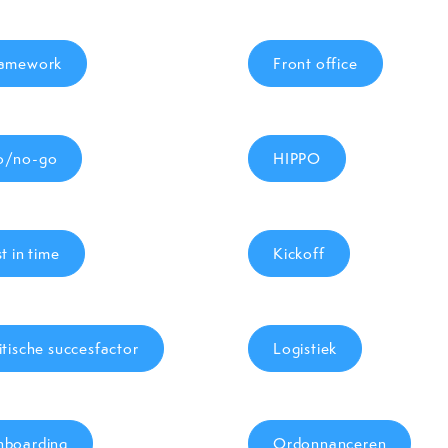
amework
Front office
o/no-go
HIPPO
st in time
Kickoff
itische succesfactor
Logistiek
boarding
Ordonnanceren