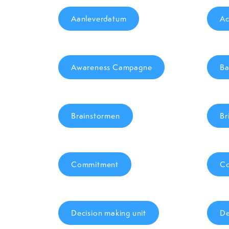
Aanleverdatum
Ac
Awareness Campagne
Ba
Brainstormen
Br
Commitment
Co
Decision making unit
De