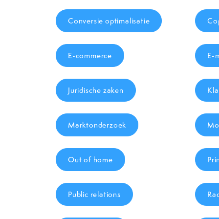
Conversie optimalisatie
Cop
E-commerce
E-m
Juridische zaken
Kla
Marktonderzoek
Mob
Out of home
Pri
Public relations
Rad