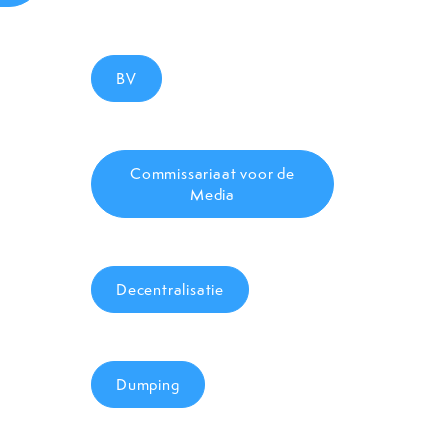
BV
Commissariaat voor de
Media
Decentralisatie
Dumping