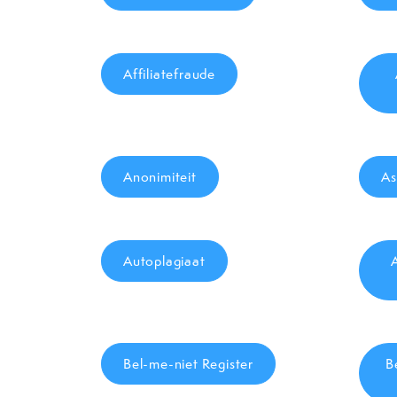
Affiliatefraude
Anonimiteit
As
Autoplagiaat
Bel-me-niet Register
B