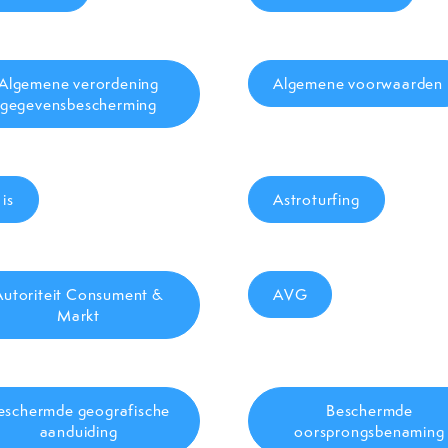
Algemene verordening
Algemene voorwaarden
gegevensbescherming
 is
Astroturfing
Autoriteit Consument &
AVG
Markt
eschermde geografische
Beschermde
aanduiding
oorsprongsbenaming