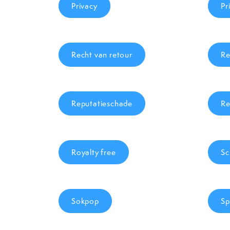
Privacy
Pr
Recht van retour
Re
Reputatieschade
Re
Royalty free
Sc
Sokpop
S