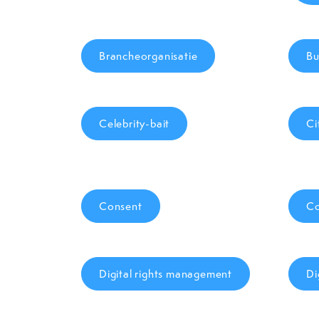
Brancheorganisatie
Bu
Celebrity-bait
Ci
Consent
Co
Digital rights management
Di