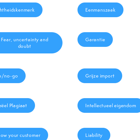
htheidskenmerk
Eenmanszaak
Fear, uncertainty and
Garantie
doubt
o/no-go
Grijze import
eëel Plagiaat
Intellectueel eigendom
ow your customer
Liability