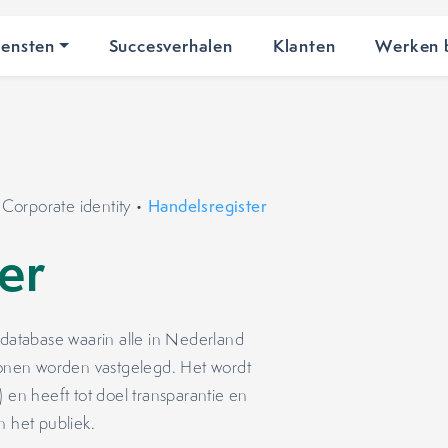
iensten
Succesverhalen
Klanten
Werken b
•
Corporate identity
•
Handelsregister
er
 database waarin alle in Nederland
onen worden vastgelegd. Het wordt
n heeft tot doel transparantie en
n het publiek.