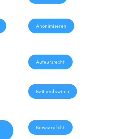
Anonimiseren
Auteursrecht
Bait and switch
Bewaarplicht