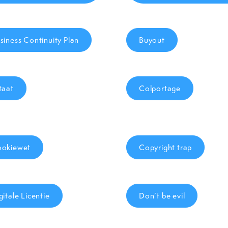
siness Continuity Plan
Buyout
taat
Colportage
okiewet
Copyright trap
gitale Licentie
Don’t be evil