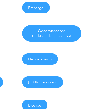
Embargo
Gegarandeerde
traditionele specialiteit
Handelsnaam
Juridische zaken
License