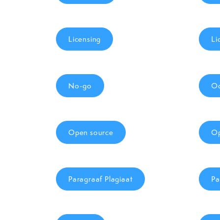
Licensing
Li
No-go
Oc
Open source
Op
Paragraaf Plagiaat
Pa