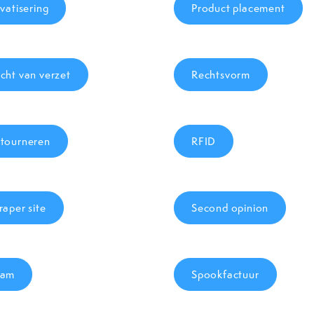
ivatisering
Product placement
cht van verzet
Rechtsvorm
tourneren
RFID
raper site
Second opinion
pam
Spookfactuur