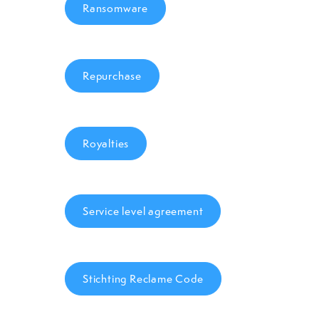
Ransomware
Repurchase
Royalties
Service level agreement
Stichting Reclame Code