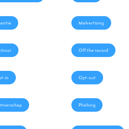
centie
Malvertising
trooi
Off the record
t-in
Opt-out
rtnerschap
Phishing