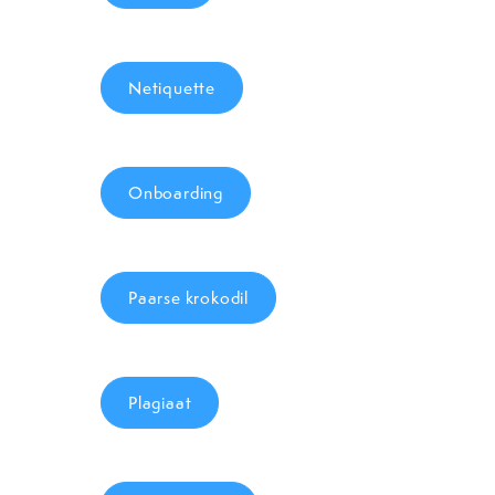
Netiquette
Onboarding
Paarse krokodil
Plagiaat