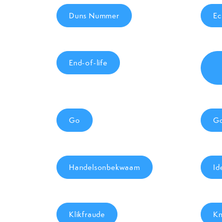
Duns Nummer
Ec
End-of-life
Go
G
Handelsonbekwaam
Id
Klikfraude
Kn