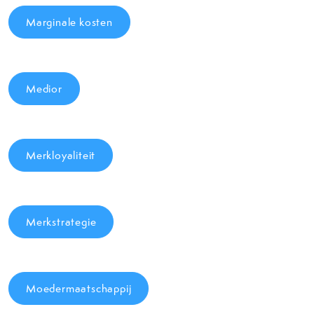
Marginale kosten
Medior
Merkloyaliteit
Merkstrategie
Moedermaatschappij