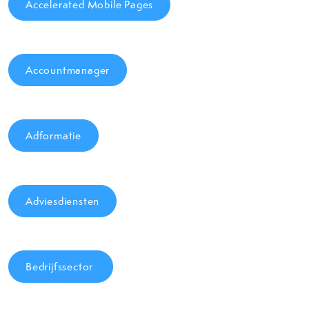
Accelerated Mobile Pages
Accountmanager
Adformatie
Adviesdiensten
Bedrijfssector