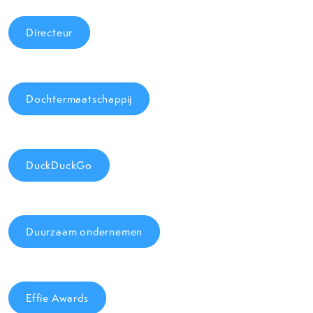
Directeur
Dochtermaatschappij
DuckDuckGo
Duurzaam ondernemen
Effie Awards