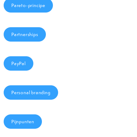
Pareto-principe
Partnerships
PayPal
Personal branding
Pijnpunten