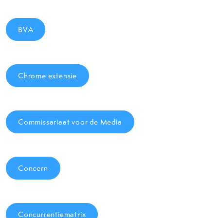
BVA
Chrome extensie
Commissariaat voor de Media
Concern
Concurrentiematrix