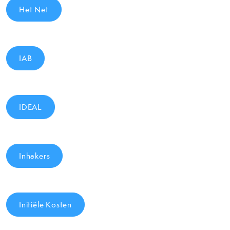
Het Net
IAB
IDEAL
Inhakers
Initiële Kosten