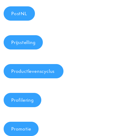
PostNL
Prijsstelling
Productlevenscyclus
Profilering
Promotie