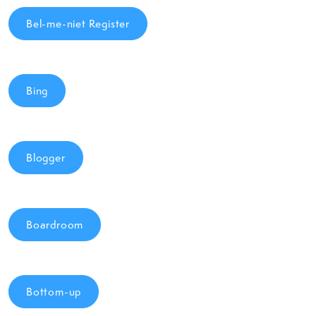
Bel-me-niet Register
Bing
Blogger
Boardroom
Bottom-up