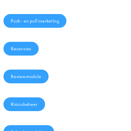
Push- en pull marketing
Recensies
Reviewmodule
Risicobeheer