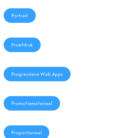
Portrait
Proefdruk
Progressieve Web Apps
Promotiemateriaal
Proportioneel