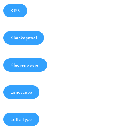
KISS
Kleinkapitaal
Kleurenwaaier
Landscape
Lettertype