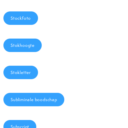
Stockfoto
Stokhoogte
Stokletter
Subliminale boodschap
Subscript