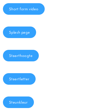
Short form video
Splash page
Staarthoogte
Staartletter
Steunkleur