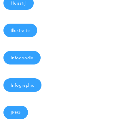
Huisstijl
Illustratie
Infodoodle
Infographic
JPEG