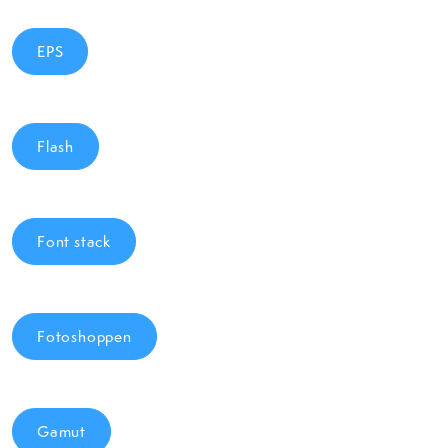
EPS
Flash
Font stack
Fotoshoppen
Gamut