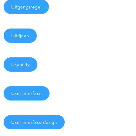
Uitgangsregel
Uitlijnen
Usability
User interface
User interface design