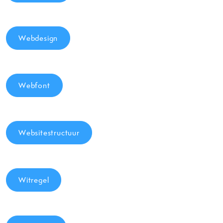
Webdesign
Webfont
Websitestructuur
Witregel