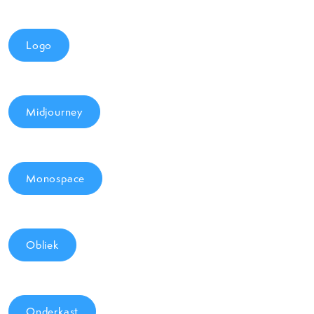
Logo
Midjourney
Monospace
Obliek
Onderkast