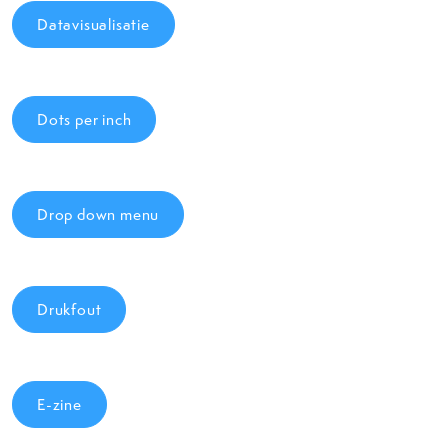
Datavisualisatie
Dots per inch
Drop down menu
Drukfout
E-zine