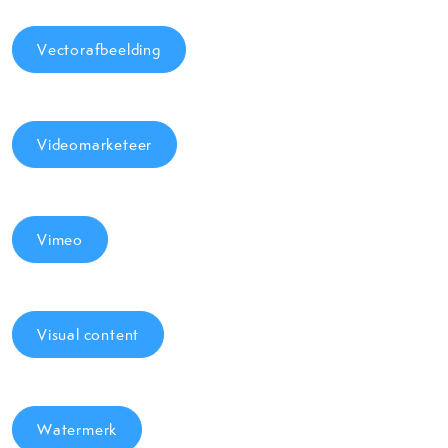
Vectorafbeelding
Videomarketeer
Vimeo
Visual content
Watermerk