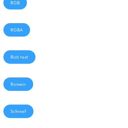
RGB
RGBA
Rich text
Romein
Schreef