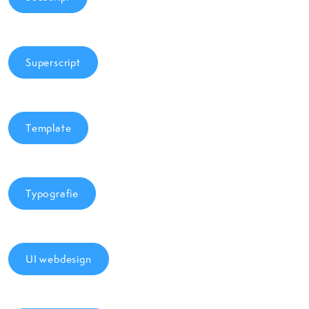
Superscript
Template
Typografie
UI webdesign