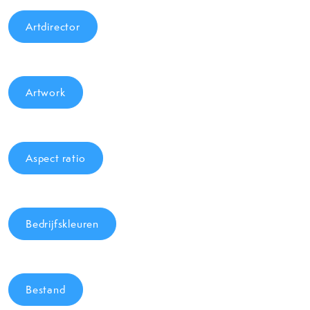
Artdirector
Artwork
Aspect ratio
Bedrijfskleuren
Bestand