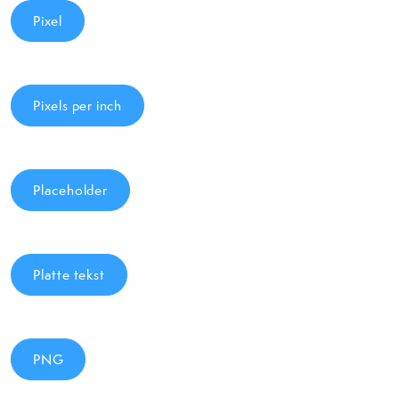
Pixel
Pixels per inch
Placeholder
Platte tekst
PNG