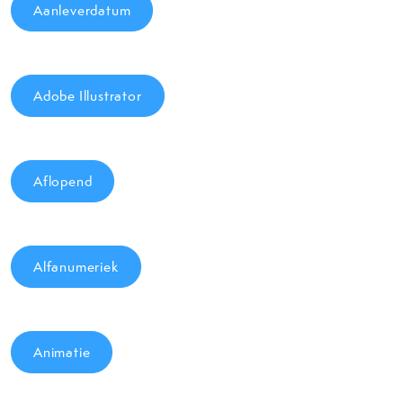
Aanleverdatum
Adobe Illustrator
Aflopend
Alfanumeriek
Animatie