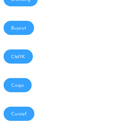
Buyout
CMYK
Corps
Cursief