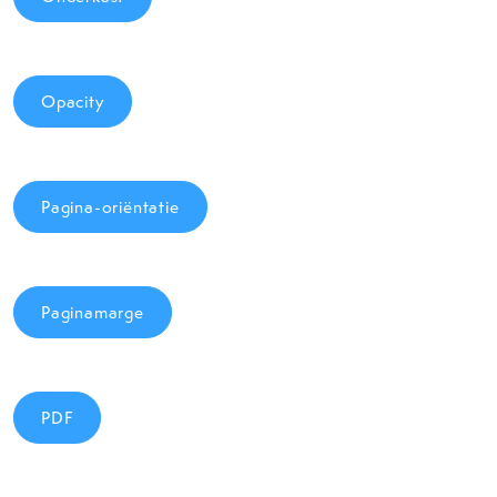
Opacity
Pagina-oriëntatie
Paginamarge
PDF