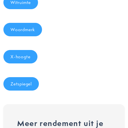
Witruimte
Woordmerk
X-hoogte
Zetspiegel
Meer rendement uit je