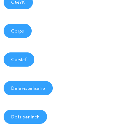
CMYK
Corps
Cursief
Datavisualisatie
Dots per inch