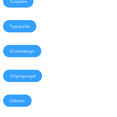
Template
Typografie
UI webdesign
Uitgangsregel
Uitlijnen