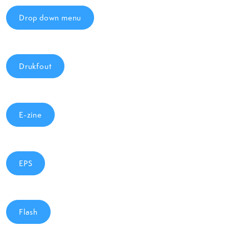
Drop down menu
Drukfout
E-zine
EPS
Flash