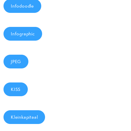
Infodoodle
Infographic
JPEG
KISS
Kleinkapitaal