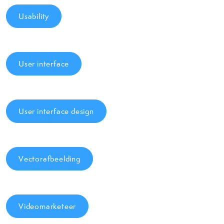
Usability
User interface
User interface design
Vectorafbeelding
Videomarketeer