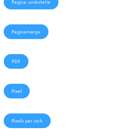
Pagina-oriëntatie
Paginamarge
PDF
Pixel
Pixels per inch