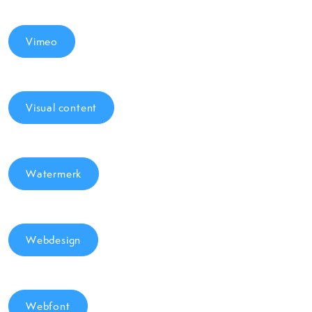
Vimeo
Visual content
Watermerk
Webdesign
Webfont