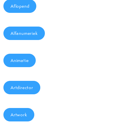
Aflopend
Alfanumeriek
Animatie
Artdirector
Artwork