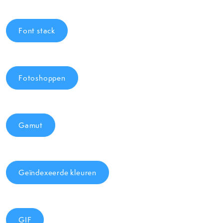
Font stack
Fotoshoppen
Gamut
Geïndexeerde kleuren
GIF