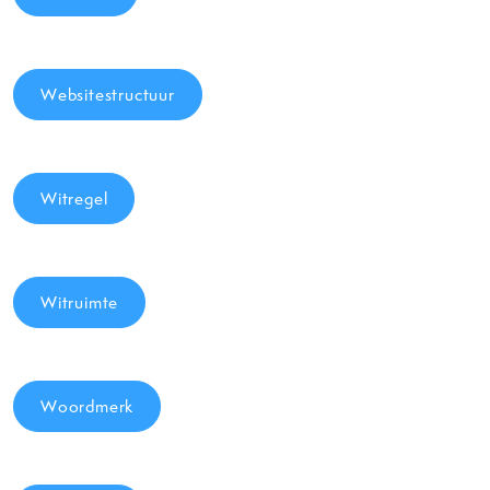
Websitestructuur
Witregel
Witruimte
Woordmerk