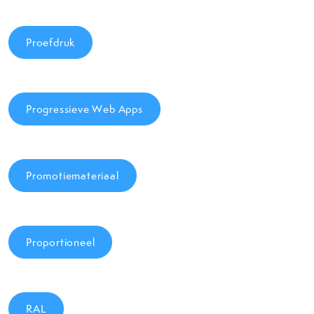
Proefdruk
Progressieve Web Apps
Promotiemateriaal
Proportioneel
RAL