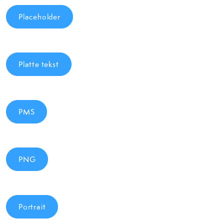
Placeholder
Platte tekst
PMS
PNG
Portrait