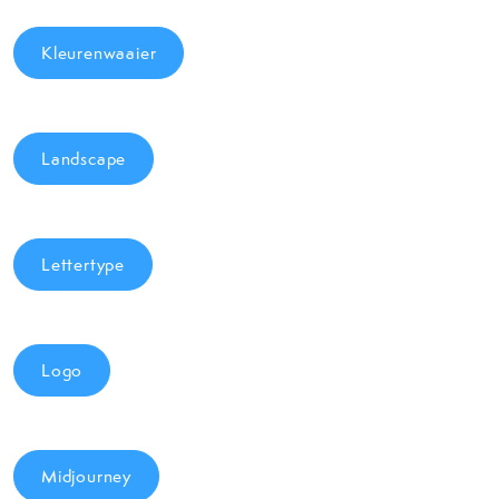
Kleurenwaaier
Landscape
Lettertype
Logo
Midjourney