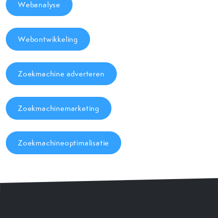
Webanalyse
Webontwikkeling
Zoekmachine adverteren
Zoekmachinemarketing
Zoekmachineoptimalisatie