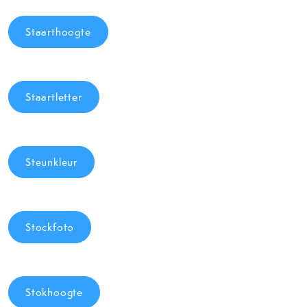
Staarthoogte
Staartletter
Steunkleur
Stockfoto
Stokhoogte