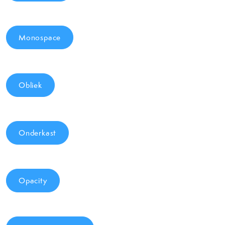
Monospace
Obliek
Onderkast
Opacity