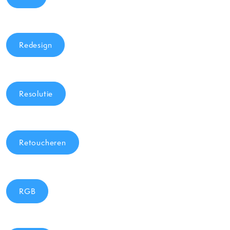
Redesign
Resolutie
Retoucheren
RGB