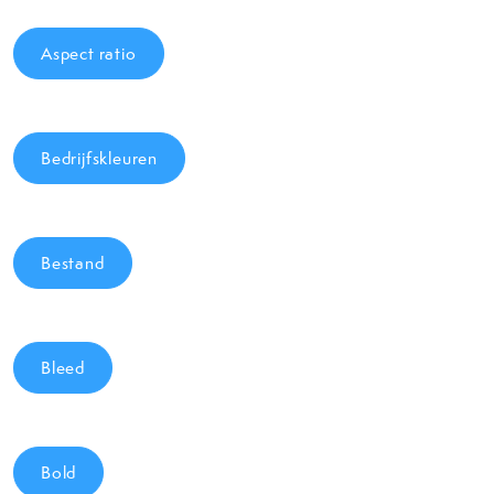
Aspect ratio
Bedrijfskleuren
Bestand
Bleed
Bold