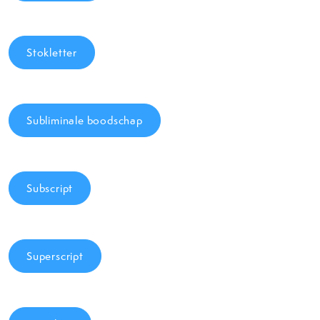
Stokletter
Subliminale boodschap
Subscript
Superscript