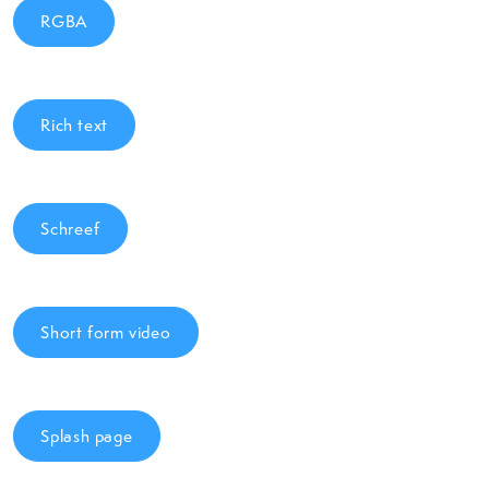
RGBA
Rich text
Schreef
Short form video
Splash page