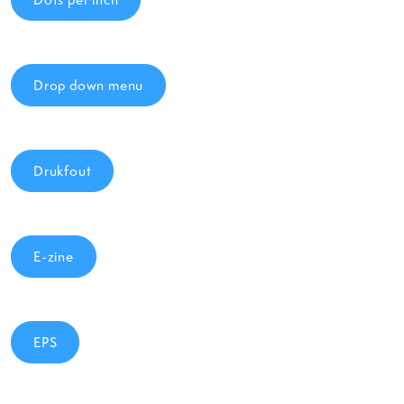
Drop down menu
Drukfout
E-zine
EPS