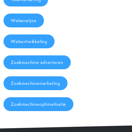
Webanalyse
Webontwikkeling
Zoekmachine adverteren
Zoekmachinemarketing
Zoekmachineoptimalisatie