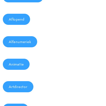
Aflopend
Alfanumeriek
Animatie
Artdirector