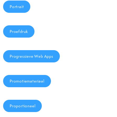
Portrait
Proefdruk
Progressieve Web Apps
Promotiemateriaal
Proportioneel