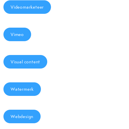
Videomarketeer
Vimeo
Visual content
Watermerk
Webdesign