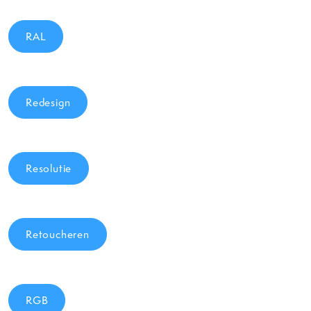
RAL
Redesign
Resolutie
Retoucheren
RGB