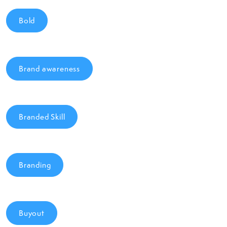
Bold
Brand awareness
Branded Skill
Branding
Buyout