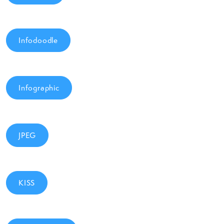
Infodoodle
Infographic
JPEG
KISS