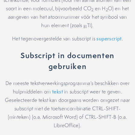
scheikunde, voor formules (voor het aantal atomen van één
soort in een molecuul, bijvoorbeeld CO
en H
O) en het
2
2
aangeven van het atoomnummer vóór het symbool van
hun element (zoals
TI).
81
Het tegenovergestelde van subscript is
superscript
.
Subscript in documenten
gebruiken
De meeste tekstverwerkingsprogramma’s beschikken over
hulpmiddelen om
tekst
in subscript weer te geven.
Geselecteerde tekst kan doorgaans worden omgezet naar
subscript met de toetsencombinatie CTRL-SHIFT-
(minteken) (o.a. Microsoft Word) of CTRL-SHIFT-B (o.a.
LibreOffice).