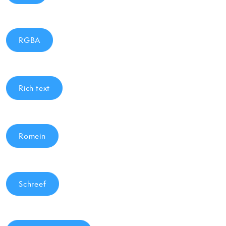
RGBA
Rich text
Romein
Schreef