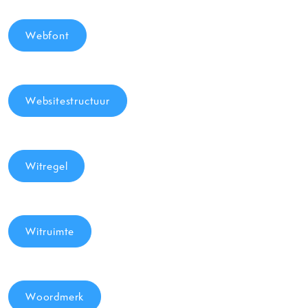
Webfont
Websitestructuur
Witregel
Witruimte
Woordmerk