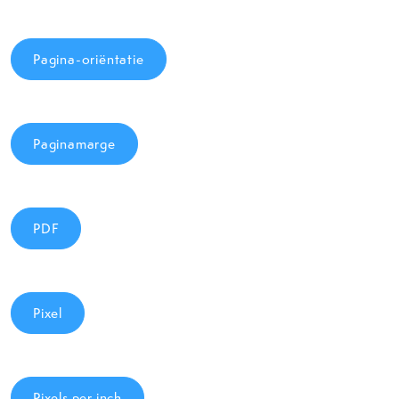
Pagina-oriëntatie
Paginamarge
PDF
Pixel
Pixels per inch