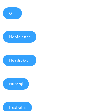
GIF
Hoofdletter
Huisdrukker
Huisstijl
Illustratie