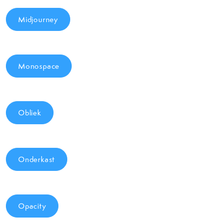
Midjourney
Monospace
Obliek
Onderkast
Opacity