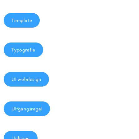
Template
Typografie
UI webdesign
Uitgangsregel
Uitlijnen