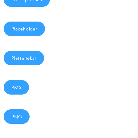
Placeholder
Platte tekst
PMS
PNG