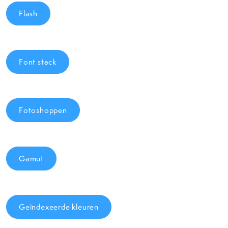
Flash
Font stack
Fotoshoppen
Gamut
Geïndexeerde kleuren