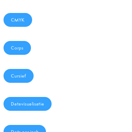
CMYK
Corps
Cursief
Datavisualisatie
Dots per inch