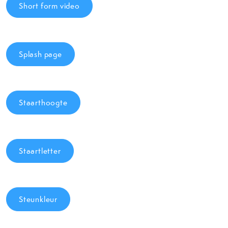
Short form video
Splash page
Staarthoogte
Staartletter
Steunkleur