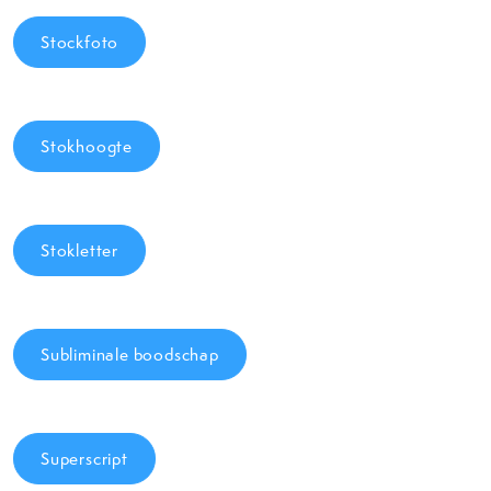
Stockfoto
Stokhoogte
Stokletter
Subliminale boodschap
Superscript