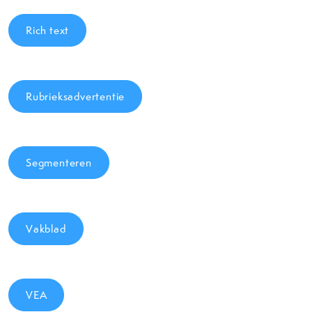
Rich text
Rubrieksadvertentie
Segmenteren
Vakblad
VEA