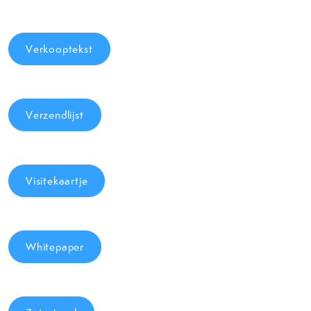
Verkooptekst
Verzendlijst
Visitekaartje
Whitepaper