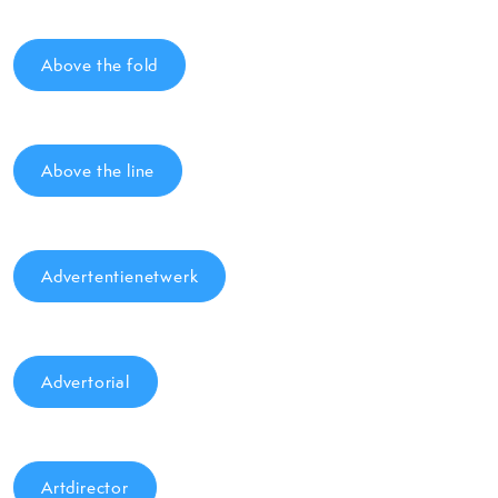
Above the fold
Above the line
Advertentienetwerk
Advertorial
Artdirector