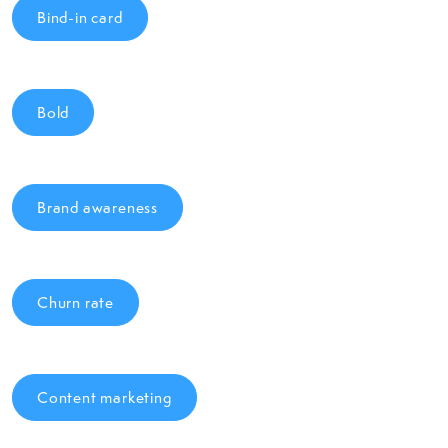
Bind-in card
Bold
Brand awareness
Churn rate
Content marketing