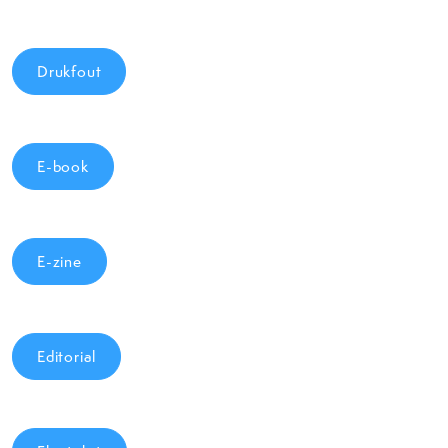
Drukfout
E-book
E-zine
Editorial