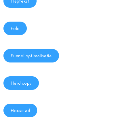
Flaptekst
Fold
Funnel optimalisatie
Hard copy
House ad