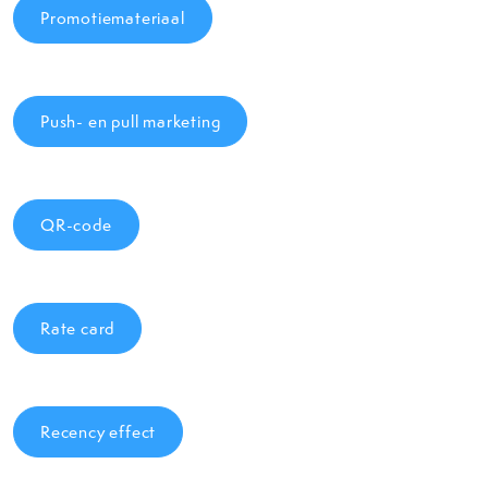
Promotiemateriaal
Push- en pull marketing
QR-code
Rate card
Recency effect