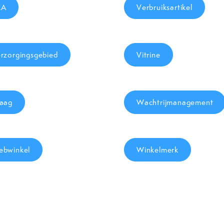
EA
Verbruiksartikel
rzorgingsgebied
Vitrine
aag
Wachtrijmanagement
bwinkel
Winkelmerk