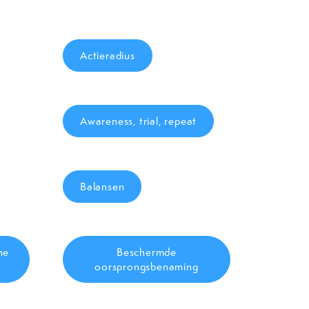
Actieradius
Awareness, trial, repeat
Balansen
he
Beschermde
oorsprongsbenaming