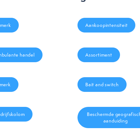
merk
Aankoopintensiteit
bulante handel
Assortiment
merk
Bait and switch
drijfskolom
Beschermde geografisc
aanduiding