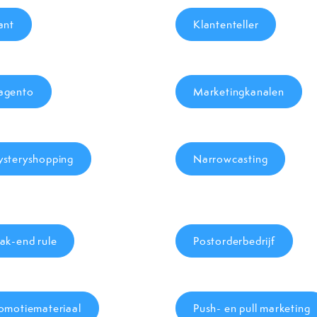
ant
Klantenteller
agento
Marketingkanalen
steryshopping
Narrowcasting
ak-end rule
Postorderbedrijf
omotiemateriaal
Push- en pull marketing