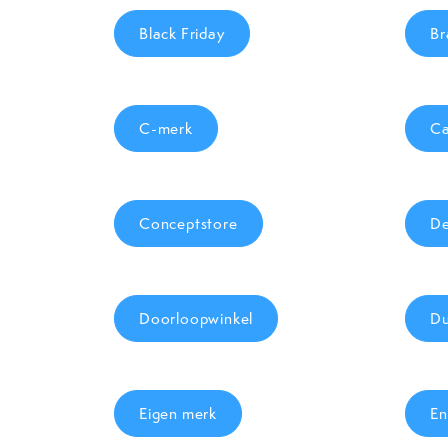
Black Friday
Br
C-merk
Ca
Conceptstore
De
Doorloopwinkel
Du
Eigen merk
En