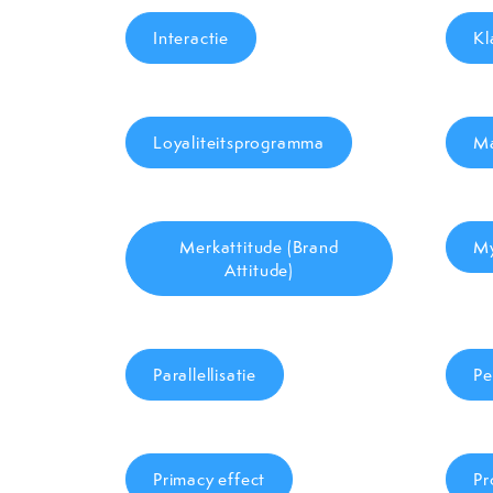
Interactie
Kl
Loyaliteitsprogramma
M
Merkattitude (Brand
My
Attitude)
Parallellisatie
Pe
Primacy effect
Pr