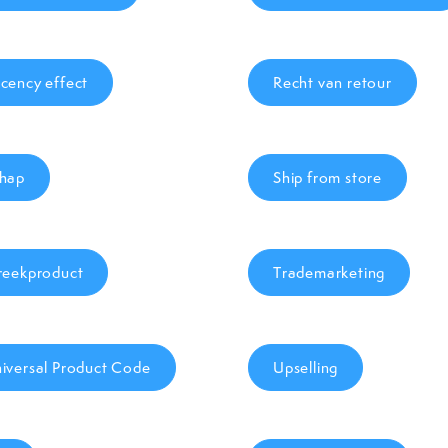
cency effect
Recht van retour
hap
Ship from store
reekproduct
Trademarketing
iversal Product Code
Upselling