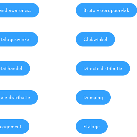
and awareness
Bruto vloeroppervlak
taloguswinkel
Clubwinkel
tailhandel
Directe distributie
ale distributie
Dumping
gagement
Etalage