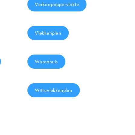
Verkoopoppervlakte
Vlekkenplan
Warenhuis
Wittevlekkenplan