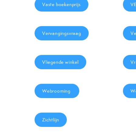
Vaste boekenprijs
V
Vervangingsvraag
Ve
Vliegende winkel
Vr
Webrooming
We
Zichtlijn