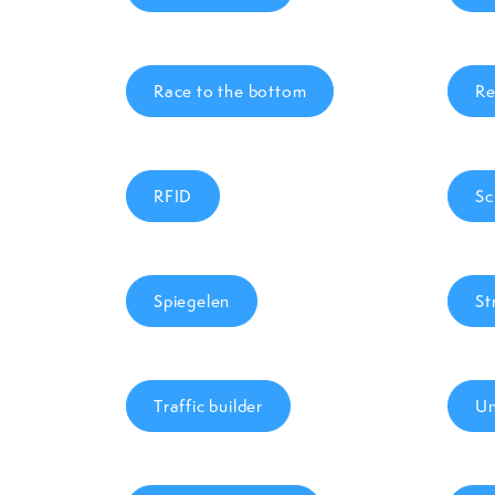
Race to the bottom
Re
RFID
Sc
Spiegelen
St
Traffic builder
Un