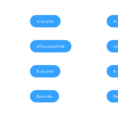
A-locatie
A-
Afroompolitiek
Am
B-locatie
B-
Barcode
Be