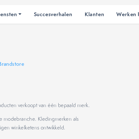
iensten
Succesverhalen
Klanten
Werken b
Brandstore
producten verkoopt van één bepaald merk.
 de modebranche. Kledingmerken als
gen winkelketens ontwikkeld.