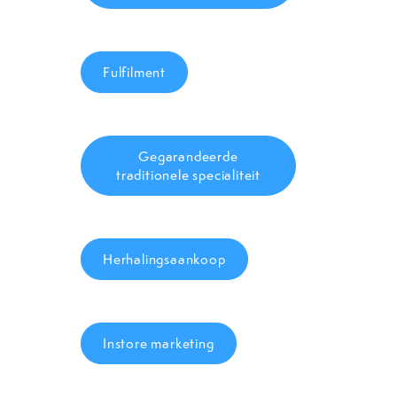
Fulfilment
Gegarandeerde
traditionele specialiteit
Herhalingsaankoop
Instore marketing