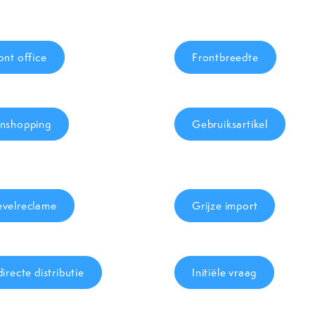
ont office
Frontbreedte
nshopping
Gebruiksartikel
velreclame
Grijze import
directe distributie
Initiële vraag