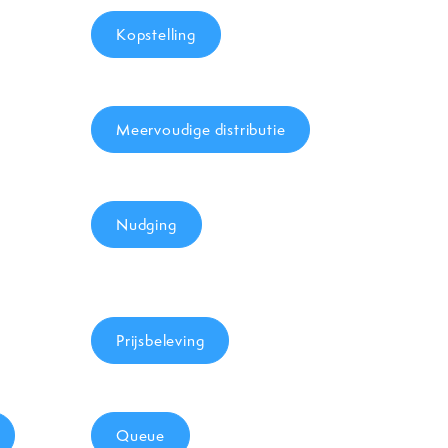
Kopstelling
Meervoudige distributie
Nudging
Prijsbeleving
Queue