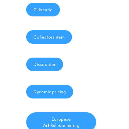
C-locatie
Collectors item
Discounter
Dynamic pricing
Europese
Artikelnummering