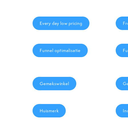
Every day low pricing
Fr
Funnel optimalisatie
Fu
Gemakswinkel
Ge
Huismerk
In