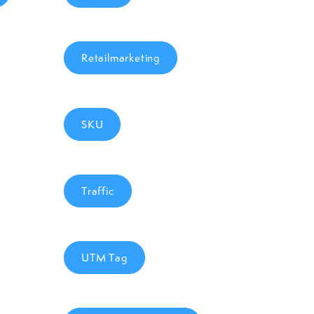
Retailmarketing
SKU
Traffic
UTM Tag