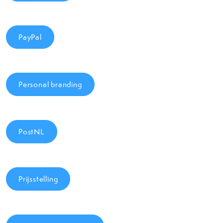
PayPal
Personal branding
PostNL
Prijsstelling