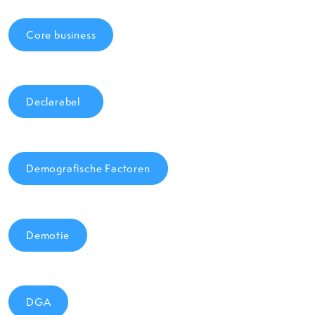
Core business
Declarabel
Demografische Factoren
Demotie
DGA