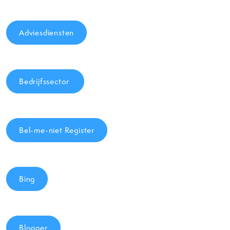
Adviesdiensten
Bedrijfssector
Bel-me-niet Register
Bing
Blogger