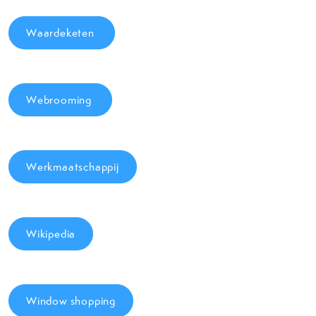
Waardeketen
Webrooming
Werkmaatschappij
Wikipedia
Window shopping