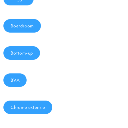
Boardroom
Bottom-up
BVA
Chrome extensie