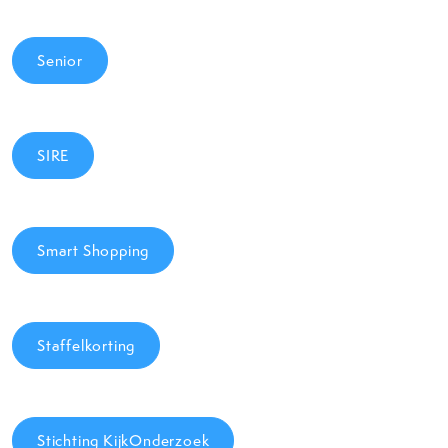
Senior
SIRE
Smart Shopping
Staffelkorting
Stichting KijkOnderzoek