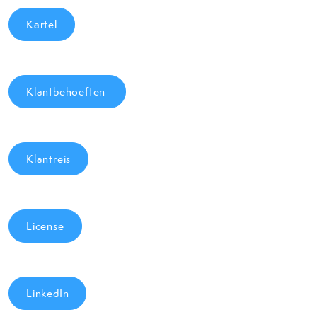
Kartel
Klantbehoeften
Klantreis
License
LinkedIn