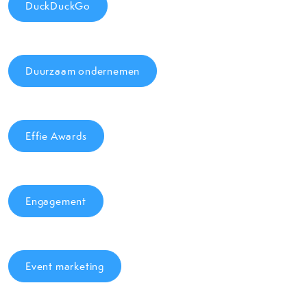
DuckDuckGo
Duurzaam ondernemen
Effie Awards
Engagement
Event marketing