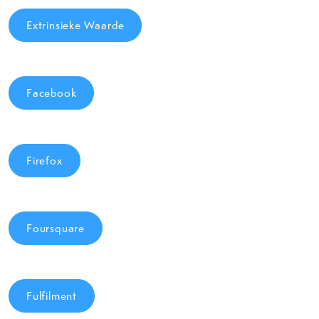
Extrinsieke Waarde
Facebook
Firefox
Foursquare
Fulfilment