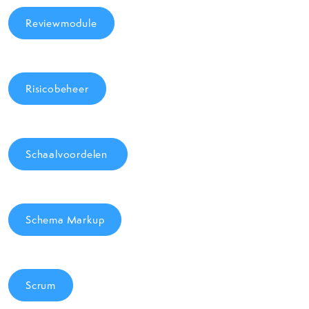
Reviewmodule
Risicobeheer
Schaalvoordelen
Schema Markup
Scrum