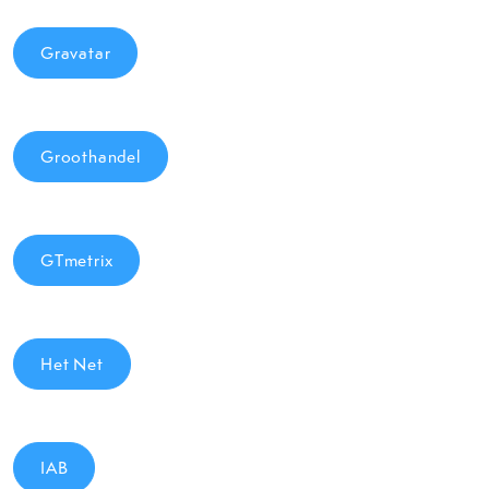
Gravatar
Groothandel
GTmetrix
Het Net
IAB