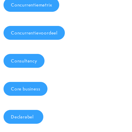
Concurrentiematrix
Concurrentievoordeel
Consultancy
Core business
Declarabel