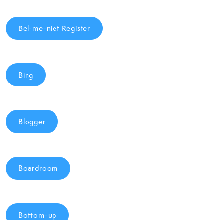
Bel-me-niet Register
Bing
Blogger
Boardroom
Bottom-up