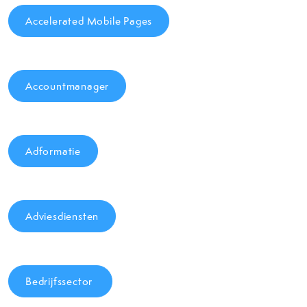
Accelerated Mobile Pages
Accountmanager
Adformatie
Adviesdiensten
Bedrijfssector