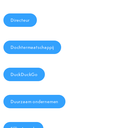
Directeur
Dochtermaatschappij
DuckDuckGo
Duurzaam ondernemen