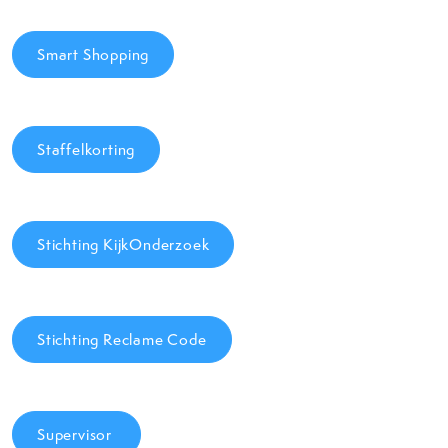
Smart Shopping
Staffelkorting
Stichting KijkOnderzoek
Stichting Reclame Code
Supervisor