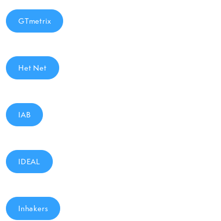
GTmetrix
Het Net
IAB
IDEAL
Inhakers