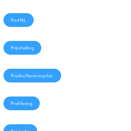
PostNL
Prijsstelling
Productlevenscyclus
Profilering