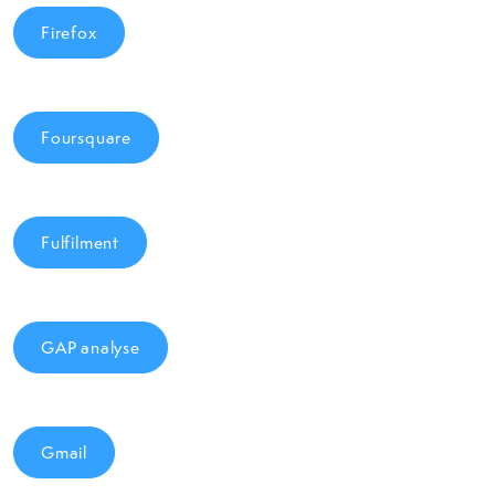
Firefox
Foursquare
Fulfilment
GAP analyse
Gmail