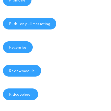
Promotie
Push- en pull marketing
Recensies
Reviewmodule
Risicobeheer