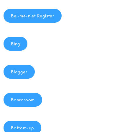
Bel-me-niet Register
Bing
Blogger
Boardroom
Bottom-up