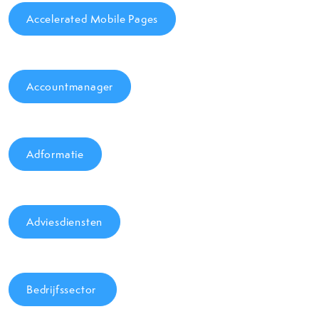
Accelerated Mobile Pages
Accountmanager
Adformatie
Adviesdiensten
Bedrijfssector