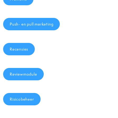
Push- en pull marketing
Recensies
Reviewmodule
Risicobeheer