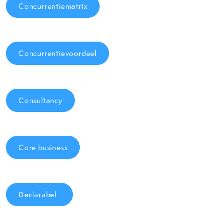
Concurrentiematrix
Concurrentievoordeel
Consultancy
Core business
Declarabel