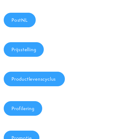
PostNL
Prijsstelling
Productlevenscyclus
Profilering
Promotie