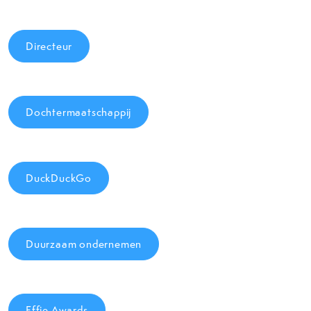
Directeur
Dochtermaatschappij
DuckDuckGo
Duurzaam ondernemen
Effie Awards