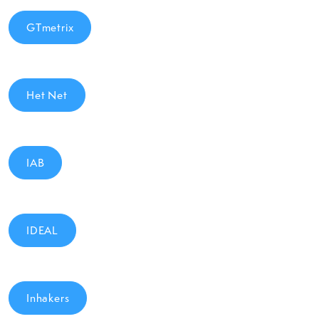
GTmetrix
Het Net
IAB
IDEAL
Inhakers