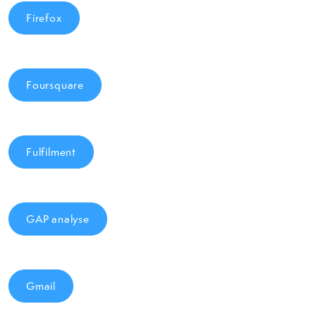
Firefox
Foursquare
Fulfilment
GAP analyse
Gmail