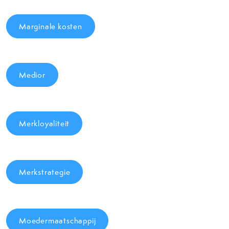
Marginale kosten
Medior
Merkloyaliteit
Merkstrategie
Moedermaatschappij