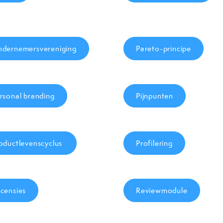
dernemersvereniging
Pareto-principe
rsonal branding
Pijnpunten
oductlevenscyclus
Profilering
censies
Reviewmodule