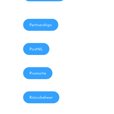
Partnerships
PostNL
Promotie
Risicobeheer