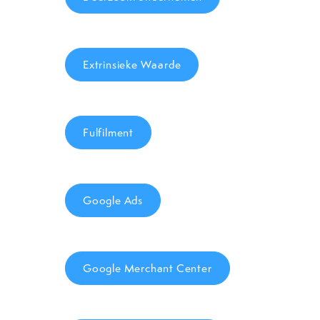
Extrinsieke Waarde
Fulfilment
Google Ads
Google Merchant Center