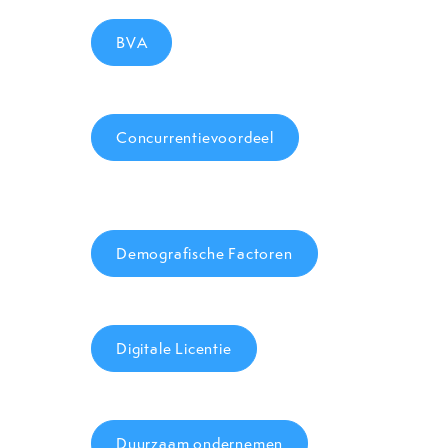
BVA
Concurrentievoordeel
Demografische Factoren
Digitale Licentie
Duurzaam ondernemen