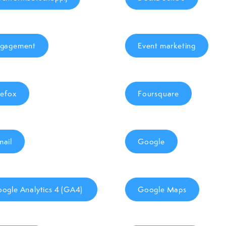
gagement
Event marketing
refox
Foursquare
ail
Google
ogle Analytics 4 (GA4)
Google Maps