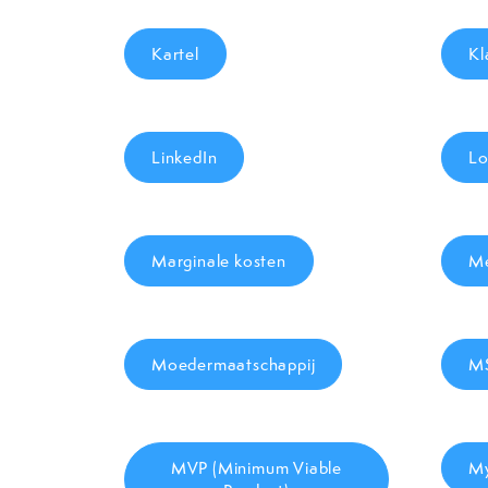
Kartel
Kl
LinkedIn
Lo
Marginale kosten
Me
Moedermaatschappij
M
MVP (Minimum Viable
M