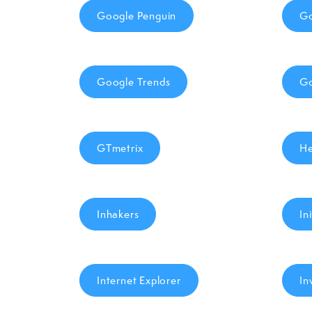
Google Penguin
Go
Google Trends
Go
GTmetrix
He
Inhakers
In
Internet Explorer
In