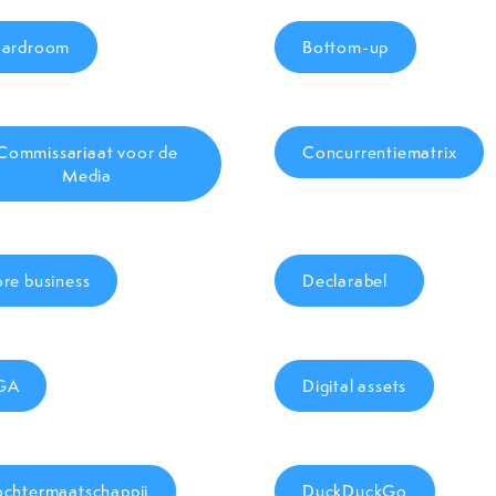
oardroom
Bottom-up
Commissariaat voor de
Concurrentiematrix
Media
re business
Declarabel
GA
Digital assets
chtermaatschappij
DuckDuckGo