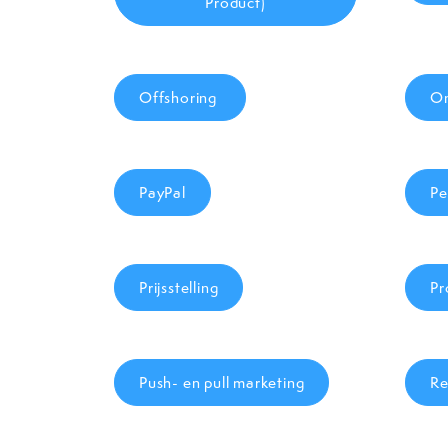
Product)
Offshoring
On
PayPal
Pe
Prijsstelling
Pr
Push- en pull marketing
Re