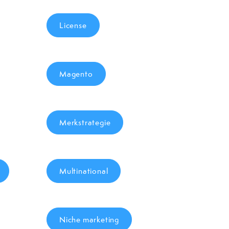
License
Magento
Merkstrategie
Multinational
Niche marketing