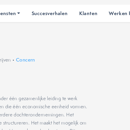
iensten
Succesverhalen
Klanten
Werken b
ijven
•
Concern
der één gezamenlijke leiding te werk
gen die één economische eenheid vormen.
eerdere dochterondernemingen. Het
 structureren. Het maakt het mogelijk om