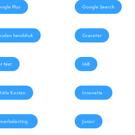
ogle Plus
Google Search
uden handdruk
Gravatar
t Net
IAB
itiële Kosten
Innovatie
voerbelasting
Junior