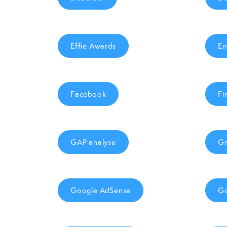
Effie Awards
En
Facebook
Fi
GAP analyse
Gm
Google AdSense
Go