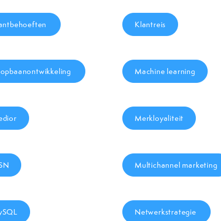
antbehoeften
Klantreis
opbaanontwikkeling
Machine learning
dior
Merkloyaliteit
SN
Multichannel marketing
ySQL
Netwerkstrategie