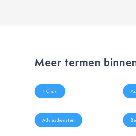
Meer termen binnen
1-Click
Ac
Adviesdiensten
Be