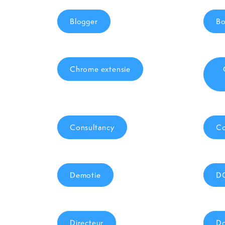
Blogger
B
Chrome extensie
Consultancy
Co
Demotie
D
Directeur
Do