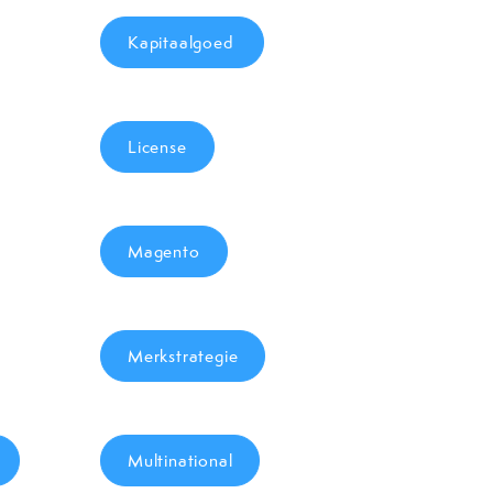
Kapitaalgoed
License
Magento
Merkstrategie
Multinational