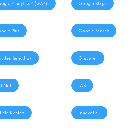
ogle Analytics 4 (GA4)
Google Maps
ogle Plus
Google Search
uden handdruk
Gravatar
t Net
IAB
itiële Kosten
Innovatie