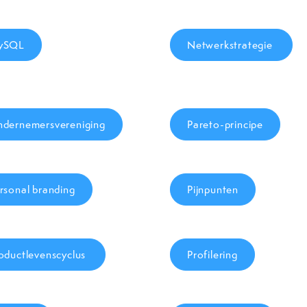
ySQL
Netwerkstrategie
dernemersvereniging
Pareto-principe
rsonal branding
Pijnpunten
oductlevenscyclus
Profilering