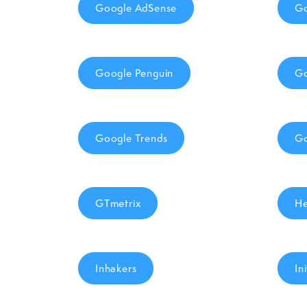
Google AdSense
Go
Google Penguin
Go
Google Trends
Go
GTmetrix
He
Inhakers
In