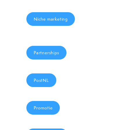
Niche marketing
Partnerships
PostNL
Promotie