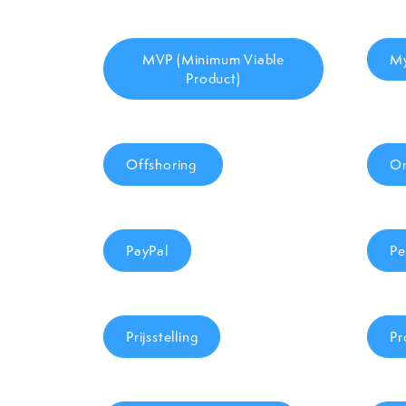
MVP (Minimum Viable
M
Product)
Offshoring
On
PayPal
Pe
Prijsstelling
Pr