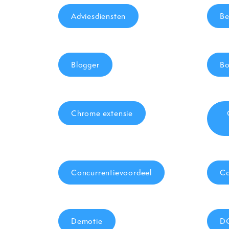
Adviesdiensten
Be
Blogger
B
Chrome extensie
Concurrentievoordeel
Co
Demotie
D