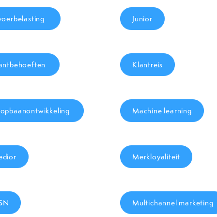
voerbelasting
Junior
antbehoeften
Klantreis
opbaanontwikkeling
Machine learning
dior
Merkloyaliteit
SN
Multichannel marketing