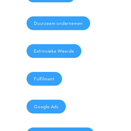
Duurzaam ondernemen
Extrinsieke Waarde
Fulfilment
Google Ads