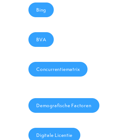
Bing
BVA
Concurrentiematrix
Demografische Factoren
Digitale Licentie