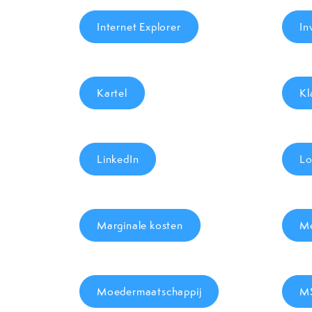
Internet Explorer
In
Kartel
Kl
LinkedIn
Lo
Marginale kosten
Me
Moedermaatschappij
M