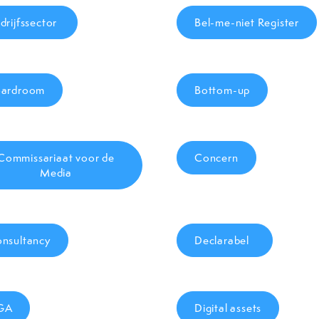
drijfssector
Bel-me-niet Register
oardroom
Bottom-up
Commissariaat voor de
Concern
Media
nsultancy
Declarabel
GA
Digital assets