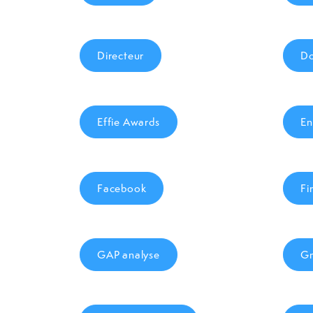
Directeur
Do
Effie Awards
En
Facebook
Fi
GAP analyse
Gm