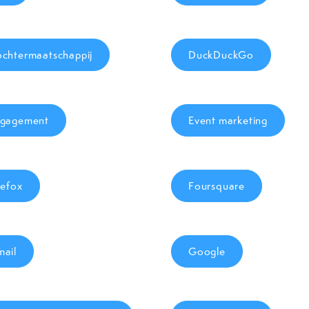
chtermaatschappij
DuckDuckGo
gagement
Event marketing
refox
Foursquare
ail
Google