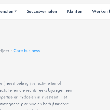
iensten
Succesverhalen
Klanten
Werken b
ijven
•
Core business
s
e (meest belangrijke) activiteiten of
activiteiten die rechtstreeks bijdragen aan
pertise en middelen in investeert. Het
trategische planning en bedrijfsanalyse.