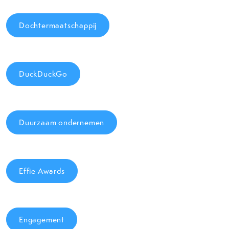
Dochtermaatschappij
DuckDuckGo
Duurzaam ondernemen
Effie Awards
Engagement