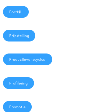
PostNL
Prijsstelling
Productlevenscyclus
Profilering
Promotie