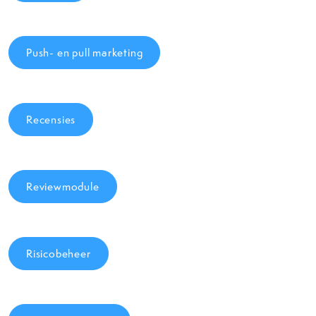
Push- en pull marketing
Recensies
Reviewmodule
Risicobeheer