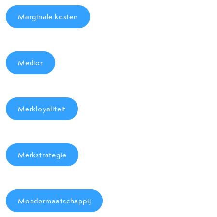
Marginale kosten
Medior
Merkloyaliteit
Merkstrategie
Moedermaatschappij