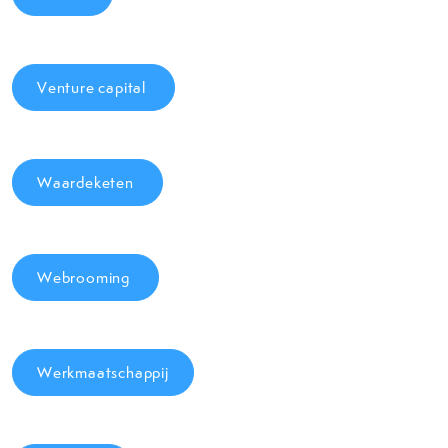
Venture capital
Waardeketen
Webrooming
Werkmaatschappij