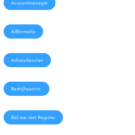
Accountmanager
Adformatie
Adviesdiensten
Bedrijfssector
Bel-me-niet Register