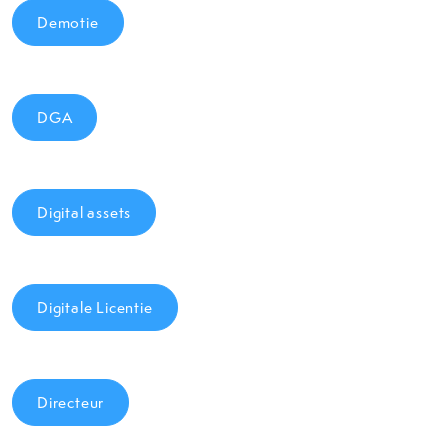
Demotie
DGA
Digital assets
Digitale Licentie
Directeur