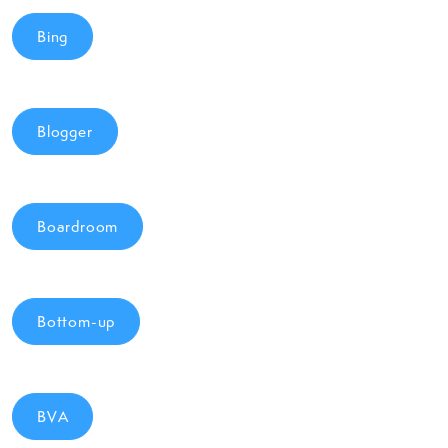
Bing
Blogger
Boardroom
Bottom-up
BVA