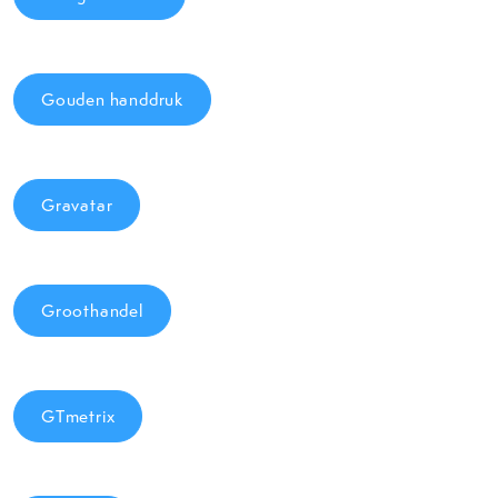
Gouden handdruk
Gravatar
Groothandel
GTmetrix