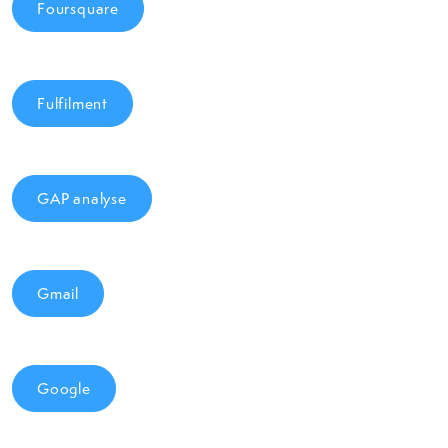
Foursquare
Fulfilment
GAP analyse
Gmail
Google