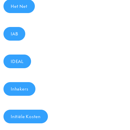
Het Net
IAB
IDEAL
Inhakers
Initiële Kosten