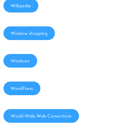
Wikipedia
Window shopping
Windows
WordPress
World Wide Web Consortium