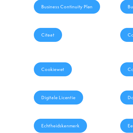
Business Continuity Plan
Bu
Citaat
Co
Cookiewet
Co
Digitale Licentie
Do
Echtheidskenmerk
Ee