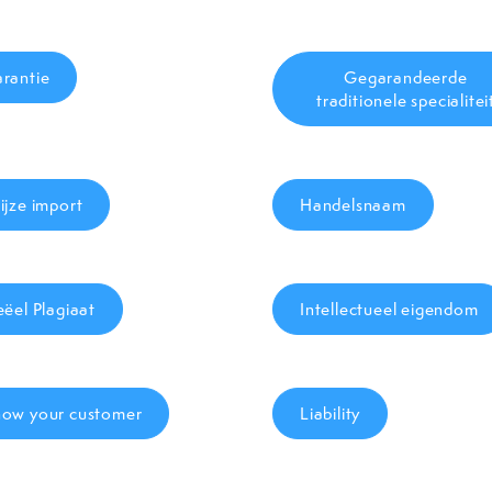
rantie
Gegarandeerde
traditionele specialitei
ijze import
Handelsnaam
eëel Plagiaat
Intellectueel eigendom
ow your customer
Liability