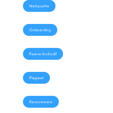
Netiquette
Onboarding
Paarse krokodil
Plagiaat
Ransomware