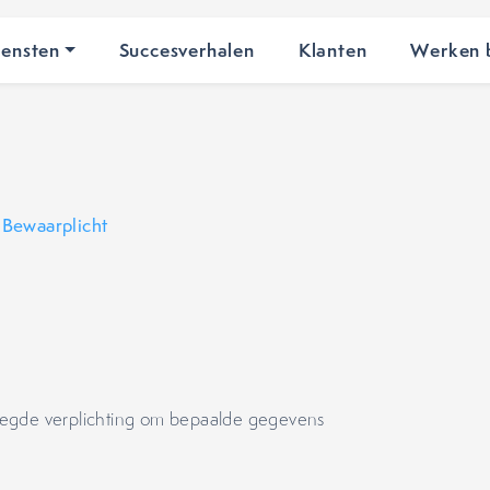
iensten
Succesverhalen
Klanten
Werken b
•
Bewaarplicht
legde verplichting om bepaalde gegevens