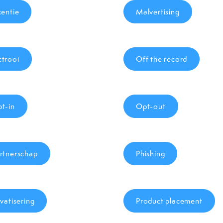
centie
Malvertising
trooi
Off the record
t-in
Opt-out
rtnerschap
Phishing
ivatisering
Product placement