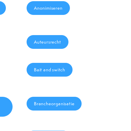
Anonimiseren
Auteursrecht
Bait and switch
Brancheorganisatie