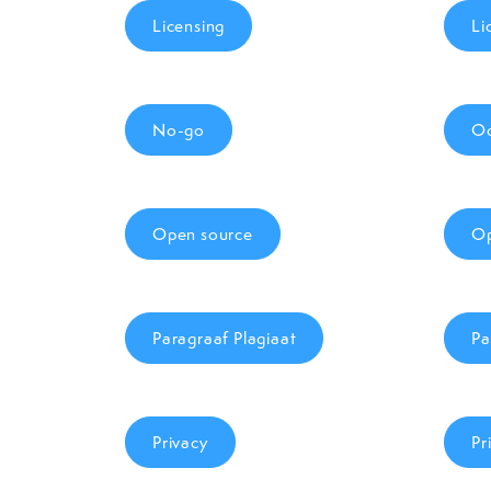
Licensing
Li
No-go
Oc
Open source
Op
Paragraaf Plagiaat
Pa
Privacy
Pr