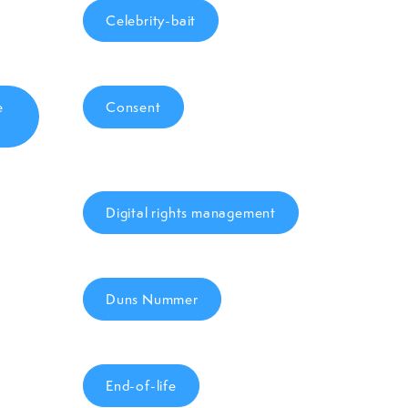
Celebrity-bait
e
Consent
Digital rights management
Duns Nummer
End-of-life