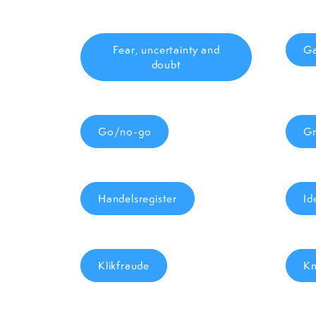
Fear, uncertainty and
Ga
doubt
Go/no-go
Gr
Handelsregister
Id
Klikfraude
Kn