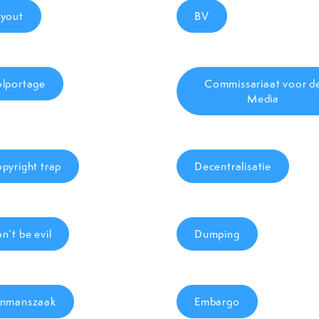
yout
BV
lportage
Commissariaat voor d
Media
pyright trap
Decentralisatie
n’t be evil
Dumping
nmanszaak
Embargo