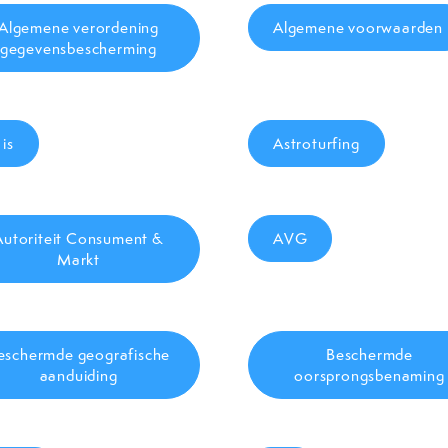
Algemene verordening
Algemene voorwaarden
gegevensbescherming
 is
Astroturfing
Autoriteit Consument &
AVG
Markt
eschermde geografische
Beschermde
aanduiding
oorsprongsbenaming