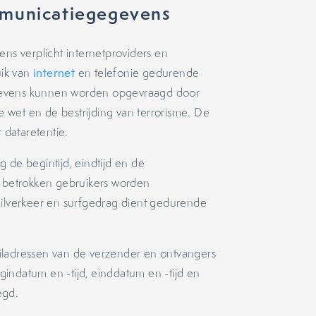
mmunicatiegegevens
s verplicht internetproviders en
uik van
internet
en telefonie gedurende
gevens kunnen worden opgevraagd door
 wet en de bestrijding van terrorisme. De
 dataretentie.
 de begintijd, eindtijd en de
 betrokken gebruikers worden
ailverkeer en surfgedrag dient gedurende
iladressen van de verzender en ontvangers
indatum en -tijd, einddatum en -tijd en
egd.