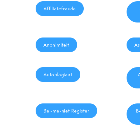
Affiliatefraude
Anonimiteit
As
Autoplagiaat
Bel-me-niet Register
B