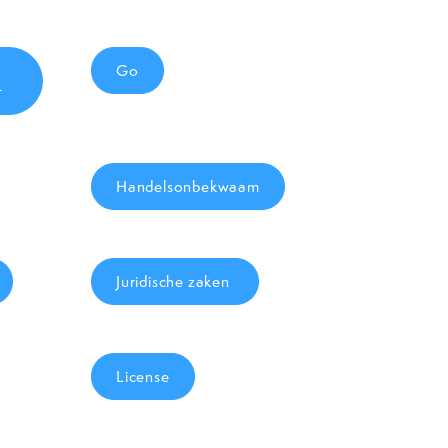
Go
t
Handelsonbekwaam
Juridische zaken
License