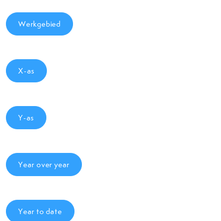
Werkgebied
X-as
Y-as
Year over year
Year to date