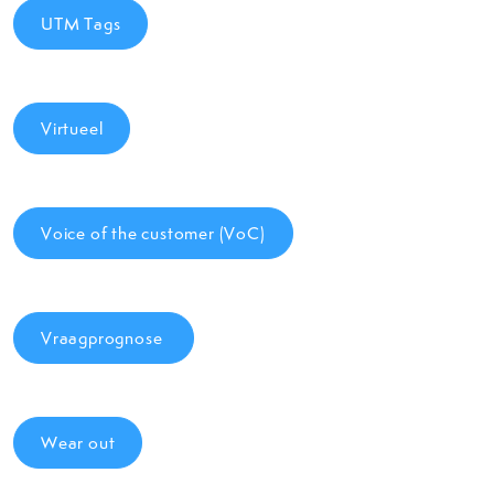
UTM Tags
Virtueel
Voice of the customer (VoC)
Vraagprognose
Wear out