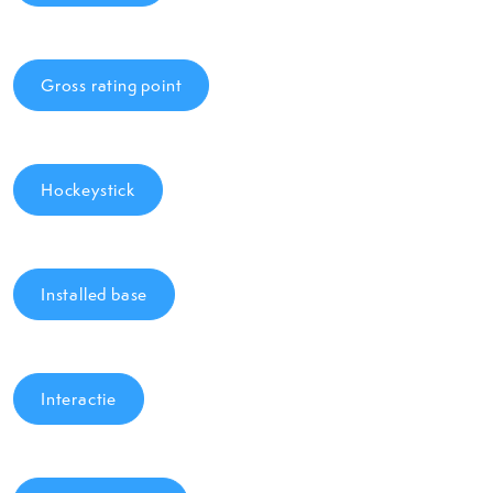
Gross rating point
Hockeystick
Installed base
Interactie