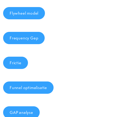
Flywheel model
Frequency Gap
Frictie
Funnel optimalisatie
GAP analyse