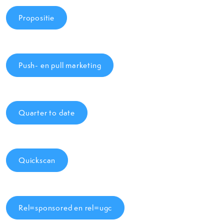
Propositie
Push- en pull marketing
Quarter to date
Quickscan
Rel=sponsored en rel=ugc