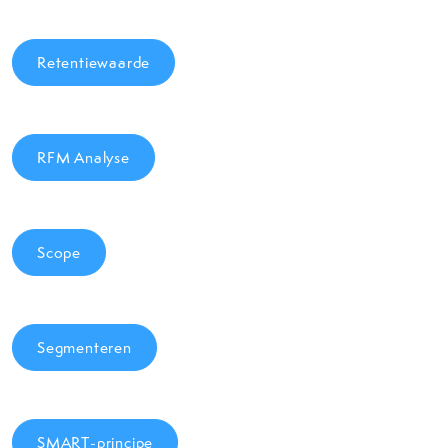
Retentiewaarde
RFM Analyse
Scope
Segmenteren
SMART-principe