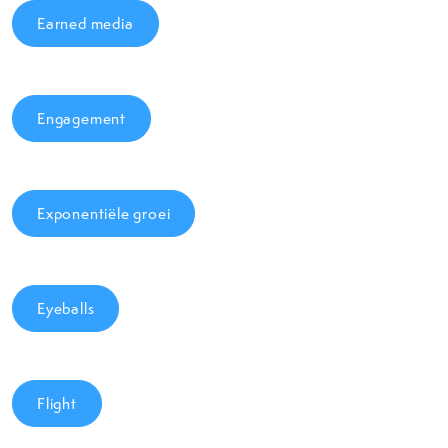
Earned media
Engagement
Exponentiële groei
Eyeballs
Flight