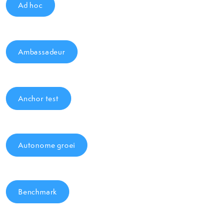
Ad hoc
Ambassadeur
Anchor test
Autonome groei
Benchmark