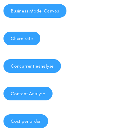
Business Model Canvas
Churn rate
Concurrentieanalyse
Content Analyse
Cost per order