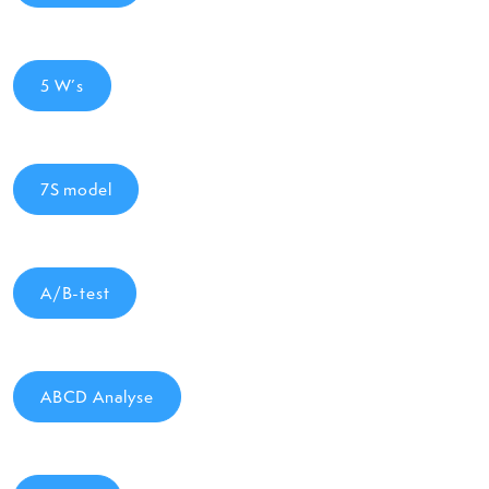
5 W’s
7S model
A/B-test
ABCD Analyse