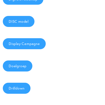
DISC model
Display Campagne
Doelgroep
Drilldown