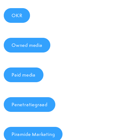
OKR
Owned media
Paid media
Penetratiegraad
Piramide Marketing