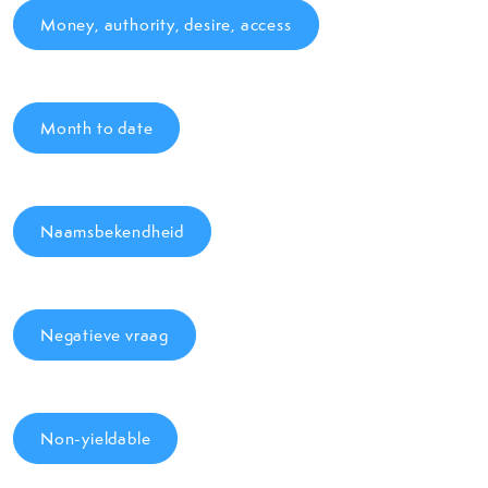
Money, authority, desire, access
Month to date
Naamsbekendheid
Negatieve vraag
Non-yieldable