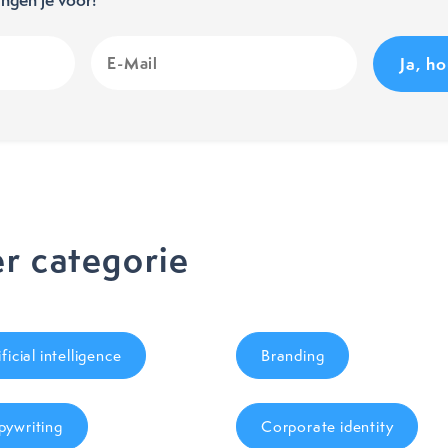
E-
Mail
(Vereist)
r categorie
ificial intelligence
Branding
ywriting
Corporate identity