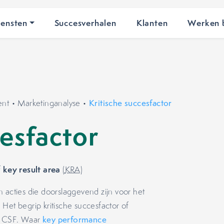
iensten
Succesverhalen
Klanten
Werken b
ent
•
Marketinganalyse
•
Kritische succesfactor
cesfactor
key result area
f
(
KRA
)
 acties die doorslaggevend zijn voor het
. Het begrip kritische succesfactor of
of CSF. Waar
key performance