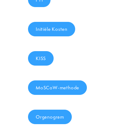
Initiële Kosten
KISS
MoSCoW-methode
Organogram