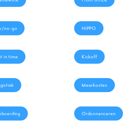
o/no-go
HIPPO
st in time
Kickoff
gistiek
Meerkosten
boarding
Ordonnanceren