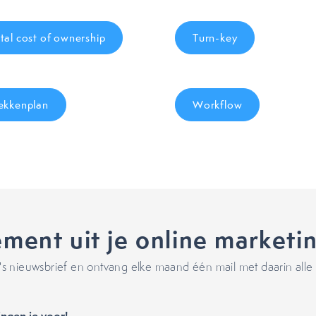
tal cost of ownership
Turn-key
ekkenplan
Workflow
ment uit je online marketi
 nieuwsbrief en ontvang elke maand één mail met daarin alle 
ngen je voor!