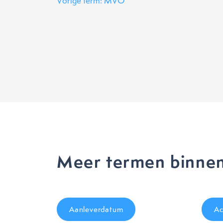
Vorige term: MVO
Meer termen binne
Aanleverdatum
Ac