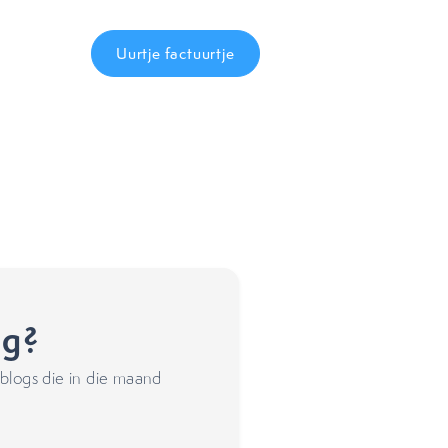
Uurtje factuurtje
ng?
blogs die in die maand