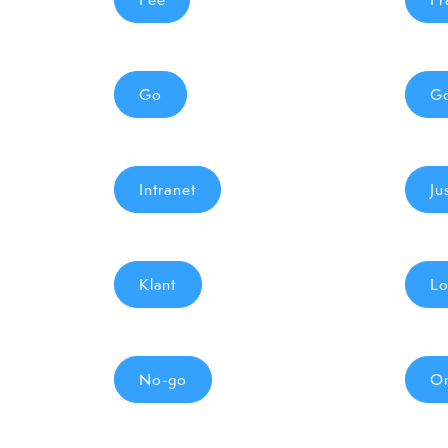
Go
G
Intranet
Ju
Klant
Lo
No-go
On