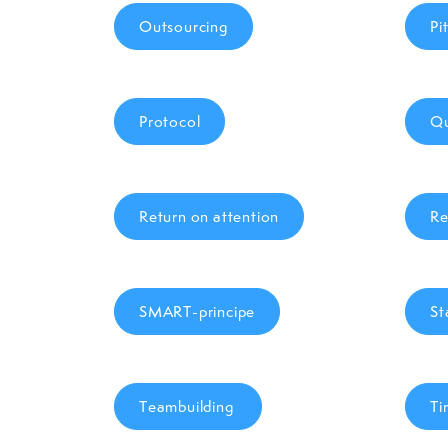
Outsourcing
Pi
Protocol
Qu
Return on attention
Re
SMART-principe
St
Teambuilding
Ti