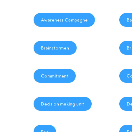
Awareness Campagne
Ba
Brainstormen
Br
Commitment
Co
Decision making unit
De
Fee
Fr