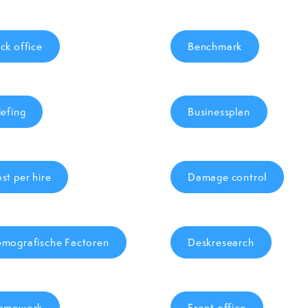
ck office
Benchmark
iefing
Businessplan
st per hire
Damage control
mografische Factoren
Deskresearch
amework
Front office