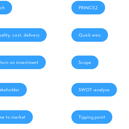
tch
PRINCE2
ality, cost, delivery
Quick wins
turn on investment
Scope
akeholder
SWOT-analyse
me to market
Tipping point