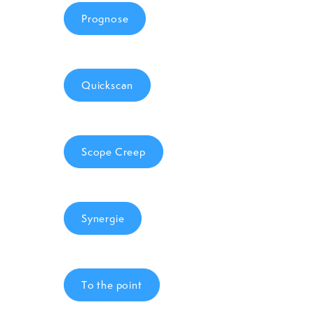
Prognose
Quickscan
Scope Creep
Synergie
To the point