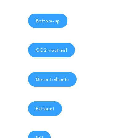
Bottom-up
CO2-neutraal
Decentralisatie
Extranet
FYI