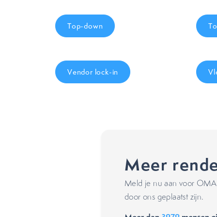
Top-down
To
Vendor lock-in
Vl
Meer rende
Meld je nu aan voor OMA's
door ons geplaatst zijn.
Meer dan
3979
mensen gi