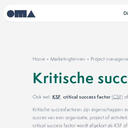
D
Home
•
Marketingtermen
•
Project managem
Kritische suc
KSF
critical success factor
Ook wel:
,
(
CSF
) o
Kritische succesfactoren zijn eigenschappen en
succes van een organisatie, project of activiteit
critical success factor wordt afgekort als KSF 