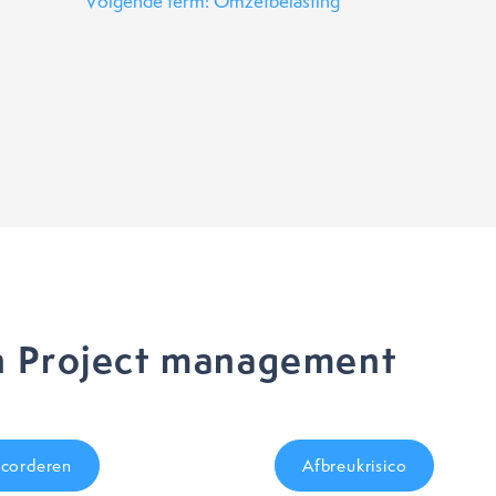
Volgende term: Omzetbelasting
n Project management
corderen
Afbreukrisico