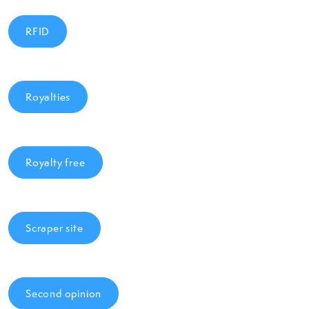
RFID
Royalties
Royalty free
Scraper site
Second opinion