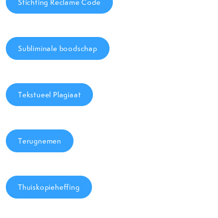
Stichting Reclame Code
Subliminale boodschap
Tekstueel Plagiaat
Terugnemen
Thuiskopieheffing