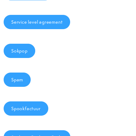
Service level agreement
Sokpop
Spam
Spookfactuur