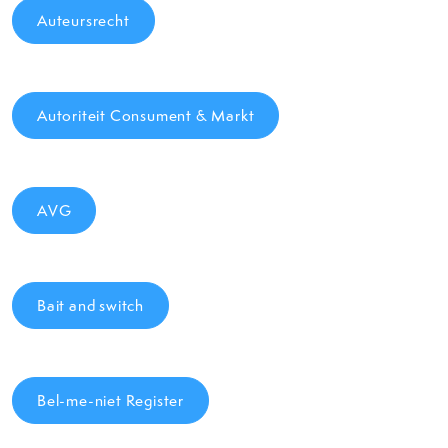
Auteursrecht
Autoriteit Consument & Markt
AVG
Bait and switch
Bel-me-niet Register