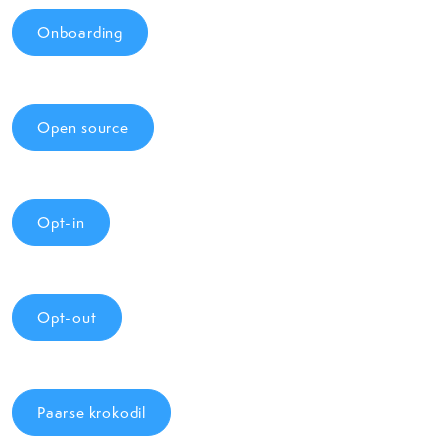
Onboarding
Open source
Opt-in
Opt-out
Paarse krokodil