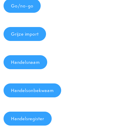
Go/no-go
Grijze import
Handelsnaam
Handelsonbekwaam
Handelsregister