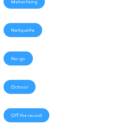
Malvertising
Netiquette
No-go
Octrooi
Off the record