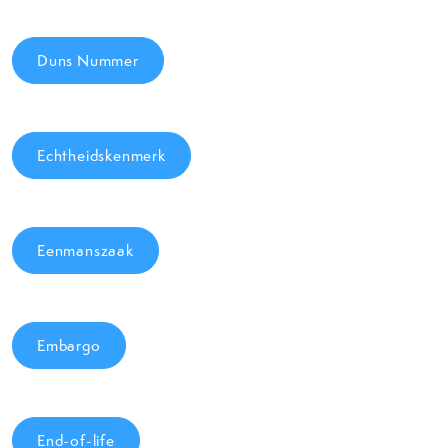
Duns Nummer
Echtheidskenmerk
Eenmanszaak
Embargo
End-of-life