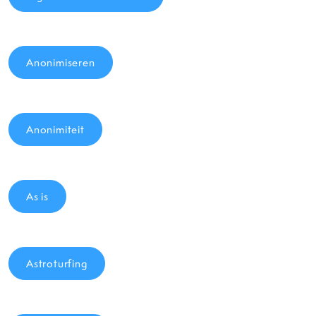
Anonimiseren
Anonimiteit
As is
Astroturfing