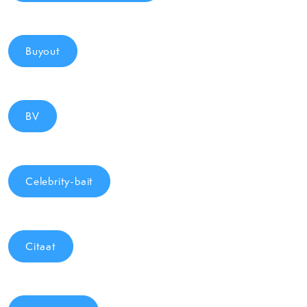
Buyout
BV
Celebrity-bait
Citaat