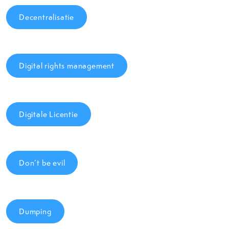
Decentralisatie
Digital rights management
Digitale Licentie
Don’t be evil
Dumping