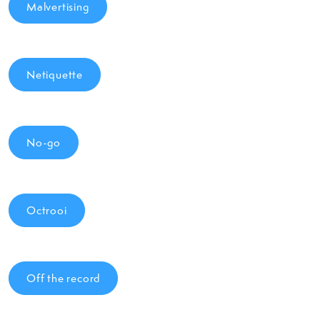
Malvertising
Netiquette
No-go
Octrooi
Off the record