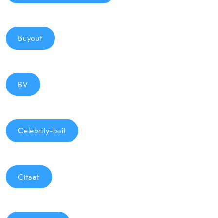
Buyout
BV
Celebrity-bait
Citaat