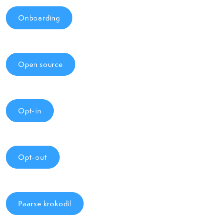
Onboarding
Open source
Opt-in
Opt-out
Paarse krokodil