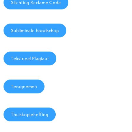
Stichting Reclame Code
Subliminale boodschap
Tekstueel Plagiaat
Terugnemen
Thuiskopieheffing