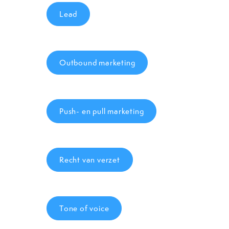
Lead
Outbound marketing
Push- en pull marketing
Recht van verzet
Tone of voice