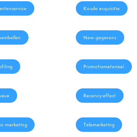
antenservice
Koude acquisitie
ambellen
Naw-gegevens
ofiling
Promotiemateriaal
ueue
Recency effect
s-marketing
Telemarketing