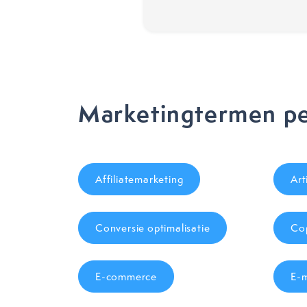
Marketingtermen pe
Affiliatemarketing
Art
Conversie optimalisatie
Cop
E-commerce
E-m