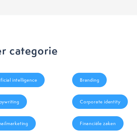
(Vereist)
r categorie
ificial intelligence
Branding
ywriting
Corporate identity
ailmarketing
Financiële zaken