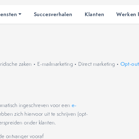
iensten
Succesverhalen
Klanten
Werken b
uridische zaken
•
E-mailmarketing
•
Direct marketing
•
Opt-ou
tomatisch ingeschreven voor een
e-
bben zich hiervoor uit te schrijven (opt-
rspreiden onder klanten.
de ontvanger vooraf