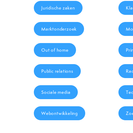
Juridische zaken
Kla
Marktonderzoek
Mob
Out of home
Pri
Public relations
Rad
Sociale media
Tec
Webontwikkeling
Zo