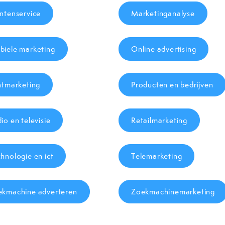
ntenservice
Marketinganalyse
iele marketing
Online advertising
ntmarketing
Producten en bedrijven
io en televisie
Retailmarketing
hnologie en ict
Telemarketing
ekmachine adverteren
Zoekmachinemarketing