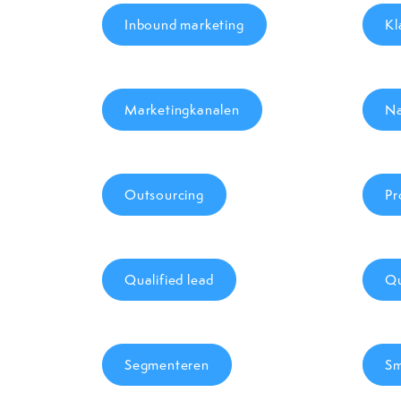
Inbound marketing
Kl
Marketingkanalen
Na
Outsourcing
Pr
Qualified lead
Q
Segmenteren
Sm