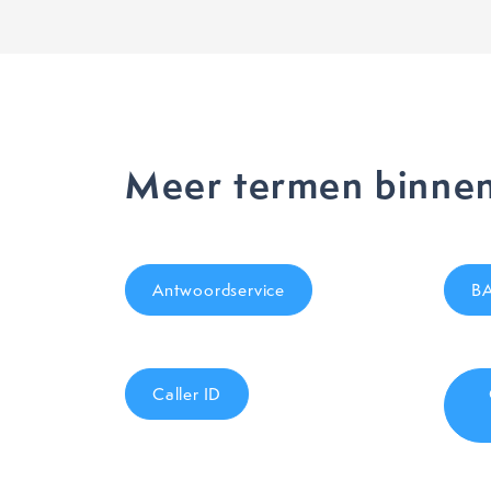
Meer termen binnen
Antwoordservice
BA
Caller ID