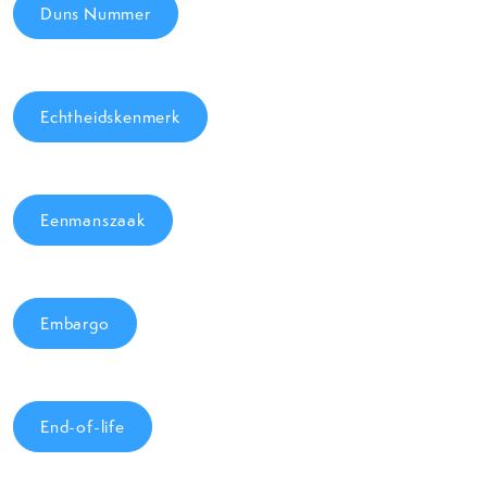
Duns Nummer
Echtheidskenmerk
Eenmanszaak
Embargo
End-of-life