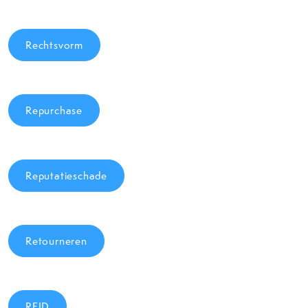
Rechtsvorm
Repurchase
Reputatieschade
Retourneren
RFID