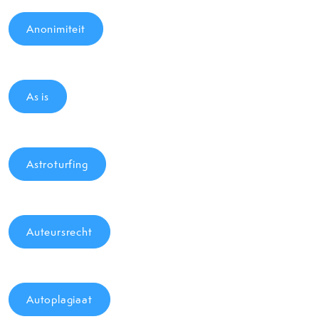
Anonimiteit
As is
Astroturfing
Auteursrecht
Autoplagiaat