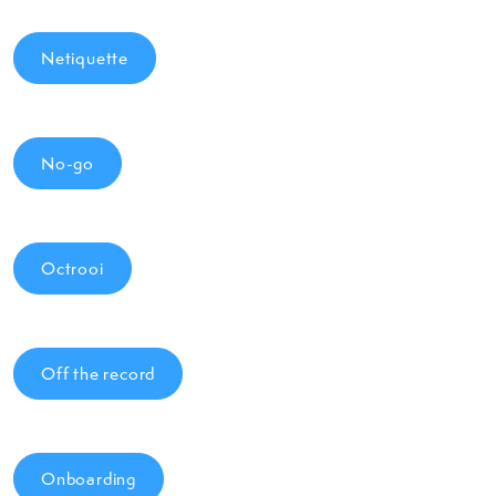
Netiquette
No-go
Octrooi
Off the record
Onboarding