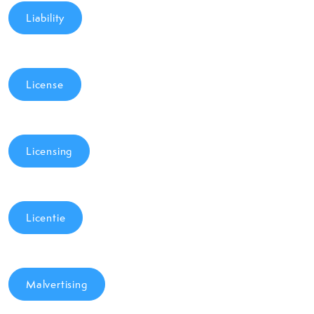
Liability
License
Licensing
Licentie
Malvertising