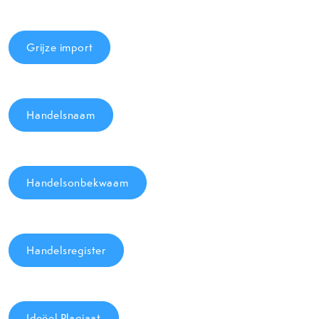
Grijze import
Handelsnaam
Handelsonbekwaam
Handelsregister
Ideëel Plagiaat