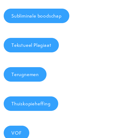
Subliminale boodschap
Tekstueel Plagiaat
Terugnemen
Thuiskopieheffing
VOF