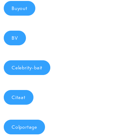
Buyout
BV
Celebrity-bait
Citaat
Colportage