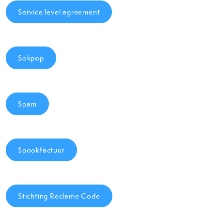
Service level agreement
Sokpop
Spam
Spookfactuur
Stichting Reclame Code