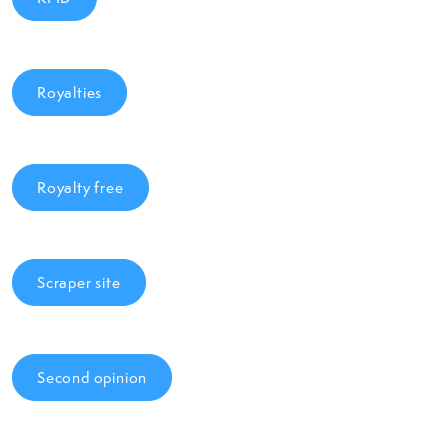
Royalties
Royalty free
Scraper site
Second opinion