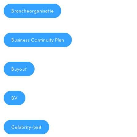
Brancheorganisatie
Business Continuity Plan
Buyout
BV
Celebrity-bait