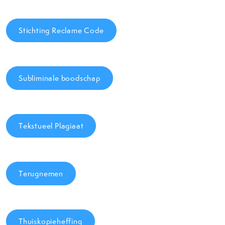
Stichting Reclame Code
Subliminale boodschap
Tekstueel Plagiaat
Terugnemen
Thuiskopieheffing