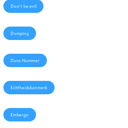
Don’t be evil
Dumping
Duns Nummer
Echtheidskenmerk
Embargo