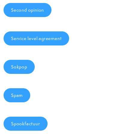
Second opinion
Service level agreement
Sokpop
Spam
Spookfactuur