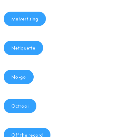
Malvertising
Netiquette
No-go
Octrooi
Off the record