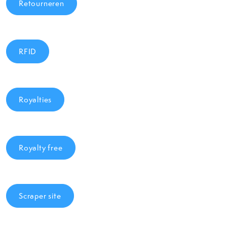
Retourneren
RFID
Royalties
Royalty free
Scraper site