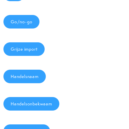
Go/no-go
Grijze import
Handelsnaam
Handelsonbekwaam