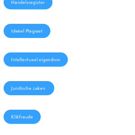
Handelsregister
Ideëel Plagiaat
Intellectueel eigendom
Juridische zaken
Klikfraude