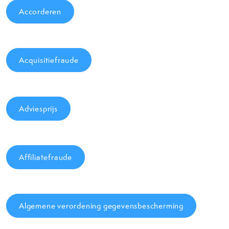
Accorderen
Acquisitiefraude
Adviesprijs
Affiliatefraude
Algemene verordening gegevensbescherming