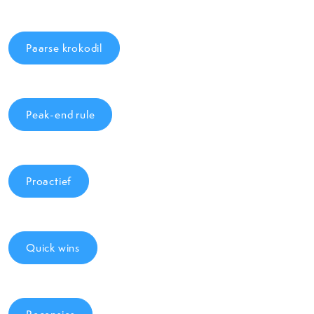
Paarse krokodil
Peak-end rule
Proactief
Quick wins