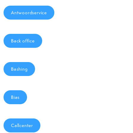
Antwoordservice
Back office
Bashing
Bias
Callcenter