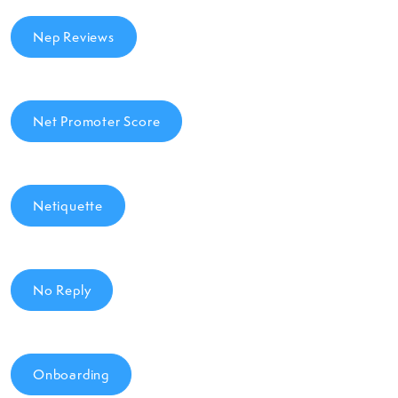
Nep Reviews
Net Promoter Score
Netiquette
No Reply
Onboarding