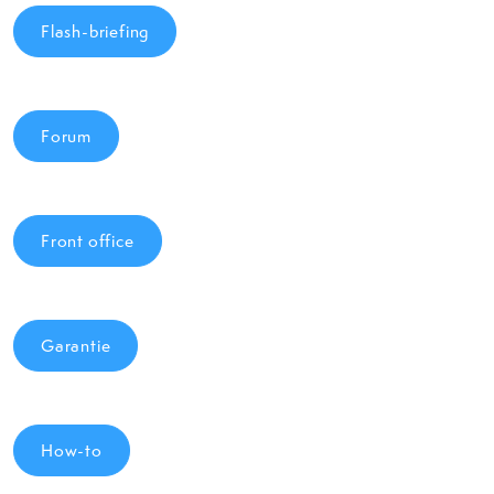
Flash-briefing
Forum
Front office
Garantie
How-to