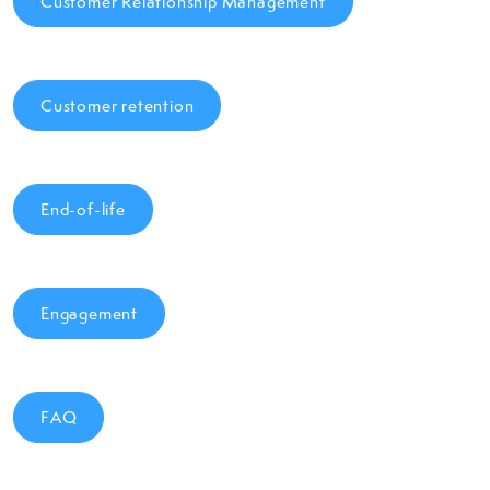
Customer Relationship Management
Customer retention
End-of-life
Engagement
FAQ