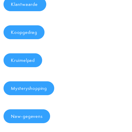
Klantwaarde
Koopgedrag
Kruimelpad
Mysteryshopping
Naw-gegevens