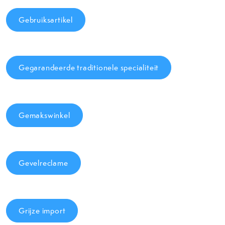
Gebruiksartikel
Gegarandeerde traditionele specialiteit
Gemakswinkel
Gevelreclame
Grijze import