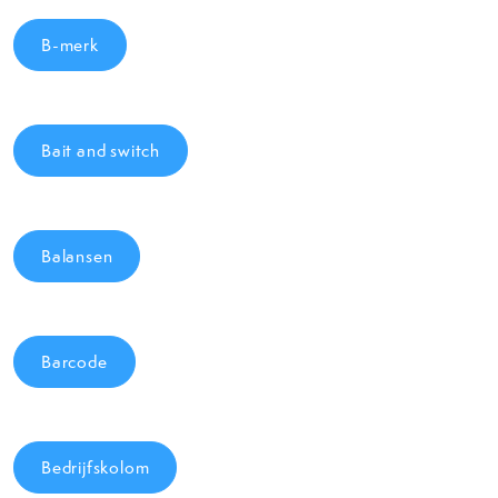
B-merk
Bait and switch
Balansen
Barcode
Bedrijfskolom