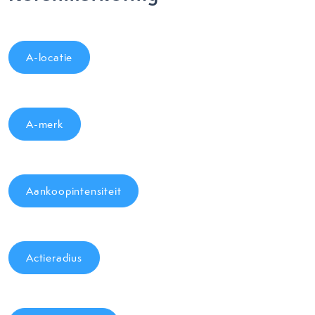
A-locatie
A-merk
Aankoopintensiteit
Actieradius