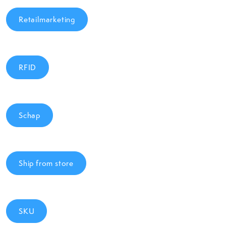
Retailmarketing
RFID
Schap
Ship from store
SKU