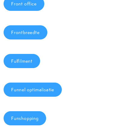
Front office
Frontbreedte
Fulfilment
Funnel optimalisatie
Funshopping