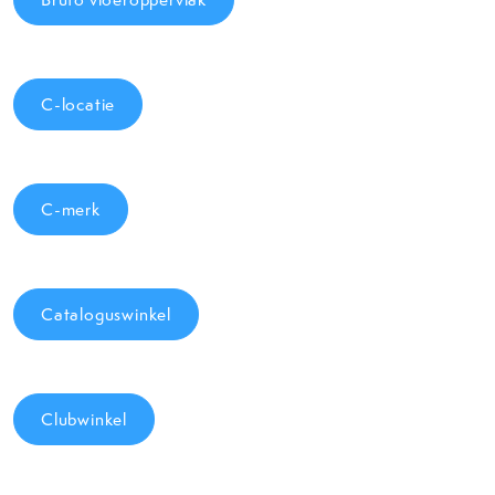
C-locatie
C-merk
Cataloguswinkel
Clubwinkel