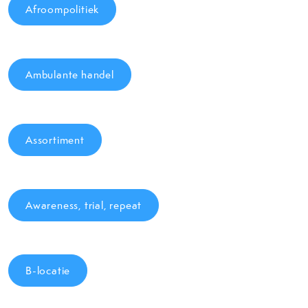
Afroompolitiek
Ambulante handel
Assortiment
Awareness, trial, repeat
B-locatie