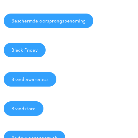
Beschermde oorsprongsbenaming
Black Friday
Brand awareness
Brandstore
Bruto vloeroppervlak