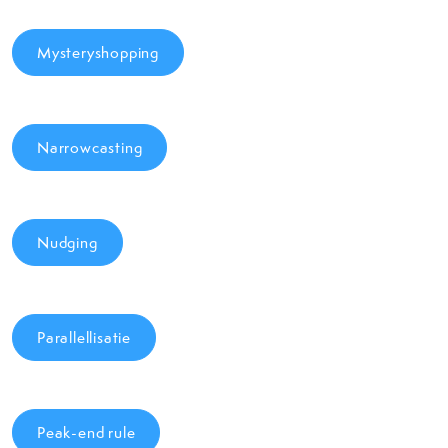
Mysteryshopping
Narrowcasting
Nudging
Parallellisatie
Peak-end rule