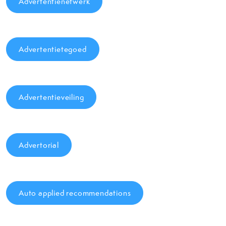
Advertentienetwerk
Advertentietegoed
Advertentieveiling
Advertorial
Auto applied recommendations