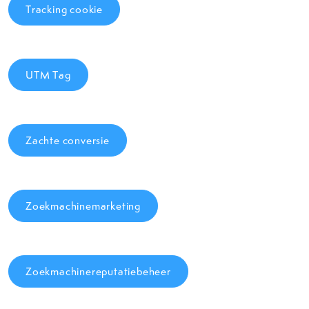
Tracking cookie
UTM Tag
Zachte conversie
Zoekmachinemarketing
Zoekmachinereputatiebeheer