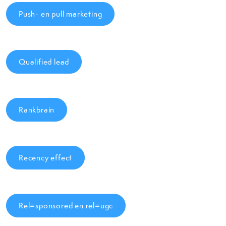
Push- en pull marketing
Qualified lead
Rankbrain
Recency effect
Rel=sponsored en rel=ugc