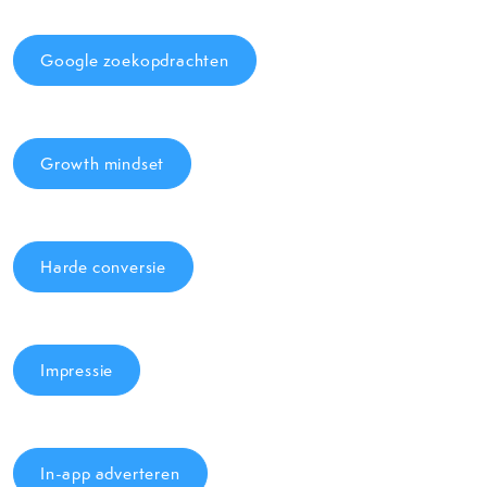
Google zoekopdrachten
Growth mindset
Harde conversie
Impressie
In-app adverteren