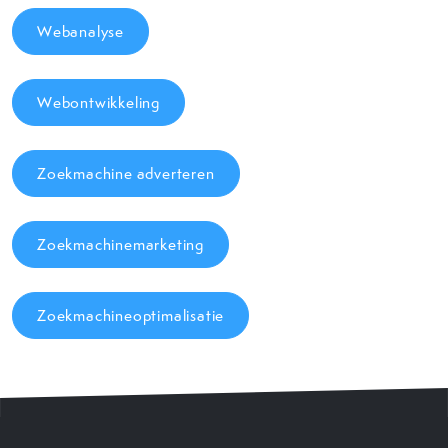
Webanalyse
Webontwikkeling
Zoekmachine adverteren
Zoekmachinemarketing
Zoekmachineoptimalisatie