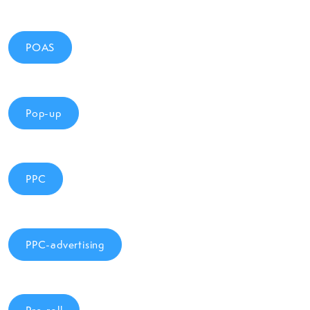
POAS
Pop-up
PPC
PPC-advertising