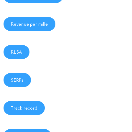
Revenue per mille
RLSA
SERPs
Track record