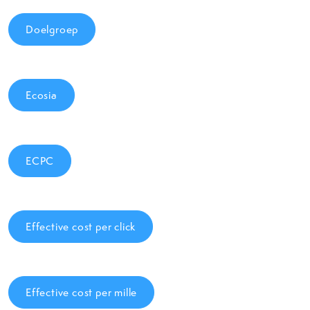
Doelgroep
Ecosia
ECPC
Effective cost per click
Effective cost per mille