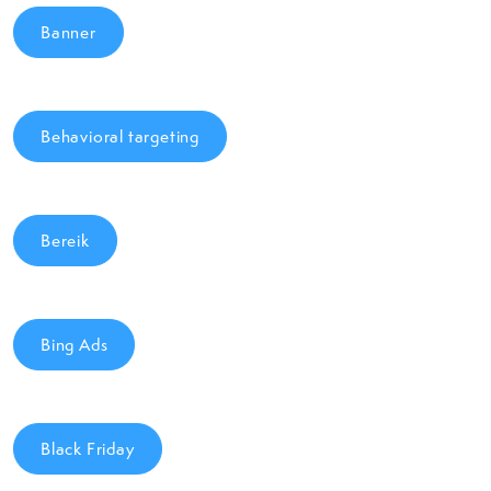
Banner
Behavioral targeting
Bereik
Bing Ads
Black Friday