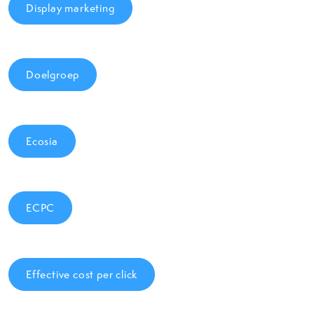
Display marketing
Doelgroep
Ecosia
ECPC
Effective cost per click