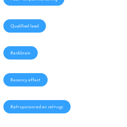
Qualified lead
Rankbrain
Recency effect
Rel=sponsored en rel=ugc