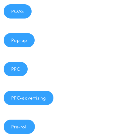
POAS
Pop-up
PPC
PPC-advertising
Pre-roll