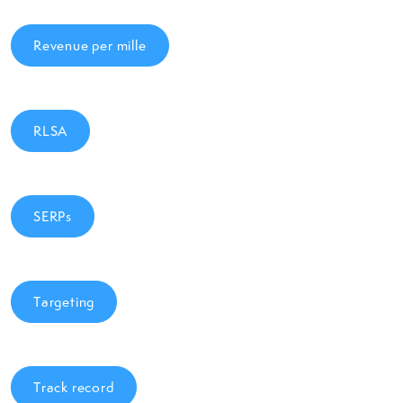
Revenue per mille
RLSA
SERPs
Targeting
Track record