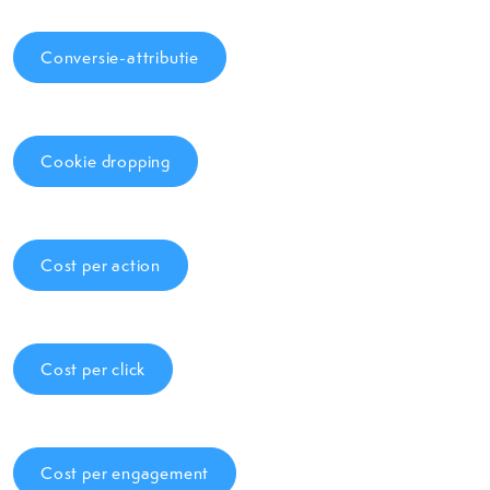
Conversie-attributie
Cookie dropping
Cost per action
Cost per click
Cost per engagement