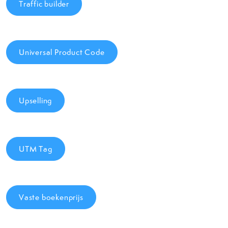
Traffic builder
Universal Product Code
Upselling
UTM Tag
Vaste boekenprijs