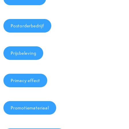
Postorderbedrijf
Prijsbeleving
Primacy effect
Promotiemateriaal