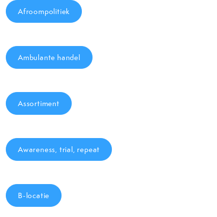
Afroompolitiek
Ambulante handel
Assortiment
Awareness, trial, repeat
B-locatie