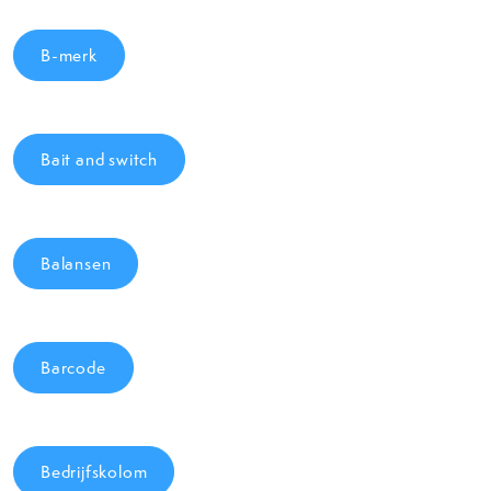
B-merk
Bait and switch
Balansen
Barcode
Bedrijfskolom