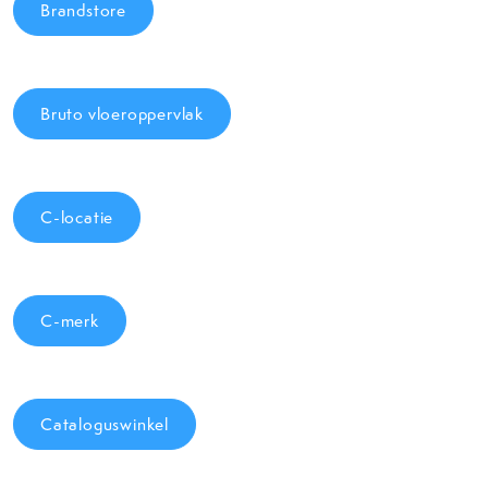
Brandstore
Bruto vloeroppervlak
C-locatie
C-merk
Cataloguswinkel