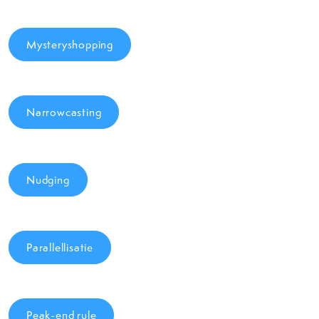
Mysteryshopping
Narrowcasting
Nudging
Parallellisatie
Peak-end rule