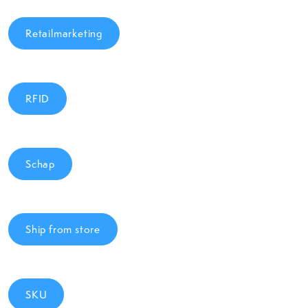
Retailmarketing
RFID
Schap
Ship from store
SKU