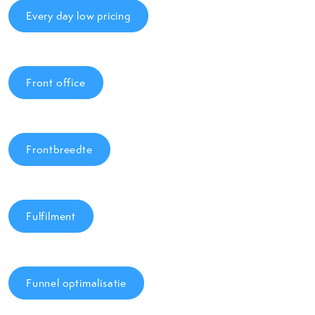
Every day low pricing
Front office
Frontbreedte
Fulfilment
Funnel optimalisatie