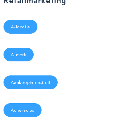
Retailmarketing
A-locatie
A-merk
Aankoopintensiteit
Actieradius