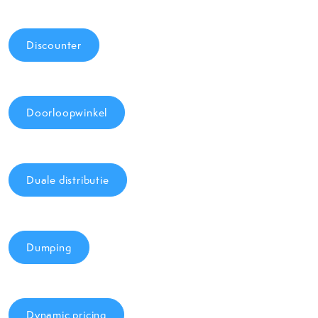
Discounter
Doorloopwinkel
Duale distributie
Dumping
Dynamic pricing