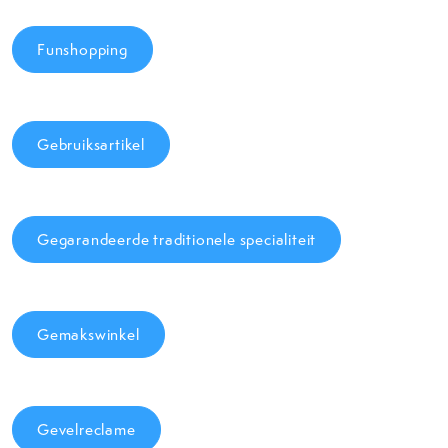
Funshopping
Gebruiksartikel
Gegarandeerde traditionele specialiteit
Gemakswinkel
Gevelreclame