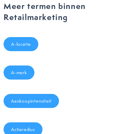
Meer termen binnen
Retailmarketing
A-locatie
A-merk
Aankoopintensiteit
Actieradius