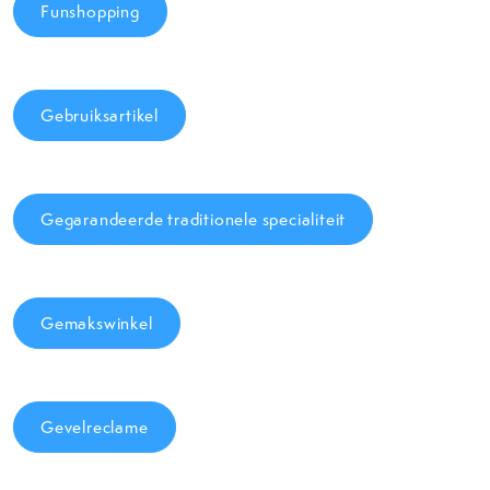
Funshopping
Gebruiksartikel
Gegarandeerde traditionele specialiteit
Gemakswinkel
Gevelreclame