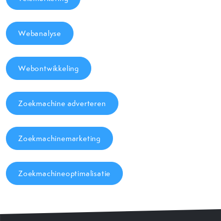
Webanalyse
Webontwikkeling
Zoekmachine adverteren
Zoekmachinemarketing
Zoekmachineoptimalisatie