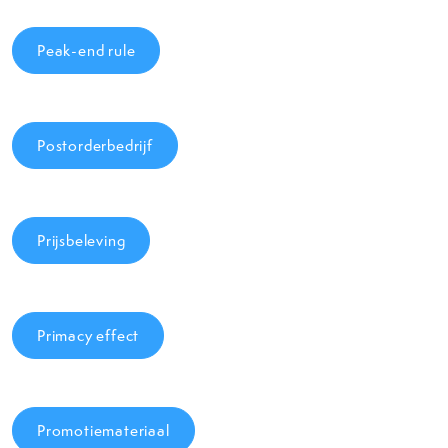
Peak-end rule
Postorderbedrijf
Prijsbeleving
Primacy effect
Promotiemateriaal