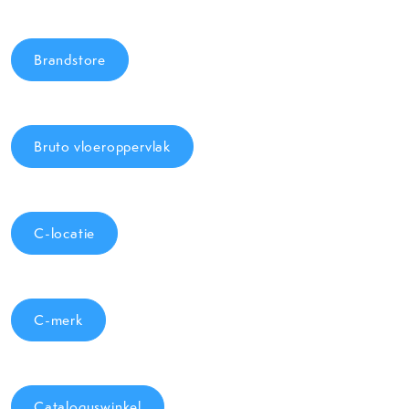
Brandstore
Bruto vloeroppervlak
C-locatie
C-merk
Cataloguswinkel