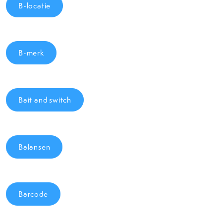
B-locatie
B-merk
Bait and switch
Balansen
Barcode