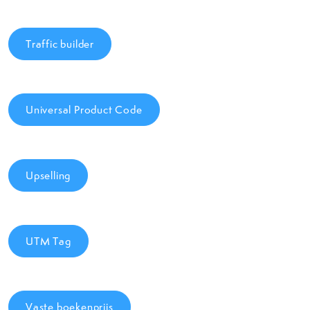
Traffic builder
Universal Product Code
Upselling
UTM Tag
Vaste boekenprijs