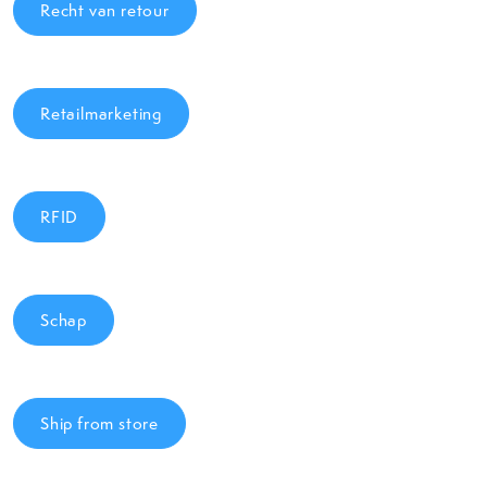
Recht van retour
Retailmarketing
RFID
Schap
Ship from store