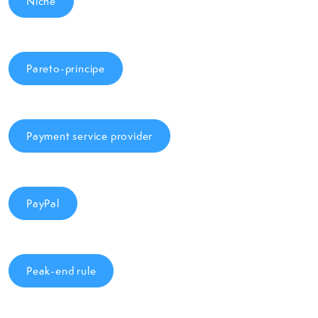
Niche
Pareto-principe
Payment service provider
PayPal
Peak-end rule