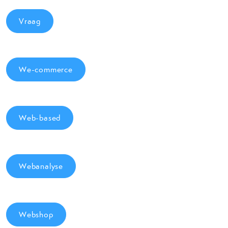
Vraag
We-commerce
Web-based
Webanalyse
Webshop