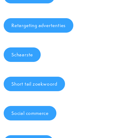
Retargeting advertenties
Schaarste
Short tail zoekwoord
Social commerce