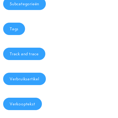
Subcategorieën
Tags
Track and trace
Verbruiksartikel
Verkooptekst