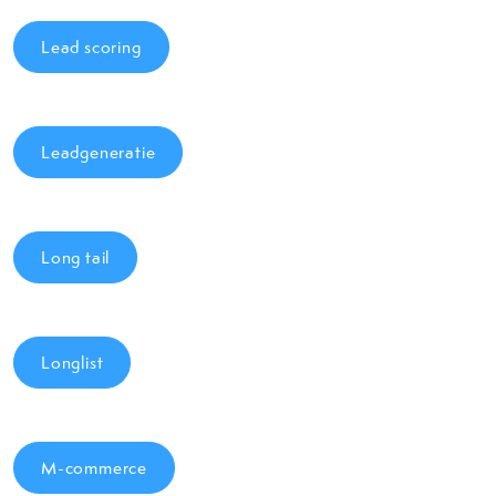
Lead scoring
Leadgeneratie
Long tail
Longlist
M-commerce