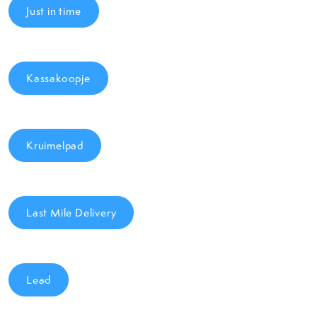
Just in time
Kassakoopje
Kruimelpad
Last Mile Delivery
Lead