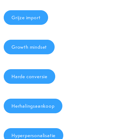
Grijze import
Growth mindset
Harde conversie
Herhalingsaankoop
Hyperpersonalisatie