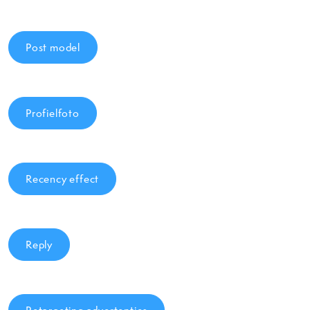
Post model
Profielfoto
Recency effect
Reply