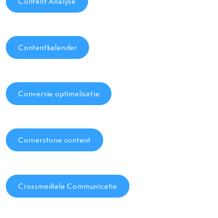
Content Analyse
Contentkalender
Conversie optimalisatie
Cornerstone content
Crossmediale Communicatie