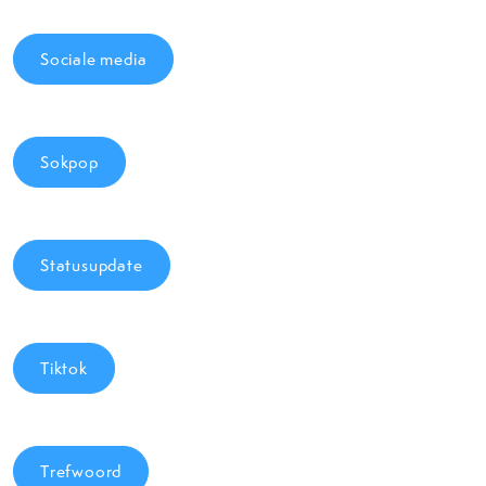
Sociale media
Sokpop
Statusupdate
Tiktok
Trefwoord