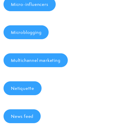
Micro-influencers
Microblogging
Multichannel marketing
Netiquette
News feed