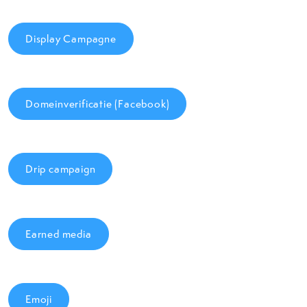
Display Campagne
Domeinverificatie (Facebook)
Drip campaign
Earned media
Emoji