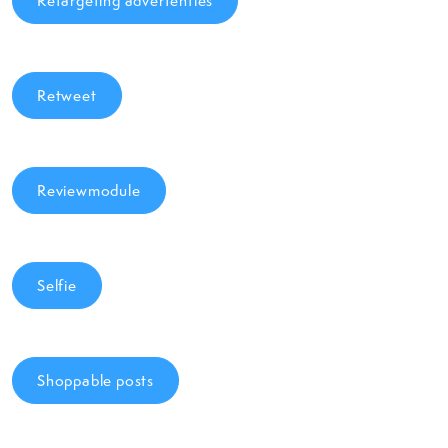
Retargeting advertenties
Retweet
Reviewmodule
Selfie
Shoppable posts