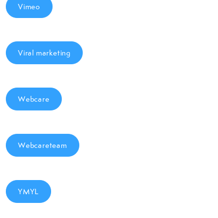
Vimeo
Viral marketing
Webcare
Webcareteam
YMYL