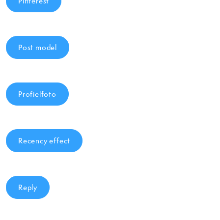
Pinterest
Post model
Profielfoto
Recency effect
Reply