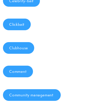
Celebrity-bait
Clickbait
Clubhouse
Comment
Community management