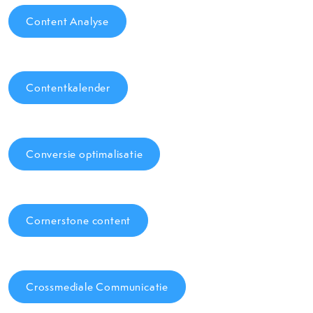
Content Analyse
Contentkalender
Conversie optimalisatie
Cornerstone content
Crossmediale Communicatie