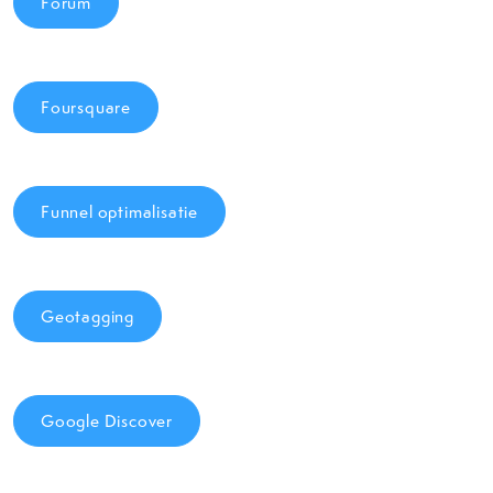
Forum
Foursquare
Funnel optimalisatie
Geotagging
Google Discover