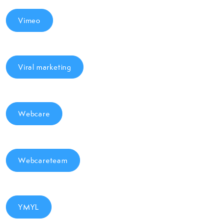
Vimeo
Viral marketing
Webcare
Webcareteam
YMYL