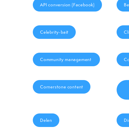
API conversion (Facebook)
Be
Celebrity-bait
Cl
Community management
Co
Cornerstone content
Delen
Di