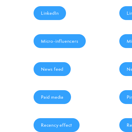
LinkedIn
Li
Micro-influencers
Mi
News feed
Ne
Paid media
Pi
Recency effect
Re