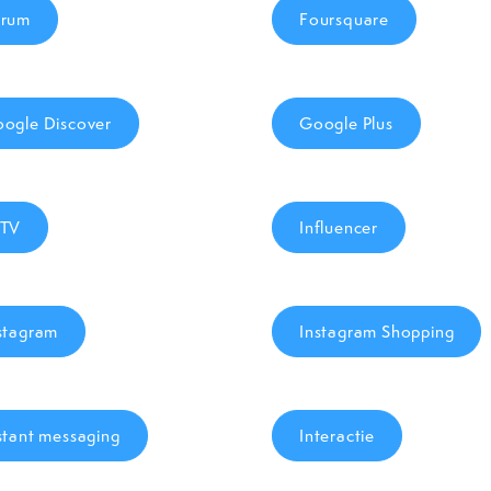
orum
Foursquare
ogle Discover
Google Plus
GTV
Influencer
stagram
Instagram Shopping
stant messaging
Interactie