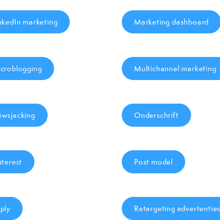
nkedIn marketing
Marketing dashboard
croblogging
Multichannel marketing
wsjacking
Onderschrift
nterest
Post model
ply
Retargeting advertentie