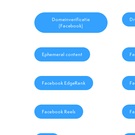
Domeinverificatie
Dr
(Facebook)
Ephemeral content
Fa
Facebook EdgeRank
Fa
Facebook Reels
Fa