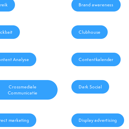
reik
Brand awareness
ickbait
Clubhouse
ntent Analyse
Contentkalender
Crossmediale
Dark Social
Communicatie
rect marketing
Display advertising