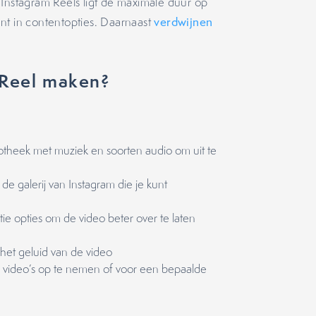
 Instagram Reels ligt de maximale duur op
nt in contentopties. Daarnaast
verdwijnen
 Reel maken?
:
iotheek met muziek en soorten audio om uit te
 de galerij van Instagram die je kunt
sitie opties om de video beter over te laten
 het geluid van de video
e video’s op te nemen of voor een bepaalde