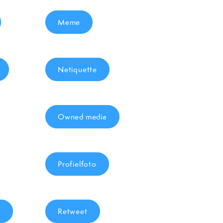
Meme
Netiquette
Owned media
Profielfoto
s
Retweet