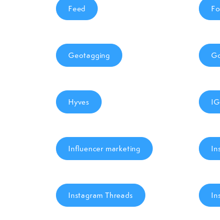
Feed
F
Geotagging
Go
Hyves
I
Influencer marketing
In
Instagram Threads
In