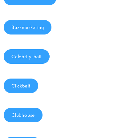
Buzzmarketing
Celebrity-bait
Clickbait
Clubhouse