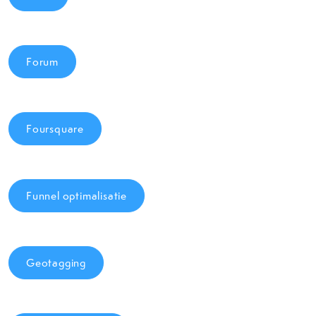
Forum
Foursquare
Funnel optimalisatie
Geotagging