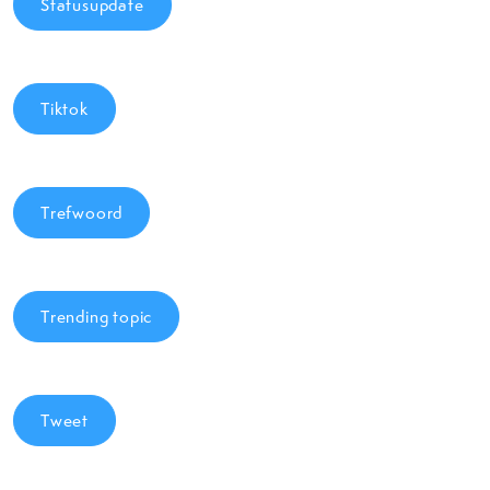
Statusupdate
Tiktok
Trefwoord
Trending topic
Tweet