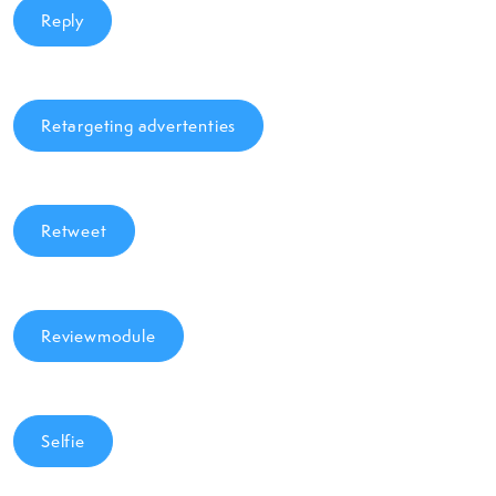
Reply
Retargeting advertenties
Retweet
Reviewmodule
Selfie