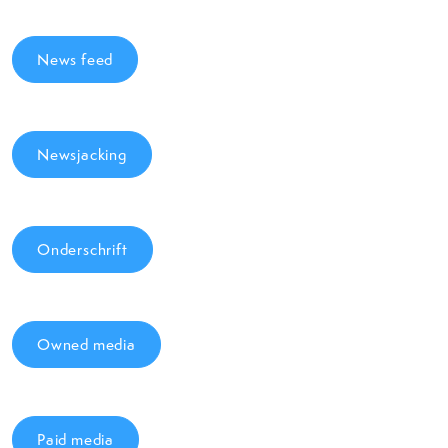
News feed
Newsjacking
Onderschrift
Owned media
Paid media