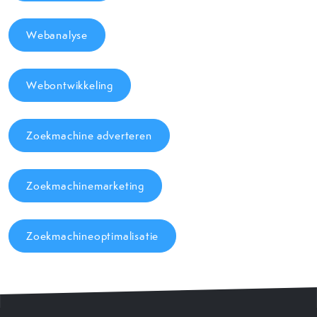
Webanalyse
Webontwikkeling
Zoekmachine adverteren
Zoekmachinemarketing
Zoekmachineoptimalisatie