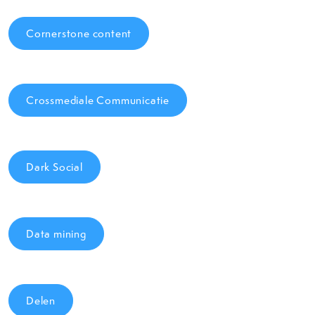
Cornerstone content
Crossmediale Communicatie
Dark Social
Data mining
Delen