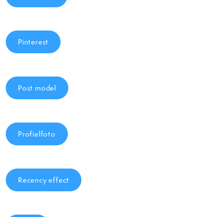
Pinterest
Post model
Profielfoto
Recency effect