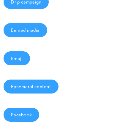
Drip campaign
Earned media
Emoji
Ephemeral content
Facebook