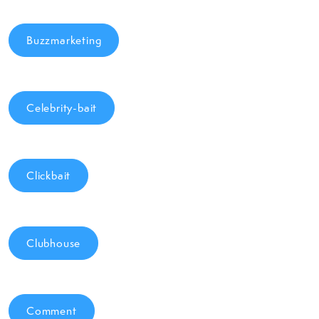
Buzzmarketing
Celebrity-bait
Clickbait
Clubhouse
Comment