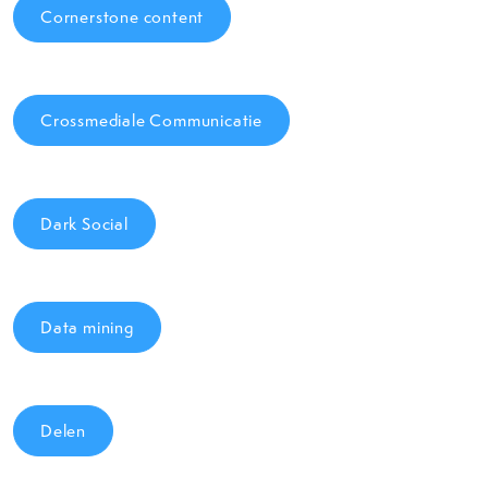
Cornerstone content
Crossmediale Communicatie
Dark Social
Data mining
Delen