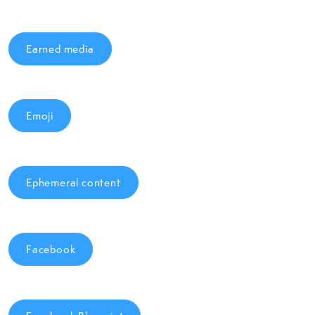
Earned media
Emoji
Ephemeral content
Facebook