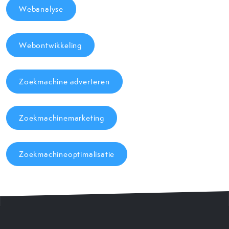
Webanalyse
Webontwikkeling
Zoekmachine adverteren
Zoekmachinemarketing
Zoekmachineoptimalisatie