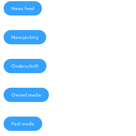
News feed
Newsjacking
Onderschrift
Owned media
Paid media