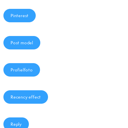
Pinterest
Post model
Profielfoto
Recency effect
Reply