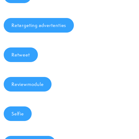
Retargeting advertenties
Retweet
Reviewmodule
Selfie