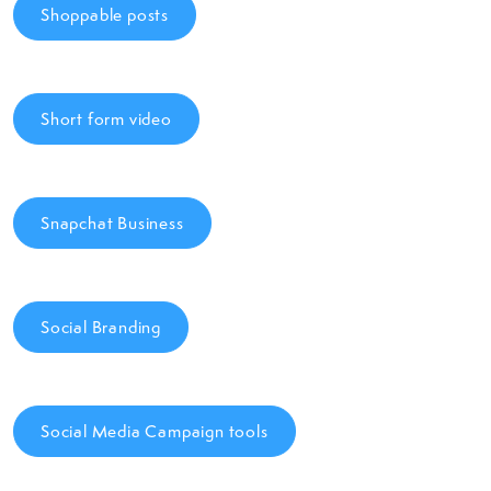
Shoppable posts
Short form video
Snapchat Business
Social Branding
Social Media Campaign tools