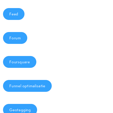
Feed
Forum
Foursquare
Funnel optimalisatie
Geotagging