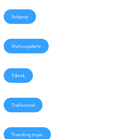
Sokpop
Statusupdate
Tiktok
Trefwoord
Trending topic