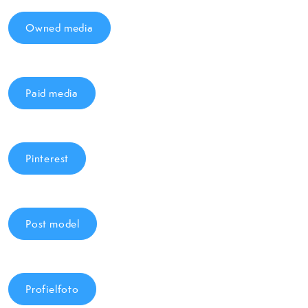
Owned media
Paid media
Pinterest
Post model
Profielfoto