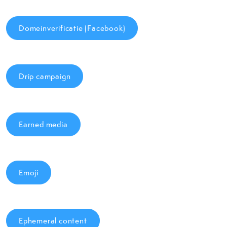
Domeinverificatie (Facebook)
Drip campaign
Earned media
Emoji
Ephemeral content