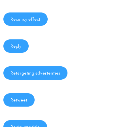
Recency effect
Reply
Retargeting advertenties
Retweet
Reviewmodule