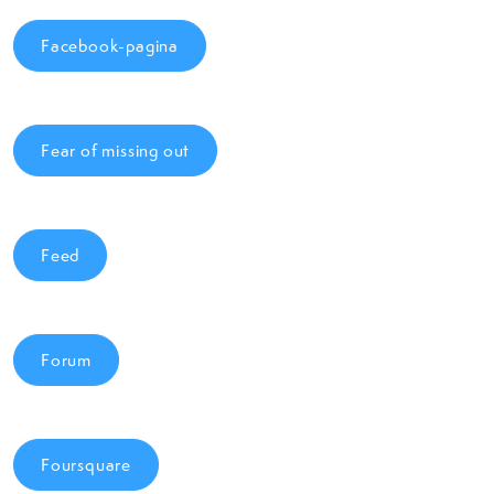
Facebook-pagina
Fear of missing out
Feed
Forum
Foursquare