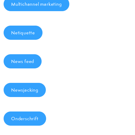
Multichannel marketing
Netiquette
News feed
Newsjacking
Onderschrift