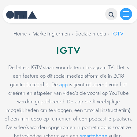
Home
•
Marketingtermen
•
Sociale media
•
IGTV
IGTV
De letters IGTV staan voor de term Instagram TV. Het is
een feature op dit social mediaplatform die in 2018
geïntroduceerd is. De
app
is geïntroduceerd voor het
creëren en afspelen van video’s die vooral op YouTube
worden gepubliceerd. De app biedt veelzijdige
mogelijkheden om te vloggen, een tutorial (instructiefilm)
of een mini docu op te nemen of een podcast te plaatsen.
De video’s worden opgenomen in portretmodus zodat ze
het volledige scherm van een
smartphone
vullen.