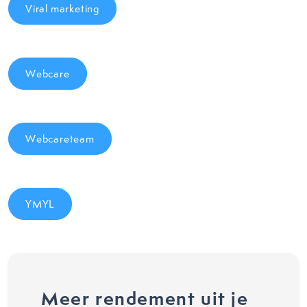
Viral marketing
Webcare
Webcareteam
YMYL
Meer rendement uit je