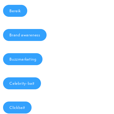
Bereik
Brand awareness
Buzzmarketing
Celebrity-bait
Clickbait