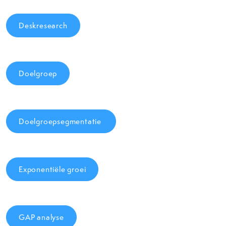
Deskresearch
Doelgroep
Doelgroepsegmentatie
Exponentiële groei
GAP analyse