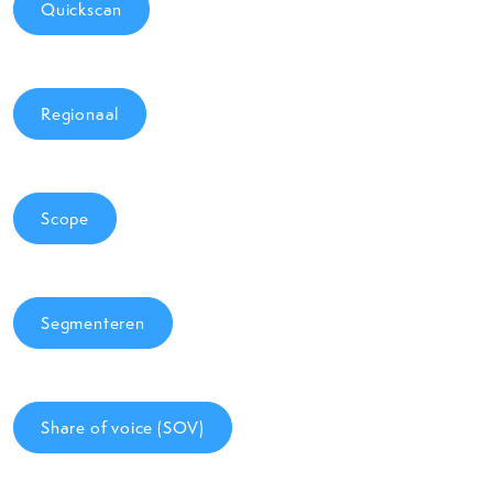
Quickscan
Regionaal
Scope
Segmenteren
Share of voice (SOV)