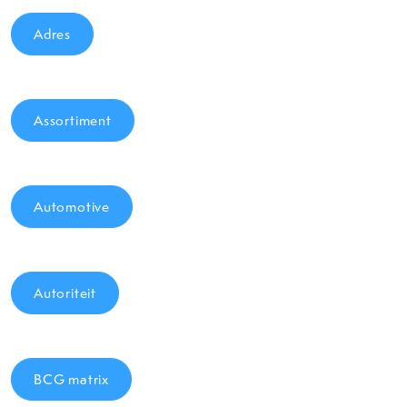
Adres
Assortiment
Automotive
Autoriteit
BCG matrix