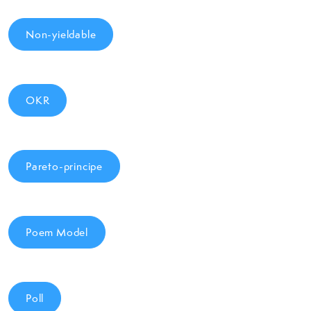
Non-yieldable
OKR
Pareto-principe
Poem Model
Poll