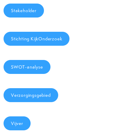
Stakeholder
Stichting KijkOnderzoek
SWOT-analyse
Verzorgingsgebied
Vijver