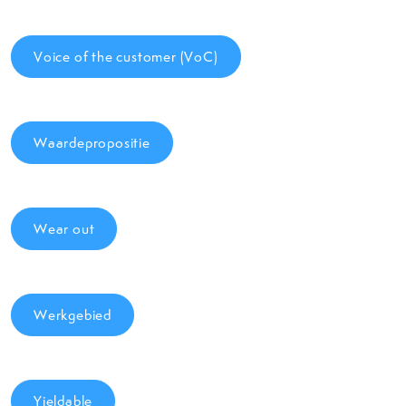
Voice of the customer (VoC)
Waardepropositie
Wear out
Werkgebied
Yieldable