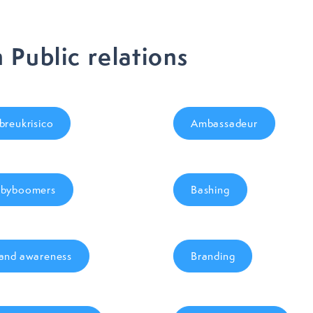
Public relations
breukrisico
Ambassadeur
byboomers
Bashing
and awareness
Branding