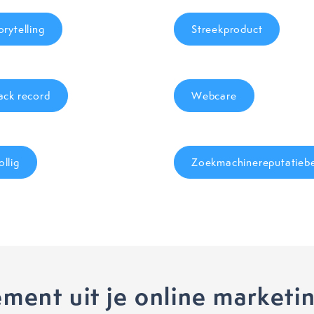
orytelling
Streekproduct
ack record
Webcare
llig
Zoekmachinereputatieb
ment uit je online marketi