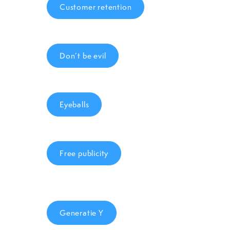
Customer retention
Don’t be evil
Eyeballs
Free publicity
Generatie Y