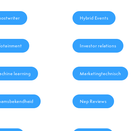
ostwriter
Hybrid Events
fotainment
Investor relations
chine learning
Marketingtechnisch
amsbekendheid
Nep Reviews