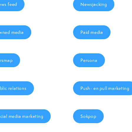
ws feed
Newsjacking
ned media
Paid media
rsmap
Persona
blic relations
Push- en pull marketing
cial media marketing
Sokpop