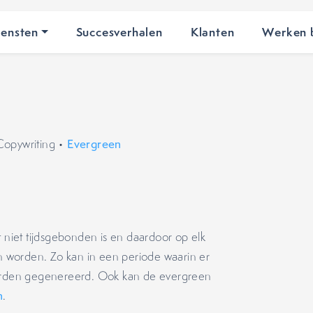
iensten
Succesverhalen
Klanten
Werken b
Copywriting
•
Evergreen
at niet tijdsgebonden is en daardoor op elk
 worden. Zo kan in een periode waarin er
den gegenereerd. Ook kan de evergreen
n
.