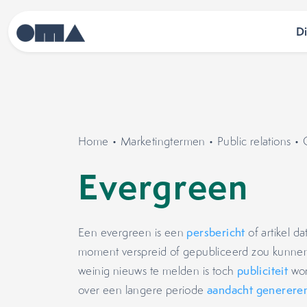
D
Home
•
Marketingtermen
•
Public relations
•
Evergreen
Een evergreen is een
persbericht
of artikel d
moment verspreid of gepubliceerd zou kunnen
weinig nieuws te melden is toch
publiciteit
wor
over een langere periode
aandacht generere