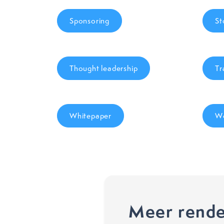
Sponsoring
St
Thought leadership
Tr
Whitepaper
Wo
Meer rende