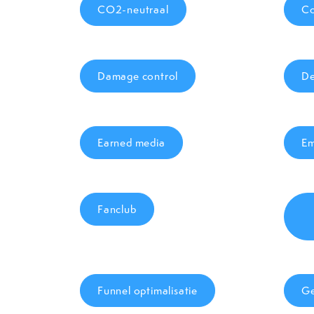
CO2-neutraal
Co
Damage control
De
Earned media
E
Fanclub
Funnel optimalisatie
Ge