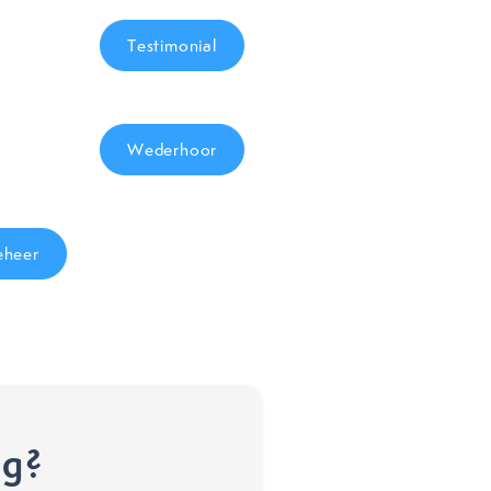
Testimonial
Wederhoor
eheer
ng?