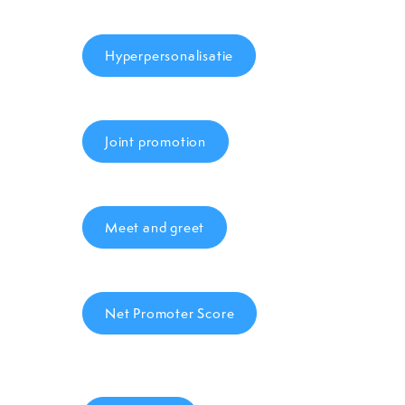
Hyperpersonalisatie
Joint promotion
Meet and greet
Net Promoter Score