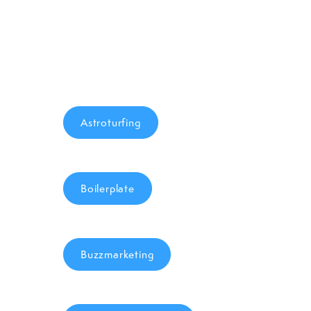
Astroturfing
Boilerplate
Buzzmarketing