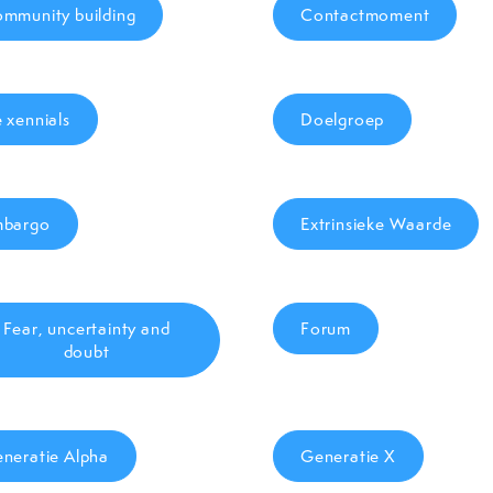
mmunity building
Contactmoment
 xennials
Doelgroep
mbargo
Extrinsieke Waarde
Fear, uncertainty and
Forum
doubt
neratie Alpha
Generatie X