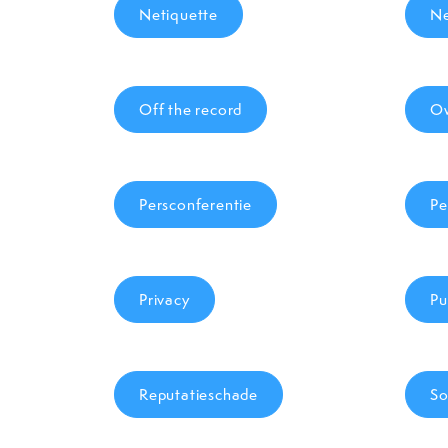
Netiquette
Ne
Off the record
Ow
Persconferentie
Pe
Privacy
Pu
Reputatieschade
So