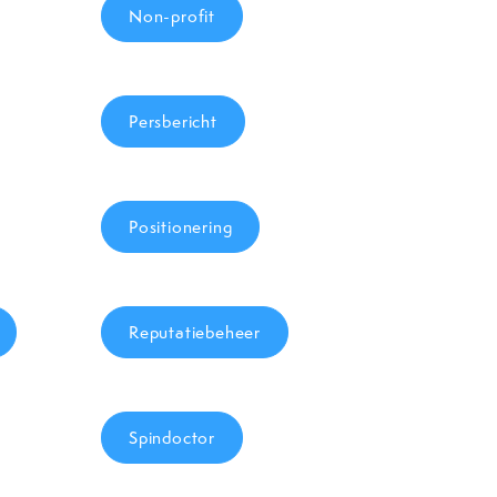
Non-profit
Persbericht
Positionering
Reputatiebeheer
Spindoctor