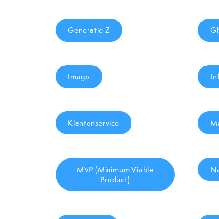
Generatie Z
Gh
Imago
In
Klantenservice
Ma
MVP (Minimum Viable
Na
Product)