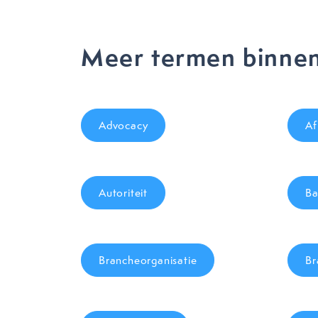
Meer termen binnen 
Advocacy
Af
Autoriteit
Ba
Brancheorganisatie
Br