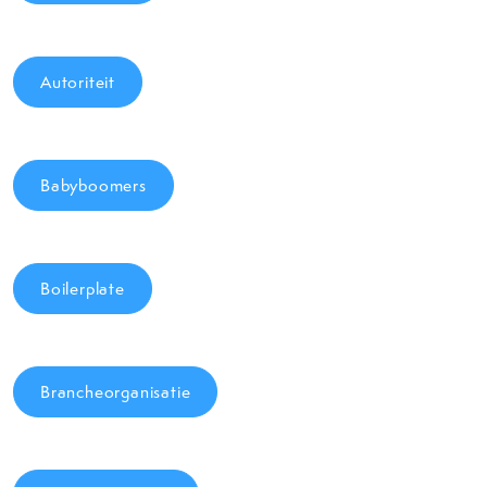
Autoriteit
Babyboomers
Boilerplate
Brancheorganisatie