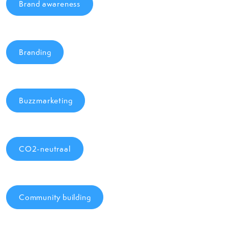
Brand awareness
Branding
Buzzmarketing
CO2-neutraal
Community building