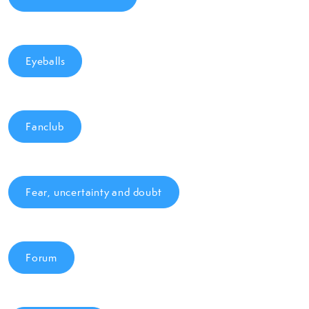
Eyeballs
Fanclub
Fear, uncertainty and doubt
Forum