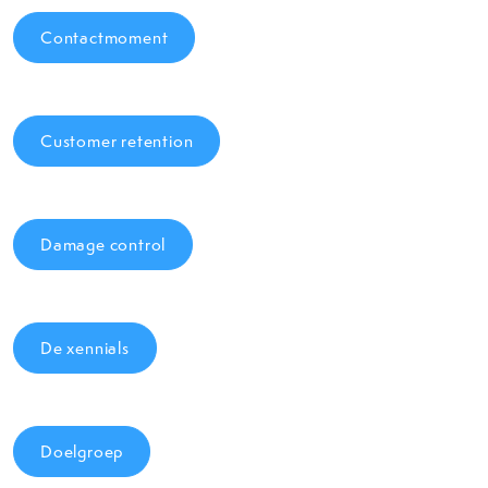
Contactmoment
Customer retention
Damage control
De xennials
Doelgroep