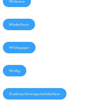
Webcare
Wederhoor
Whitepaper
Wollig
Zoekmachinereputatiebeheer