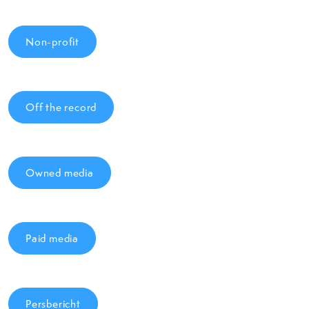
Non-profit
Off the record
Owned media
Paid media
Persbericht