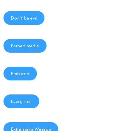
Don’t be evil
Earned media
Embargo
Evergreen
Extrinsieke Waarde