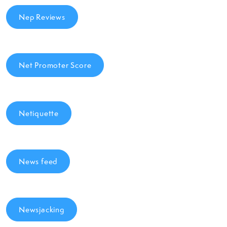
Nep Reviews
Net Promoter Score
Netiquette
News feed
Newsjacking