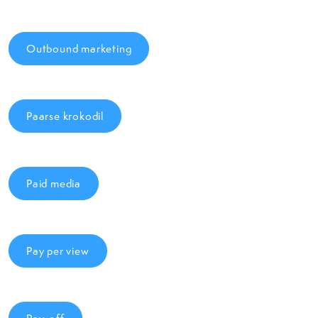
Outbound marketing
Paarse krokodil
Paid media
Pay per view