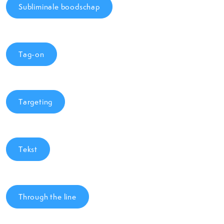
Subliminale boodschap
Tag-on
Targeting
Tekst
Through the line