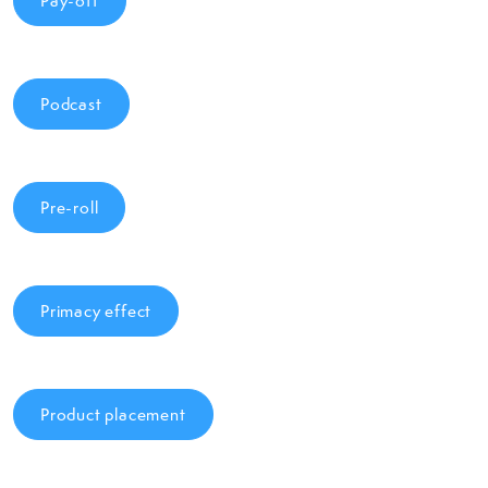
Pay-off
Podcast
Pre-roll
Primacy effect
Product placement