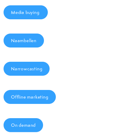
Media buying
Naambellen
Narrowcasting
Offline marketing
On demand