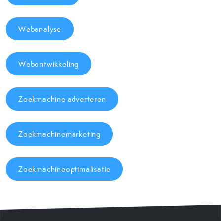
Webanalyse
Webontwikkeling
Zoekmachine adverteren
Zoekmachinemarketing
Zoekmachineoptimalisatie