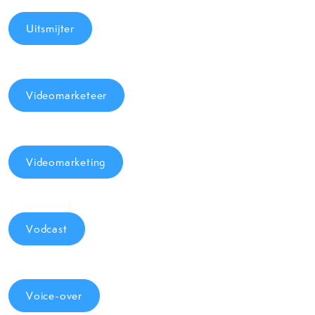
Uitsmijter
Videomarketeer
Videomarketing
Vodcast
Voice-over