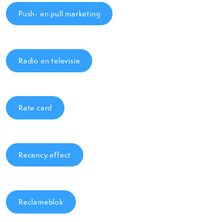
Push- en pull marketing
Radio en televisie
Rate card
Recency effect
Reclameblok