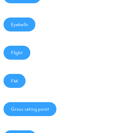
Eyeballs
Flight
FM
Gross rating point