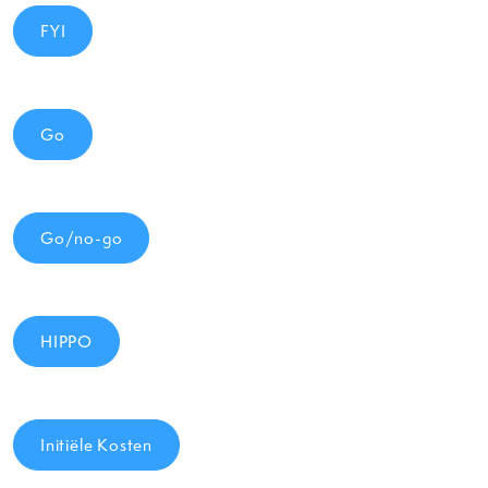
FYI
Go
Go/no-go
HIPPO
Initiële Kosten