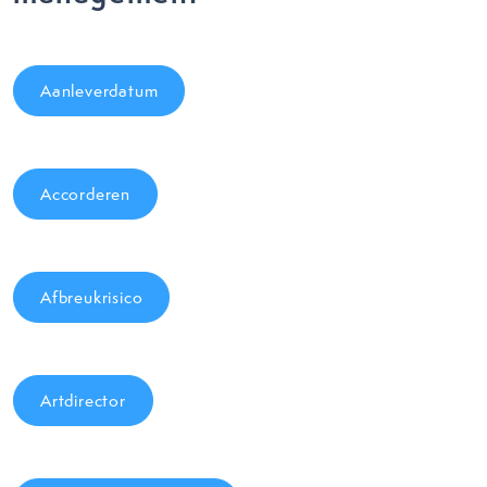
Aanleverdatum
Accorderen
Afbreukrisico
Artdirector