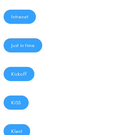
Intranet
Just in time
Kickoff
KISS
Klant