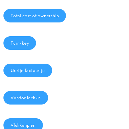
Total cost of ownership
Turn-key
Uurtje factuurtje
Vendor lock-in
Vlekkenplan