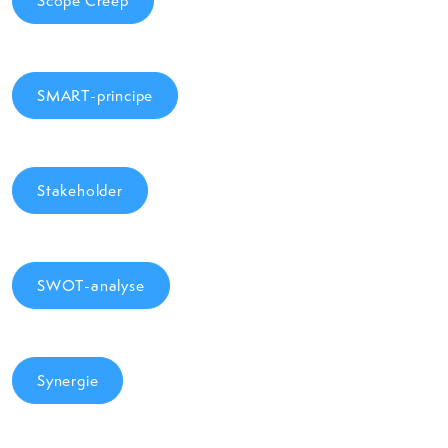
Scope Creep
SMART-principe
Stakeholder
SWOT-analyse
Synergie