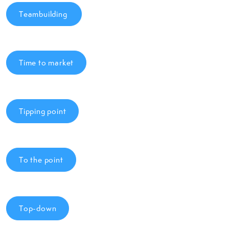
Teambuilding
Time to market
Tipping point
To the point
Top-down