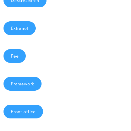
Deskresearch
Extranet
Fee
Framework
Front office