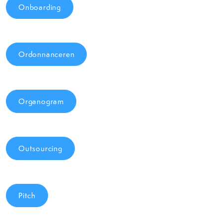
Onboarding
Ordonnanceren
Organogram
Outsourcing
Pitch