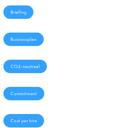
Briefing
Businessplan
CO2-neutraal
Commitment
Cost per hire