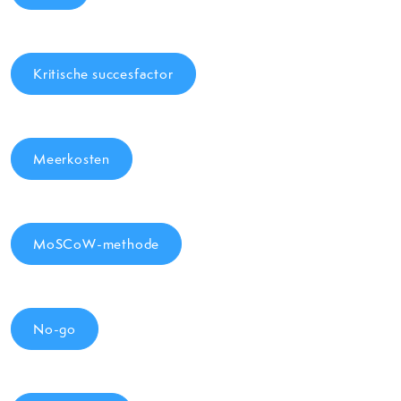
Kritische succesfactor
Meerkosten
MoSCoW-methode
No-go