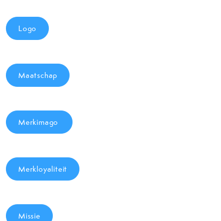
Logo
Maatschap
Merkimago
Merkloyaliteit
Missie