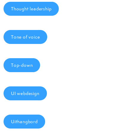
Thought leadership
Tone of voice
Top-down
UI webdesign
Uithangbord