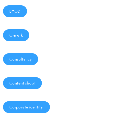
BYOD
C-merk
Consultancy
Content shoot
Corporate identity