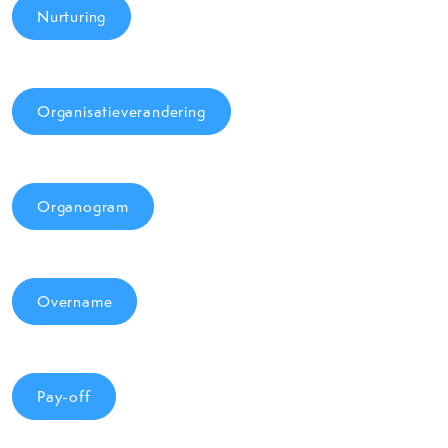
Nurturing
Organisatieverandering
Organogram
Overname
Pay-off