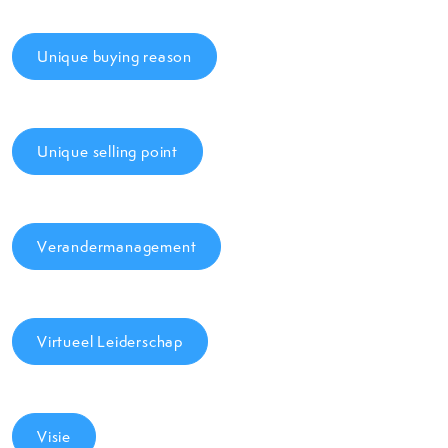
Unique buying reason
Unique selling point
Verandermanagement
Virtueel Leiderschap
Visie