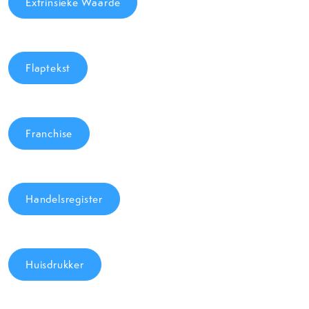
Extrinsieke Waarde
Flaptekst
Franchise
Handelsregister
Huisdrukker