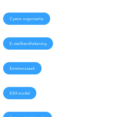
Cyane organisatie
E-mailhandtekening
Eenmanszaak
ESH model