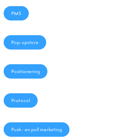
PMS
Pop-upstore
Positionering
Protocol
Push- en pull marketing