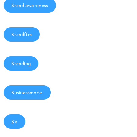
Brand awareness
Brandfilm
Branding
Businessmodel
BV