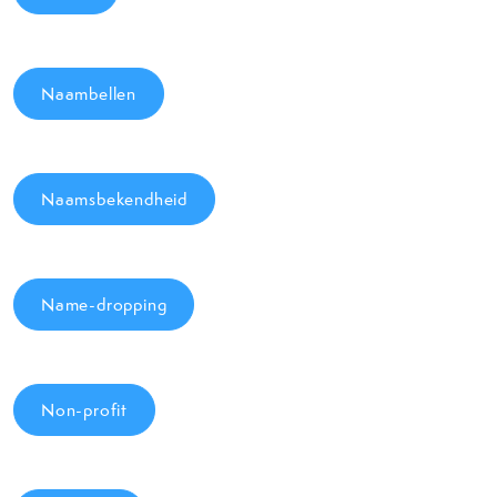
Naambellen
Naamsbekendheid
Name-dropping
Non-profit