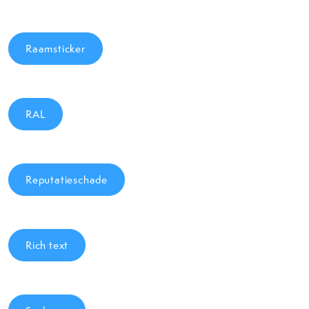
Raamsticker
RAL
Reputatieschade
Rich text