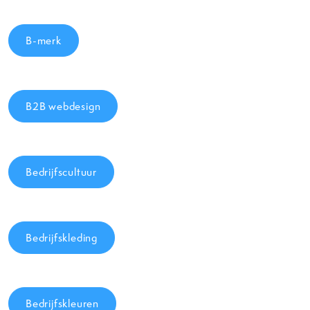
B-merk
B2B webdesign
Bedrijfscultuur
Bedrijfskleding
Bedrijfskleuren