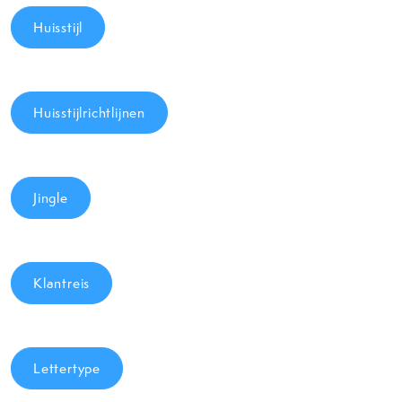
Huisstijl
Huisstijlrichtlijnen
Jingle
Klantreis
Lettertype