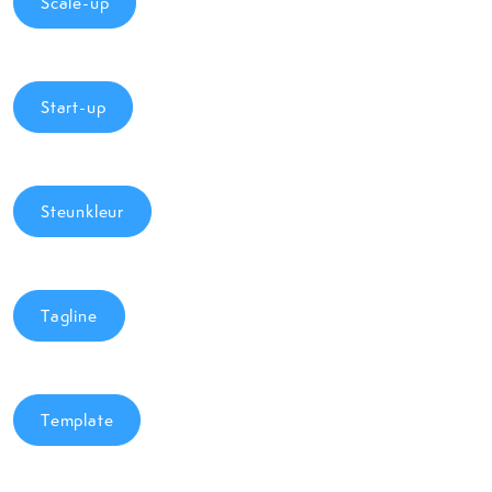
Scale-up
Start-up
Steunkleur
Tagline
Template