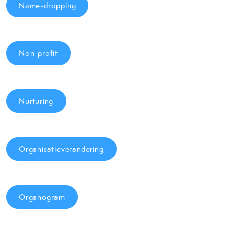
Name-dropping
Non-profit
Nurturing
Organisatieverandering
Organogram