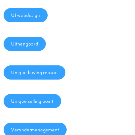
UI webdesign
Uithangbord
Unique buying reason
Unique selling point
Verandermanagement