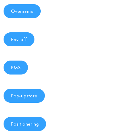
Overname
Pay-off
PMS
Pop-upstore
Positionering