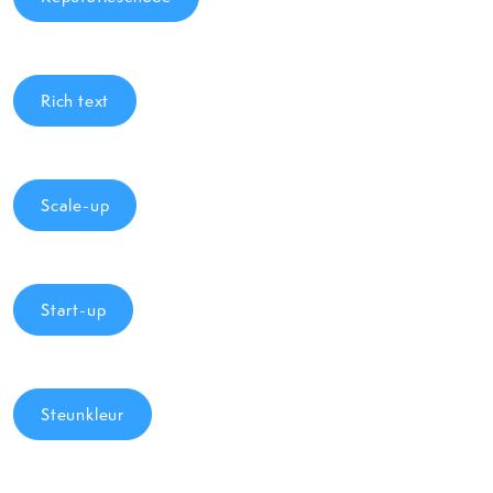
Rich text
Scale-up
Start-up
Steunkleur