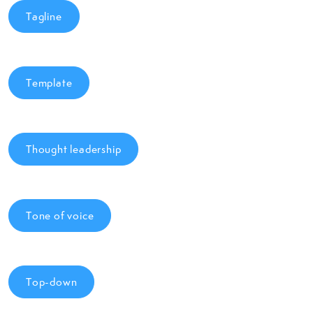
Tagline
Template
Thought leadership
Tone of voice
Top-down