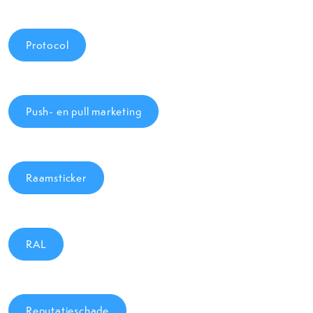
Protocol
Push- en pull marketing
Raamsticker
RAL
Reputatieschade