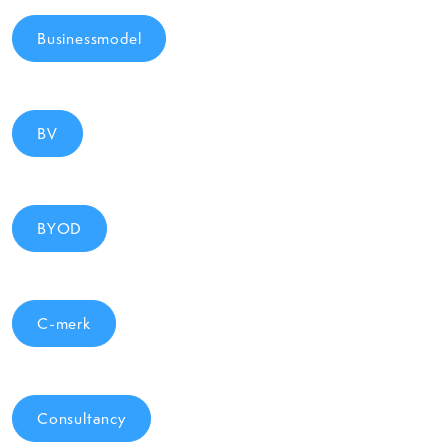
Businessmodel
BV
BYOD
C-merk
Consultancy