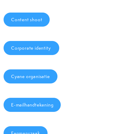
Content shoot
Corporate identity
Cyane organisatie
E-mailhandtekening
Eenmanszaak