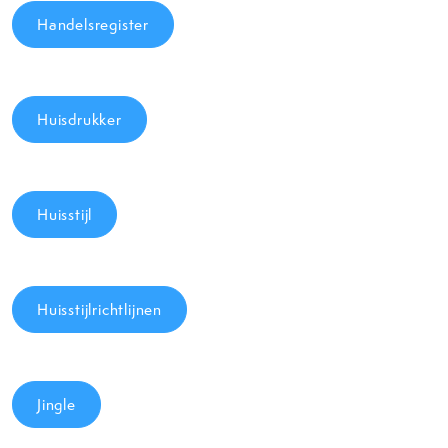
Handelsregister
Huisdrukker
Huisstijl
Huisstijlrichtlijnen
Jingle