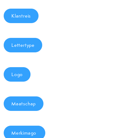
Klantreis
Lettertype
Logo
Maatschap
Merkimago