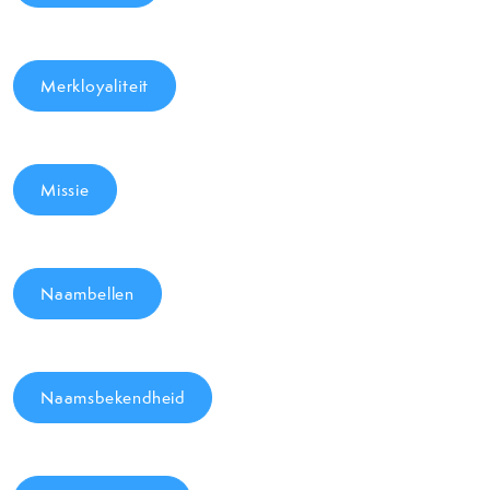
Merkloyaliteit
Missie
Naambellen
Naamsbekendheid