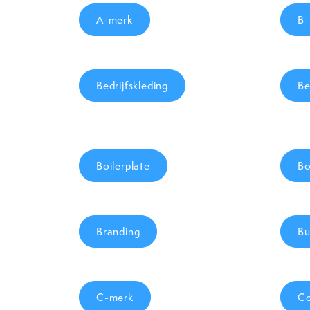
A-merk
B-
Bedrijfskleding
Be
Boilerplate
Bo
Branding
Bu
C-merk
Co