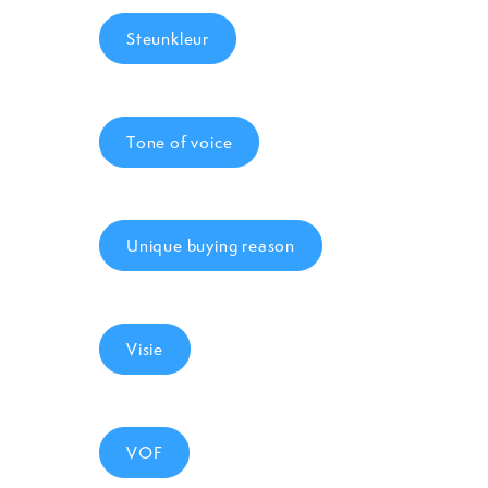
Steunkleur
Tone of voice
Unique buying reason
Visie
VOF