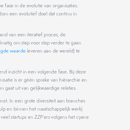
 fase in de evolutie van organisaties.
dom een evolutief doel dat continu in
and van een iteratief proces, de
lmatig om stap voor stap verder te gaan
gde waarde
leveren aan de wereld) te
end inzicht in een volgende fase. Bij deze
atie is er géén sprake van hiërarchie en
 gaat uit van gelijkwaardige relaties.
st. In een grote diversiteit aan branches
lp en binnen het maatschappelijk werk)
 veel startups en ZZP’ers volgens het cyane