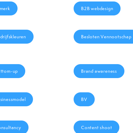
merk
B2B webdesign
drijfskleuren
Besloten Vennootschap
ttom-up
Brand awareness
sinessmodel
BV
nsultancy
Content shoot