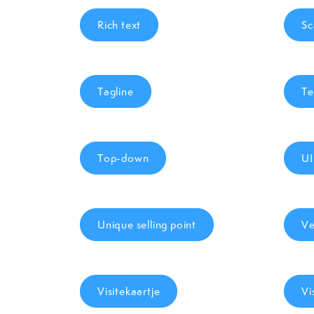
Rich text
Sc
Tagline
Te
Top-down
UI
Unique selling point
Ve
Visitekaartje
Vi