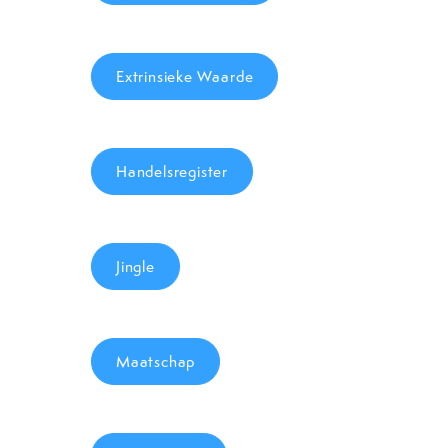
Extrinsieke Waarde
Handelsregister
Jingle
Maatschap