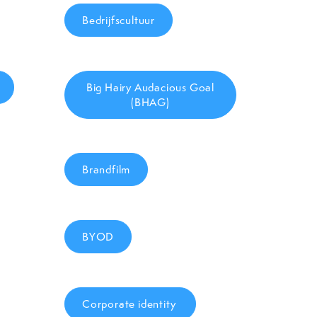
Bedrijfscultuur
Big Hairy Audacious Goal
(BHAG)
Brandfilm
BYOD
Corporate identity