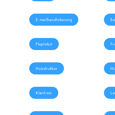
E-mailhandtekening
Ee
Flaptekst
Fr
Huisdrukker
Hu
Klantreis
Le