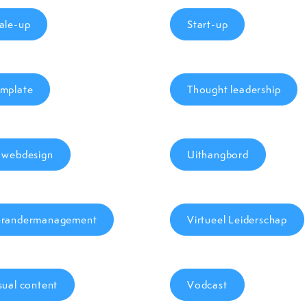
ale-up
Start-up
mplate
Thought leadership
 webdesign
Uithangbord
randermanagement
Virtueel Leiderschap
sual content
Vodcast