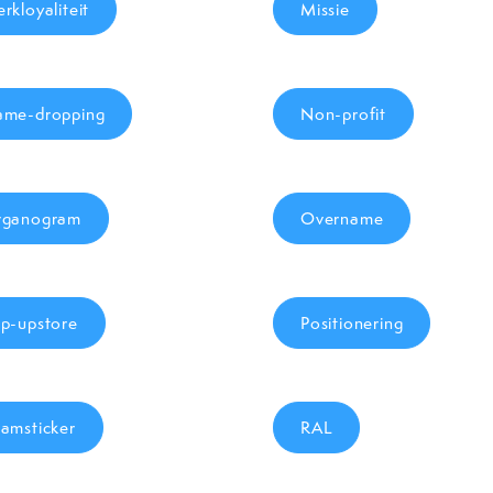
rkloyaliteit
Missie
me-dropping
Non-profit
rganogram
Overname
p-upstore
Positionering
amsticker
RAL