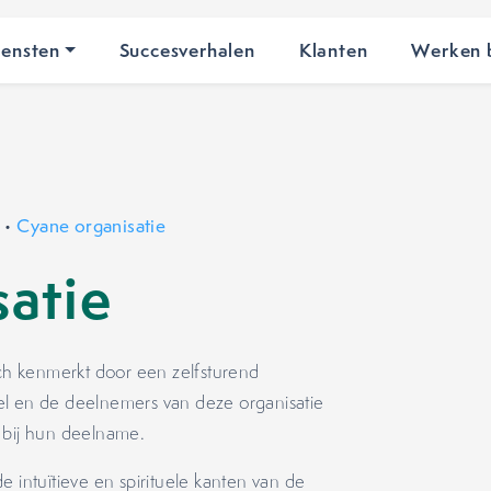
iensten
Succesverhalen
Klanten
Werken b
•
Cyane organisatie
atie
ich kenmerkt door een zelfsturend
el en de deelnemers van deze organisatie
 bij hun deelname.
e intuïtieve en spirituele kanten van de