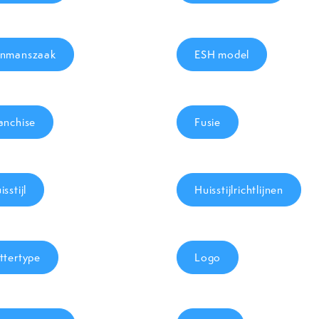
nmanszaak
ESH model
anchise
Fusie
isstijl
Huisstijlrichtlijnen
ttertype
Logo