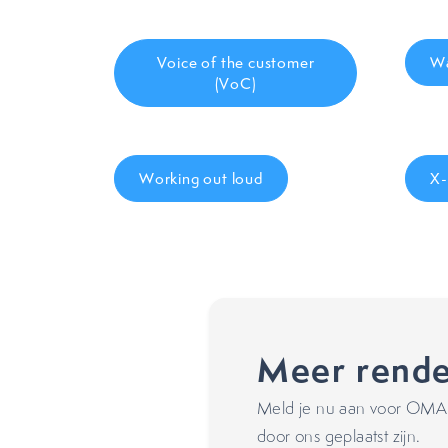
Voice of the customer
Wa
(VoC)
Working out loud
X-
Meer rende
Meld je nu aan voor OMA's
door ons geplaatst zijn.