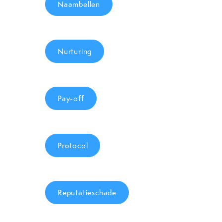
Naambellen
Nurturing
Pay-off
Protocol
Reputatieschade