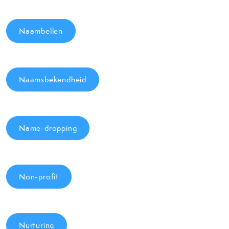
Naambellen
Naamsbekendheid
Name-dropping
Non-profit
Nurturing