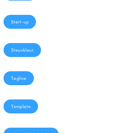
Start-up
Steunkleur
Tagline
Template