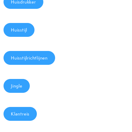
Huisdrukker
Huisstijl
Huisstijlrichtlijnen
Jingle
Klantreis