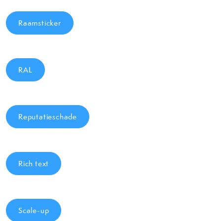
Raamsticker
RAL
Reputatieschade
Rich text
Scale-up