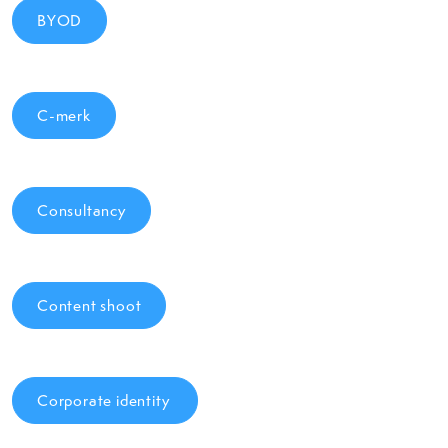
BYOD
C-merk
Consultancy
Content shoot
Corporate identity