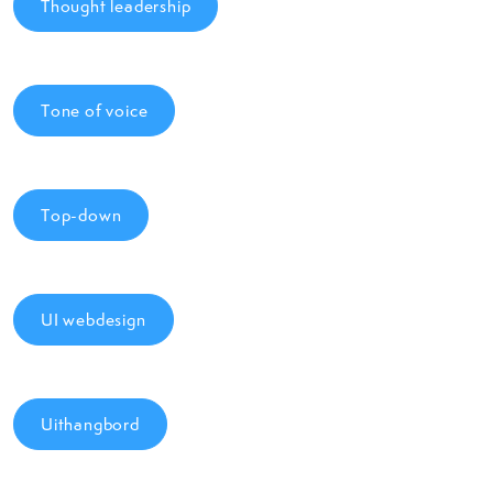
Thought leadership
Tone of voice
Top-down
UI webdesign
Uithangbord