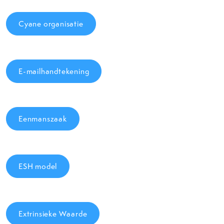
Cyane organisatie
E-mailhandtekening
Eenmanszaak
ESH model
Extrinsieke Waarde