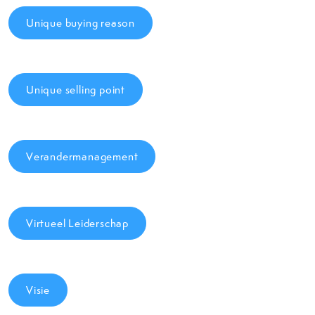
Unique buying reason
Unique selling point
Verandermanagement
Virtueel Leiderschap
Visie