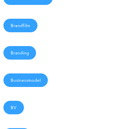
Brandfilm
Branding
Businessmodel
BV