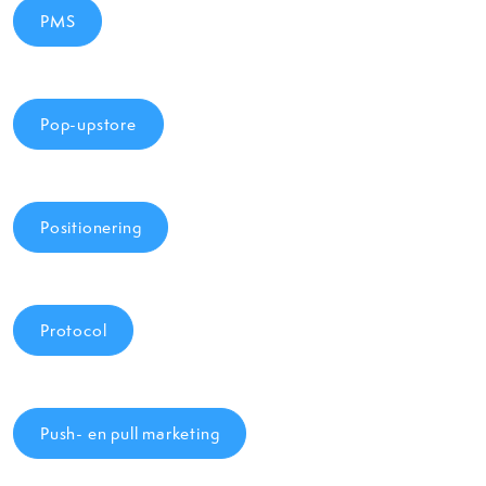
PMS
Pop-upstore
Positionering
Protocol
Push- en pull marketing