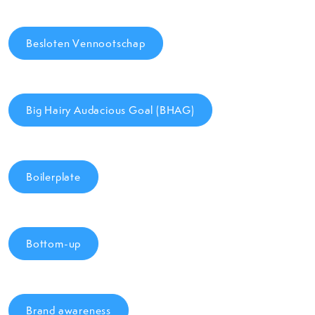
Besloten Vennootschap
Big Hairy Audacious Goal (BHAG)
Boilerplate
Bottom-up
Brand awareness