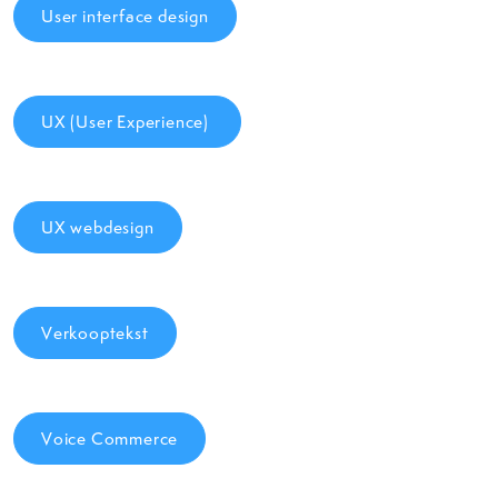
User interface design
UX (User Experience)
UX webdesign
Verkooptekst
Voice Commerce