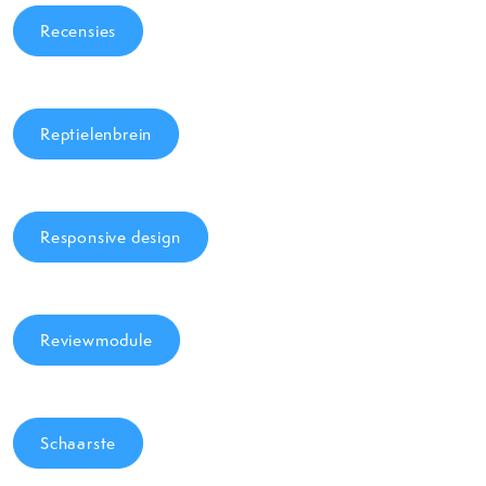
Recensies
Reptielenbrein
Responsive design
Reviewmodule
Schaarste