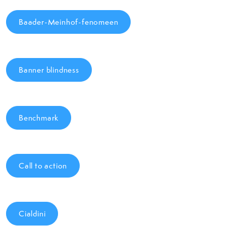
Baader-Meinhof-fenomeen
Banner blindness
Benchmark
Call to action
Cialdini