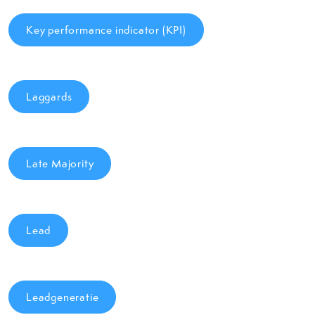
Key performance indicator (KPI)
Laggards
Late Majority
Lead
Leadgeneratie