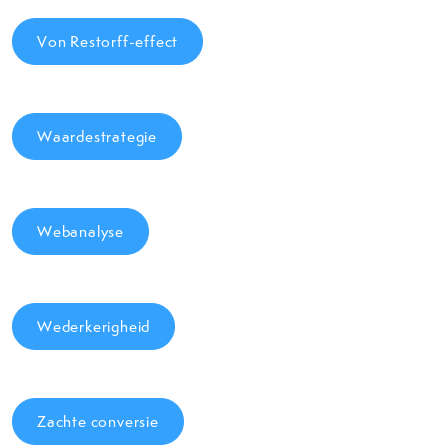
Von Restorff-effect
Waardestrategie
Webanalyse
Wederkerigheid
Zachte conversie