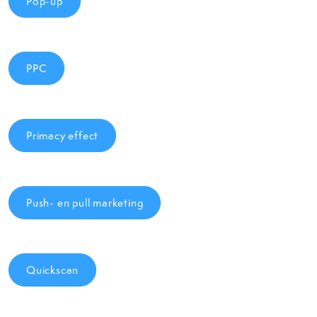
Pop-up
PPC
Primacy effect
Push- en pull marketing
Quickscan