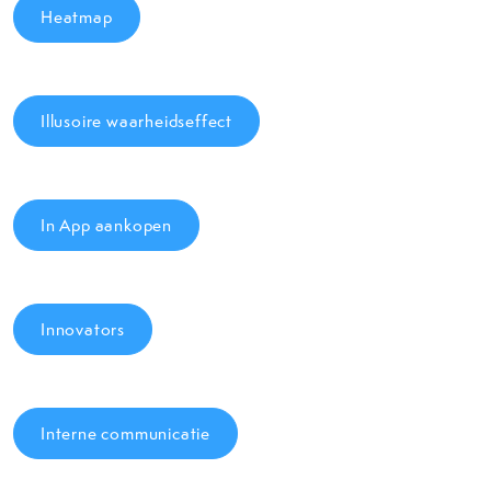
Heatmap
Illusoire waarheidseffect
In App aankopen
Innovators
Interne communicatie