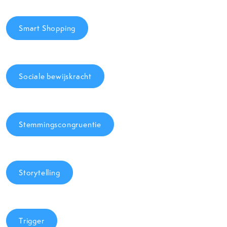
Smart Shopping
Sociale bewijskracht
Stemmingscongruentie
Storytelling
Trigger