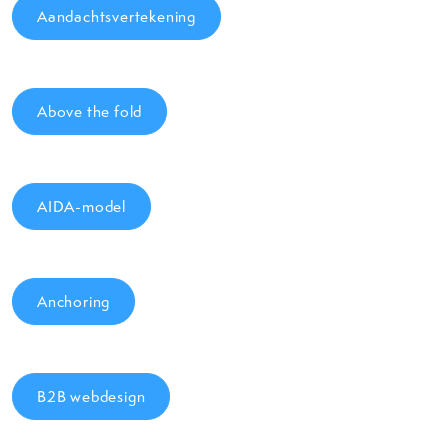
Aandachtsvertekening
Above the fold
AIDA-model
Anchoring
B2B webdesign