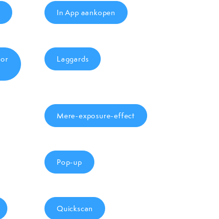
In App aankopen
tor
Laggards
Mere-exposure-effect
Pop-up
Quickscan