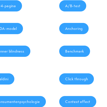
4-pagina
A/B-test
DA-model
Anchoring
nner blindness
Benchmark
aldini
Click through
nsumentenpsychologie
Context effect