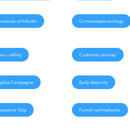
nversie-attributie
Conversiepercentage
oss-selling
Customer journey
splay Campagne
Early Majority
equency Gap
Funnel optimalisatie