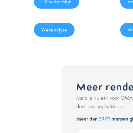
UX webdesign
Ve
Webanalyse
We
Meer rende
Meld je nu aan voor OMA's
door ons geplaatst zijn.
Meer dan
3979
mensen gi
Voornaam