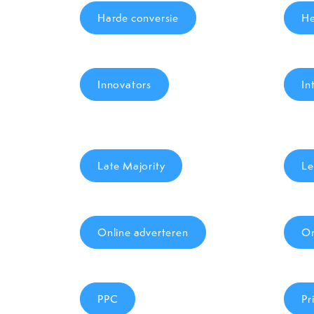
Harde conversie
H
Innovators
In
Late Majority
Le
Online adverteren
Or
PPC
Pr