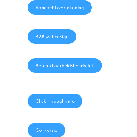
Aandachtsvertekening
B2B webdesign
Beschikbaarheidsheuristiek
Click through rate
Conversie