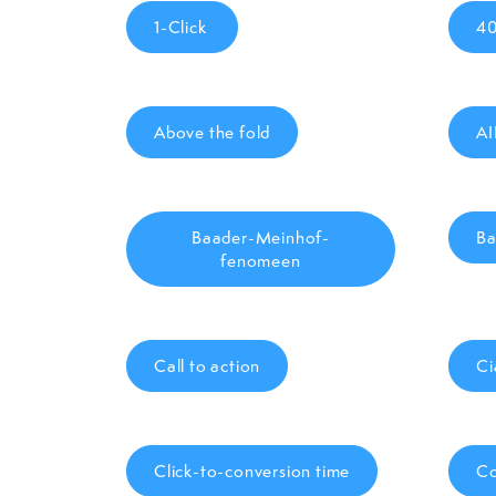
1-Click
40
Above the fold
AI
Baader-Meinhof-
Ba
fenomeen
Call to action
Ci
Click-to-conversion time
Co