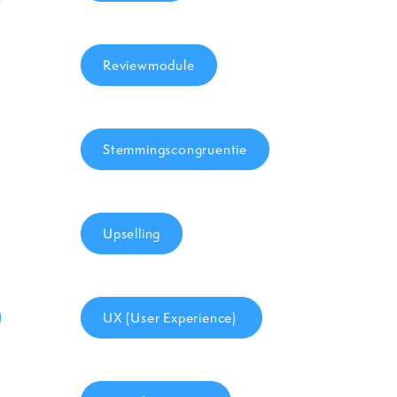
Reviewmodule
Stemmingscongruentie
Upselling
UX (User Experience)