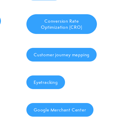
Conversion Rate
Optimization (CRO)
Customer journey mapping
Eyetracking
Google Merchant Center