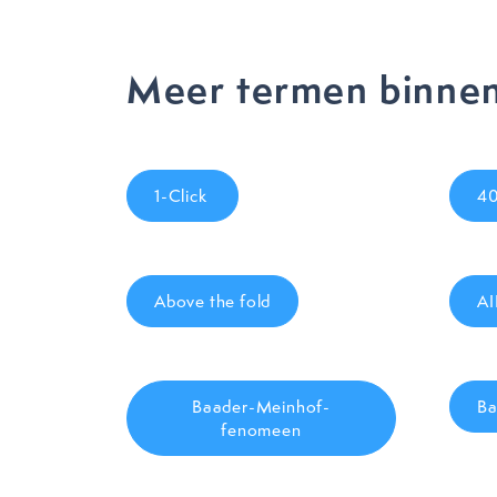
Meer termen binnen
1-Click
40
Above the fold
AI
Baader-Meinhof-
Ba
fenomeen