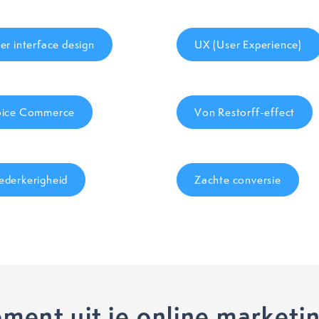
er interface design
UX (User Experience)
ice Commerce
Von Restorff-effect
derkerigheid
Zachte conversie
ment uit je online marketi