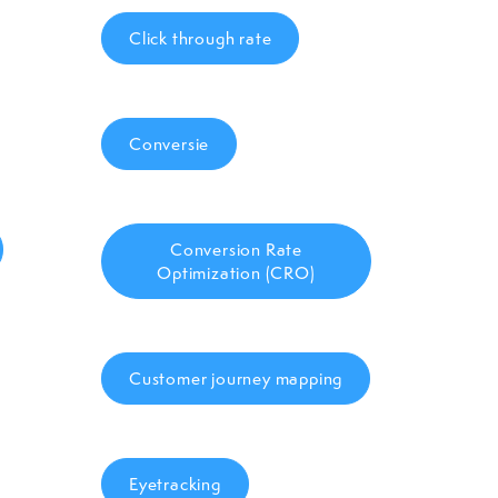
Click through rate
Conversie
Conversion Rate
Optimization (CRO)
Customer journey mapping
Eyetracking