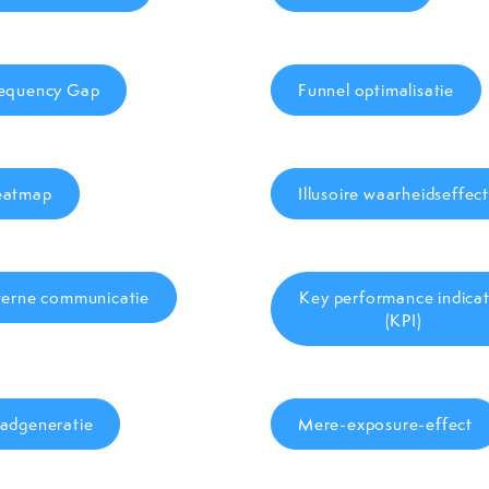
equency Gap
Funnel optimalisatie
eatmap
Illusoire waarheidseffect
terne communicatie
Key performance indica
(KPI)
adgeneratie
Mere-exposure-effect