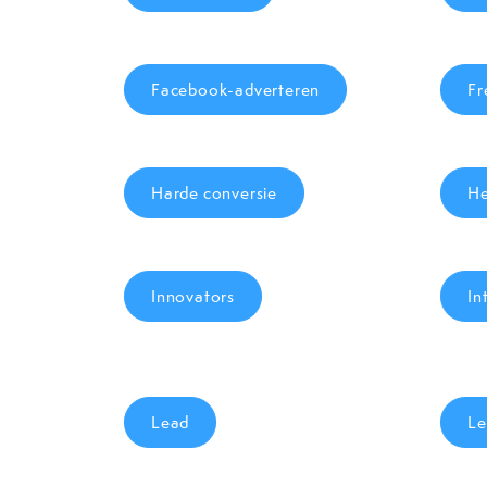
Facebook-adverteren
Fr
Harde conversie
H
Innovators
In
Lead
Le