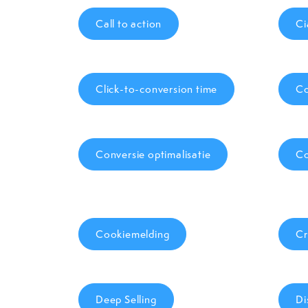
Call to action
Ci
Click-to-conversion time
Co
Conversie optimalisatie
Co
Cookiemelding
Cr
Deep Selling
Di