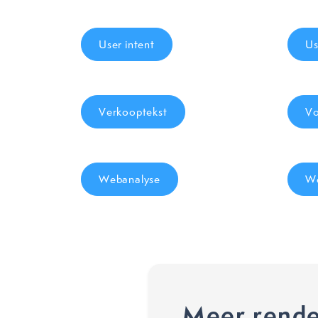
User intent
Us
Verkooptekst
Vo
Webanalyse
We
Meer rende