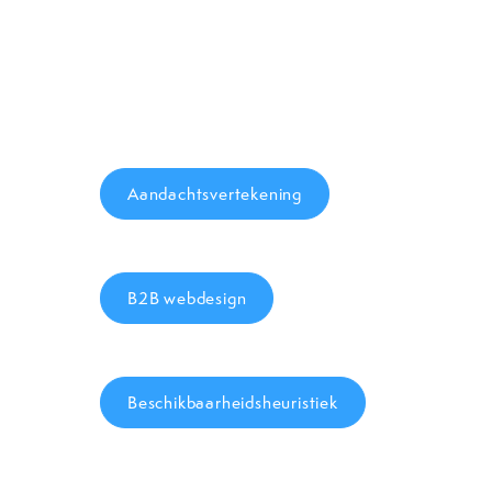
Aandachtsvertekening
B2B webdesign
Beschikbaarheidsheuristiek