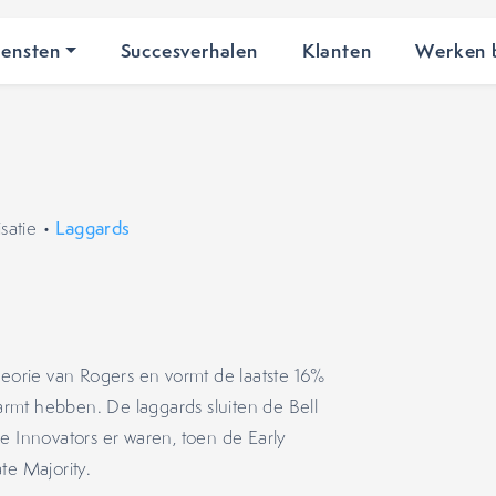
iensten
Succesverhalen
Klanten
Werken b
satie
•
Laggards
heorie van Rogers en vormt de laatste 16%
rmt hebben. De laggards sluiten de Bell
e Innovators er waren, toen de Early
te Majority.