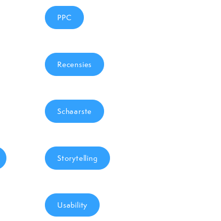
PPC
Recensies
Schaarste
Storytelling
Usability