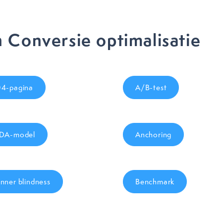
 Conversie optimalisatie
4-pagina
A/B-test
DA-model
Anchoring
nner blindness
Benchmark