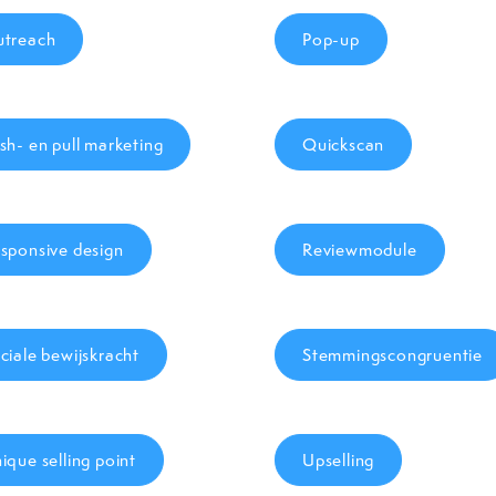
treach
Pop-up
sh- en pull marketing
Quickscan
sponsive design
Reviewmodule
ciale bewijskracht
Stemmingscongruentie
ique selling point
Upselling