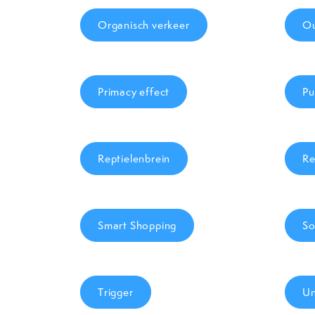
Organisch verkeer
Ou
Primacy effect
Pu
Reptielenbrein
Re
Smart Shopping
So
Trigger
Un