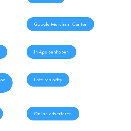
Google Merchant Center
In App aankopen
tor
Late Majority
Online adverteren