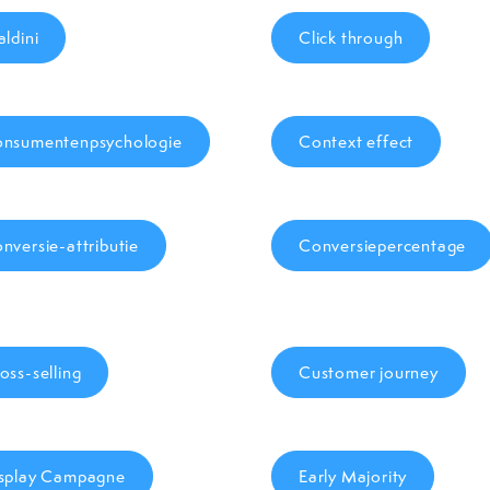
aldini
Click through
nsumentenpsychologie
Context effect
nversie-attributie
Conversiepercentage
oss-selling
Customer journey
splay Campagne
Early Majority