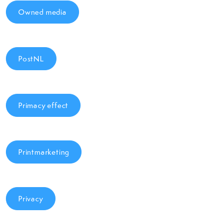
Owned media
PostNL
Primacy effect
Printmarketing
Privacy