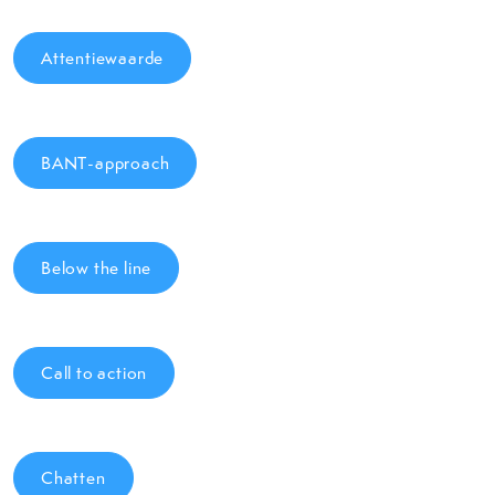
Attentiewaarde
BANT-approach
Below the line
Call to action
Chatten