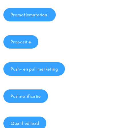
Promotiemateriaal
Propositie
Push- en pull marketing
Pushnotificatie
Qualified lead