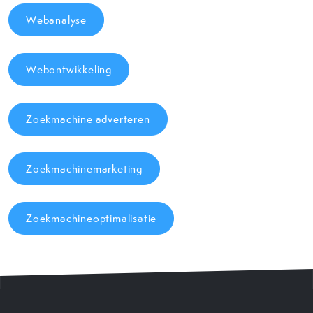
Webanalyse
Webontwikkeling
Zoekmachine adverteren
Zoekmachinemarketing
Zoekmachineoptimalisatie