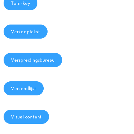
Turn-key
Verkooptekst
Verspreidingsbureau
Verzendlijst
Visual content