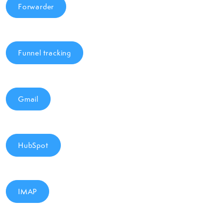
Forwarder
Funnel tracking
Gmail
HubSpot
IMAP