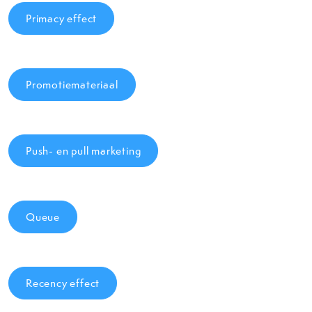
Primacy effect
Promotiemateriaal
Push- en pull marketing
Queue
Recency effect