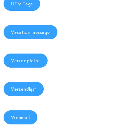
UTM Tags
Vacation message
Verkooptekst
Verzendlijst
Webmail