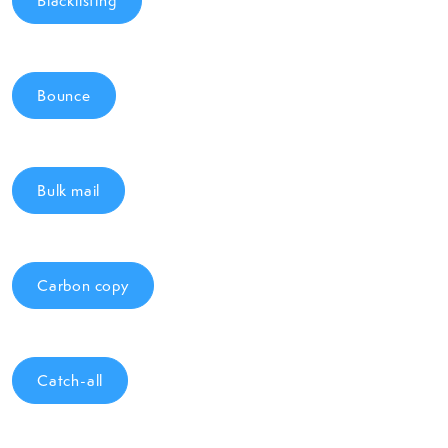
Blacklisting
Bounce
Bulk mail
Carbon copy
Catch-all