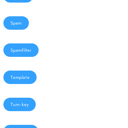
Spam
Spamfilter
Template
Turn-key