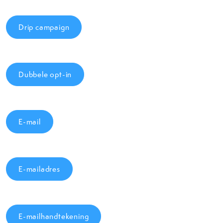
Drip campaign
Dubbele opt-in
E-mail
E-mailadres
E-mailhandtekening