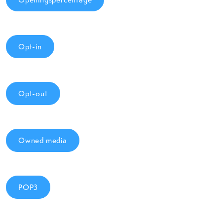
Opt-in
Opt-out
Owned media
POP3