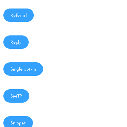
Referral
Reply
Single opt-in
SMTP
Snippet