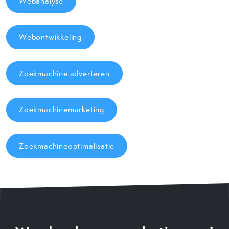
Webanalyse
Webontwikkeling
Zoekmachine adverteren
Zoekmachinemarketing
Zoekmachineoptimalisatie