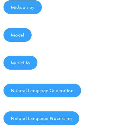
Midjourney
Model
MusicLM
Natural Language Generation
Natural Language Processing