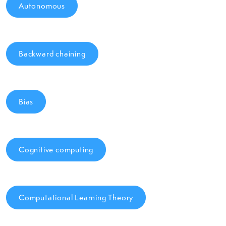
Autonomous
Backward chaining
Bias
Cognitive computing
Computational Learning Theory