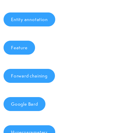
Entity annotation
Feature
Forward chaining
Google Bard
Hyperparameters